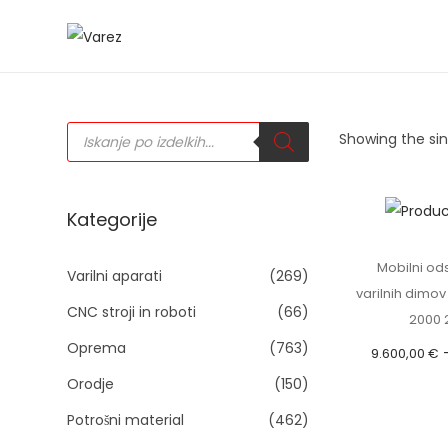
S
S
k
k
i
i
P
p
p
Showing the sin
r
o
t
t
d
u
o
o
c
t
n
c
Kategorije
s
s
a
o
e
a
Mobilni od
v
n
Varilni aparati
(269)
r
varilnih dimo
c
i
t
h
CNC stroji in roboti
(66)
2000
g
e
Oprema
(763)
9.600,00
€
a
n
Orodje
(150)
t
t
(cena vklj
i
Izberit
Potrošni material
(462)
o