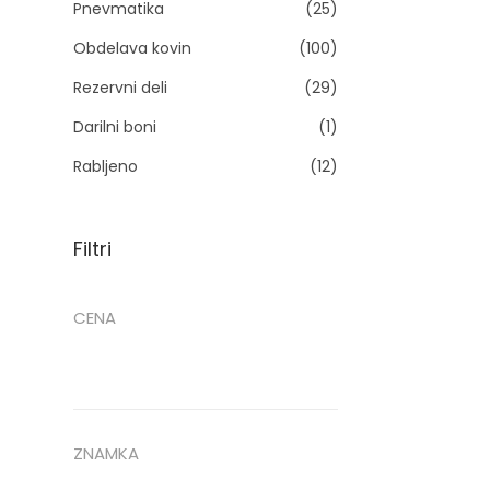
Pnevmatika
(25)
n
Obdelava kovin
(100)
i
Rezervni deli
(29)
Darilni boni
(1)
Rabljeno
(12)
l
Filtri
i
CENA
ZNAMKA