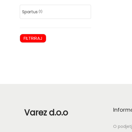
Spartus
(1)
l
i
FILTRIRAJ
i
.
Inform
Varez d.o.o
O podjet