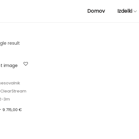
Domov
Izdelki
gle result
sesovalnik
v ClearStream
 2-3m
C
–
9.715,00
€
e
učuje DDV)
n
e možnosti
o
T