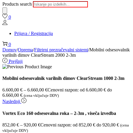
Products search
0
Prijava / Registracija
0
Domov
/
Oprema
/
Filtrirni prezračevalni sistemi
/
Mobilni odsesovalnik
varilnih dimov ClearStream 2000 2-3m
Prejšnji
Mobilni odsesovalnik varilnih dimov ClearStream 1000 2-3m
6.600,00
€
–
6.660,00
€
Cenovni razpon: od 6.600,00 € do
6.660,00 €
(cena vključuje DDV)
Naslednji
Vortex Eco 160 odsesovalna roka – 2-3m , viseča izvedba
852,00
€
–
920,00
€
Cenovni razpon: od 852,00 € do 920,00 €
(cena
vključuje DDV)