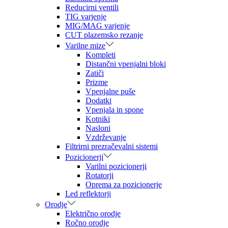
Reducirni ventili
TIG varjenje
MIG/MAG varjenje
CUT plazemsko rezanje
Varilne mize
Kompleti
Distančni vpenjalni bloki
Zatiči
Prizme
Vpenjalne puše
Dodatki
Vpenjala in spone
Kotniki
Nasloni
Vzdrževanje
Filtrirni prezračevalni sistemi
Pozicionerji
Varilni pozicionerji
Rotatorji
Oprema za pozicionerje
Led reflektorji
Orodje
Električno orodje
Ročno orodje