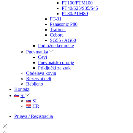
PT100/PTM100
PT40/S25/S35/S45
PT80/PTM80
PT-31
Panasonic P80
Trafimet
Cebora
SG55 / AG60
Podložne keramike
Pnevmatika
Cevi
Pnevmatsko orodje
Priključki za zrak
Obdelava kovin
Rezervni deli
Rabljeno
Kontakt
SI
SI
HR
Prijava / Registracija