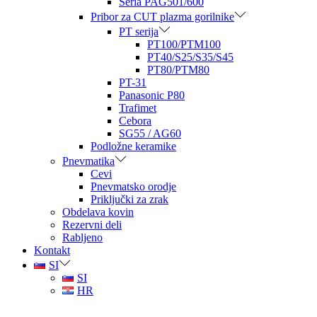
Seria PAG501/600
Pribor za CUT plazma gorilnike
PT serija
PT100/PTM100
PT40/S25/S35/S45
PT80/PTM80
PT-31
Panasonic P80
Trafimet
Cebora
SG55 / AG60
Podložne keramike
Pnevmatika
Cevi
Pnevmatsko orodje
Priključki za zrak
Obdelava kovin
Rezervni deli
Rabljeno
Kontakt
SI
SI
HR