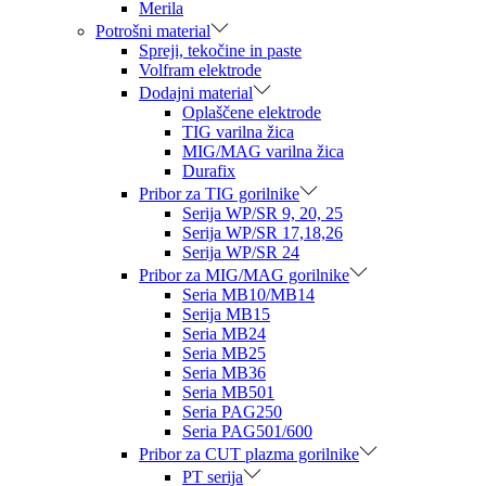
Merila
Potrošni material
Spreji, tekočine in paste
Volfram elektrode
Dodajni material
Oplaščene elektrode
TIG varilna žica
MIG/MAG varilna žica
Durafix
Pribor za TIG gorilnike
Serija WP/SR 9, 20, 25
Serija WP/SR 17,18,26
Serija WP/SR 24
Pribor za MIG/MAG gorilnike
Seria MB10/MB14
Serija MB15
Seria MB24
Seria MB25
Seria MB36
Seria MB501
Seria PAG250
Seria PAG501/600
Pribor za CUT plazma gorilnike
PT serija