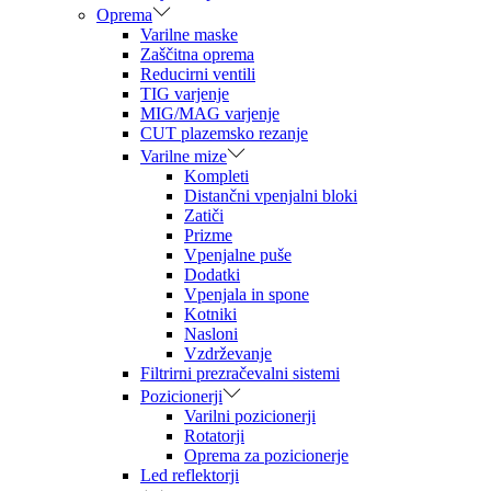
Oprema
Varilne maske
Zaščitna oprema
Reducirni ventili
TIG varjenje
MIG/MAG varjenje
CUT plazemsko rezanje
Varilne mize
Kompleti
Distančni vpenjalni bloki
Zatiči
Prizme
Vpenjalne puše
Dodatki
Vpenjala in spone
Kotniki
Nasloni
Vzdrževanje
Filtrirni prezračevalni sistemi
Pozicionerji
Varilni pozicionerji
Rotatorji
Oprema za pozicionerje
Led reflektorji