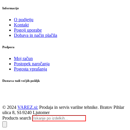
Informacije
O podjetju
Kontakt
Pogoji uporabe
Dobava in način plačila
Podpora
Moj račun
Postopek naročanja
Pogosta vprašanja
Dostava tudi večjih pošiljk
© 2024
VAREZ.si:
Prodaja in servis varilne tehnike. Bratov Pihlar
ulica 8, SI-9240 Ljutomer
Products search