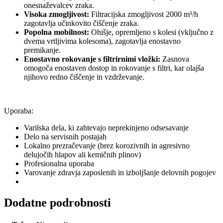
onesnaževalcev zraka.
Visoka zmogljivost:
Filtracijska zmogljivost 2000 m³/h
zagotavlja učinkovito čiščenje zraka.
Popolna mobilnost:
Ohišje, opremljeno s kolesi (vključno z
dvema vrtljivima kolesoma), zagotavlja enostavno
premikanje.
Enostavno rokovanje s filtrirnimi vložki:
Zasnova
omogoča enostaven dostop in rokovanje s filtri, kar olajša
njihovo redno čiščenje in vzdrževanje.
Uporaba:
Varilska dela, ki zahtevajo neprekinjeno odsesavanje
Delo na servisnih postajah
Lokalno prezračevanje (brez korozivnih in agresivno
delujočih hlapov ali kemičnih plinov)
Profesionalna uporaba
Varovanje zdravja zaposlenih in izboljšanje delovnih pogojev
Dodatne podrobnosti