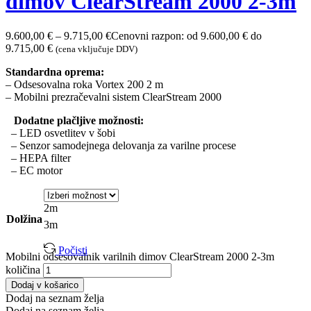
dimov ClearStream 2000 2-3m
9.600,00
€
–
9.715,00
€
Cenovni razpon: od 9.600,00 € do
9.715,00 €
(cena vključuje DDV)
Standardna oprema:
– Odsesovalna roka Vortex 200 2 m
– Mobilni prezračevalni sistem ClearStream 2000
Dodatne plačljive možnosti:
– LED osvetlitev v šobi
– Senzor samodejnega delovanja za varilne procese
– HEPA filter
– EC motor
2m
Dolžina
3m
Počisti
Mobilni odsesovalnik varilnih dimov ClearStream 2000 2-3m
količina
Dodaj v košarico
Dodaj na seznam želja
Dodaj na seznam želja