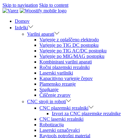
Skip to navigation
Skip to content
Domov
Izdelki
Varilni aparati
Varjenje z oplaščeno elektrodo
Varjenje po TIG DC postopku
Varjenje po TIG AC/DC postopku
Varjenje po MIG/MAG postopku
Kombinirani varilni aparati
Ročni plazemski rezalniki
Laserski varilniki
Kapacitivno varjenje čepov
Plamensko rezanje
Spajkanje
Čiščenje zvarov
CNC stroji in roboti
CNC plazemski rezalniki
Izvori za CNC plazemske rezalnike
CNC laserski rezalniki
Robotizacija
Laserski označevalci
Raytools potrošni material