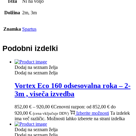
Teža
Ni na voljo
Dolžina
2m, 3m
Znamka
Spartus
Podobni izdelki
Dodaj na seznam želja
Dodaj na seznam želja
Vortex Eco 160 odsesovalna roka – 2-
3m , viseča izvedba
852,00
€
–
920,00
€
Cenovni razpon: od 852,00 € do
920,00 €
Izberite možnosti
Ta izdelek
(cena vključuje DDV)
ima več različic. Možnosti lahko izberete na strani izdelka
Dodaj na seznam želja
Dodaj na seznam želja