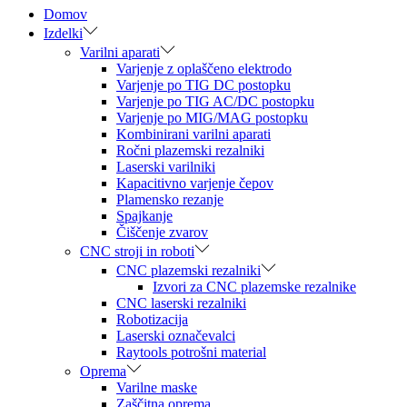
Domov
Izdelki
Varilni aparati
Varjenje z oplaščeno elektrodo
Varjenje po TIG DC postopku
Varjenje po TIG AC/DC postopku
Varjenje po MIG/MAG postopku
Kombinirani varilni aparati
Ročni plazemski rezalniki
Laserski varilniki
Kapacitivno varjenje čepov
Plamensko rezanje
Spajkanje
Čiščenje zvarov
CNC stroji in roboti
CNC plazemski rezalniki
Izvori za CNC plazemske rezalnike
CNC laserski rezalniki
Robotizacija
Laserski označevalci
Raytools potrošni material
Oprema
Varilne maske
Zaščitna oprema