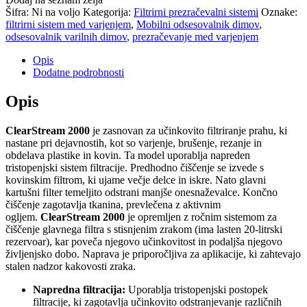
Šifra:
Ni na voljo
Kategorija:
Filtrirni prezračevalni sistemi
Oznake:
filtrirni sistem med varjenjem
,
Mobilni odsesovalnik dimov
,
odsesovalnik varilnih dimov
,
prezračevanje med varjenjem
Opis
Dodatne podrobnosti
Opis
ClearStream 2000
je zasnovan za učinkovito filtriranje prahu, ki
nastane pri dejavnostih, kot so varjenje, brušenje, rezanje in
obdelava plastike in kovin. Ta model uporablja napreden
tristopenjski sistem filtracije. Predhodno čiščenje se izvede s
kovinskim filtrom, ki ujame večje delce in iskre. Nato glavni
kartušni filter temeljito odstrani manjše onesnaževalce. Končno
čiščenje zagotavlja tkanina, prevlečena z aktivnim
ogljem.
ClearStream 2000
je opremljen z ročnim sistemom za
čiščenje glavnega filtra s stisnjenim zrakom (ima lasten 20-litrski
rezervoar), kar poveča njegovo učinkovitost in podaljša njegovo
življenjsko dobo. Naprava je priporočljiva za aplikacije, ki zahtevajo
stalen nadzor kakovosti zraka.
Napredna filtracija:
Uporablja tristopenjski postopek
filtracije, ki zagotavlja učinkovito odstranjevanje različnih