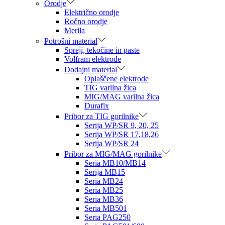
Orodje
Električno orodje
Ročno orodje
Merila
Potrošni material
Spreji, tekočine in paste
Volfram elektrode
Dodajni material
Oplaščene elektrode
TIG varilna žica
MIG/MAG varilna žica
Durafix
Pribor za TIG gorilnike
Serija WP/SR 9, 20, 25
Serija WP/SR 17,18,26
Serija WP/SR 24
Pribor za MIG/MAG gorilnike
Seria MB10/MB14
Serija MB15
Seria MB24
Seria MB25
Seria MB36
Seria MB501
Seria PAG250