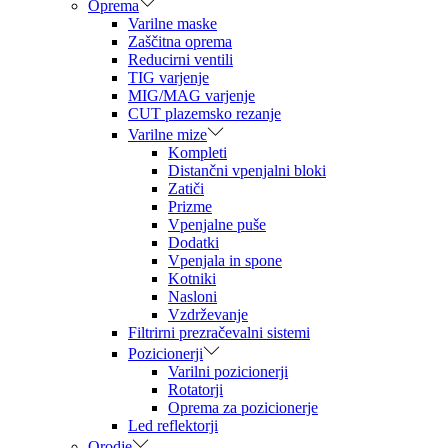
Oprema
Varilne maske
Zaščitna oprema
Reducirni ventili
TIG varjenje
MIG/MAG varjenje
CUT plazemsko rezanje
Varilne mize
Kompleti
Distančni vpenjalni bloki
Zatiči
Prizme
Vpenjalne puše
Dodatki
Vpenjala in spone
Kotniki
Nasloni
Vzdrževanje
Filtrirni prezračevalni sistemi
Pozicionerji
Varilni pozicionerji
Rotatorji
Oprema za pozicionerje
Led reflektorji
Orodje