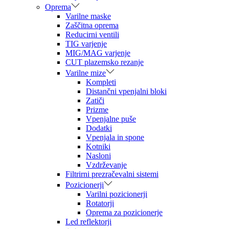
Oprema
Varilne maske
Zaščitna oprema
Reducirni ventili
TIG varjenje
MIG/MAG varjenje
CUT plazemsko rezanje
Varilne mize
Kompleti
Distančni vpenjalni bloki
Zatiči
Prizme
Vpenjalne puše
Dodatki
Vpenjala in spone
Kotniki
Nasloni
Vzdrževanje
Filtrirni prezračevalni sistemi
Pozicionerji
Varilni pozicionerji
Rotatorji
Oprema za pozicionerje
Led reflektorji