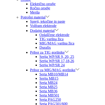
Električno orodje
Ročno orodje
Merila
Potrošni material
Spreji, tekočine in paste
Volfram elektrode
Dodajni material
Oplaščene elektrode
TIG varilna žica
MIG/MAG varilna žica
Durafix
Pribor za TIG gorilnike
Serija WP/SR 9, 20, 25
Serija WP/SR 17,18,26
Serija WP/SR 24
Pribor za MIG/MAG gorilnike
Seria MB10/MB14
Serija MB15
Seria MB24
Seria MB25
Seria MB36
Seria MB501
Seria PAG250
Seria PAG501/600