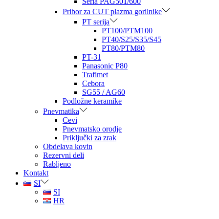
Seria PAG501/600
Pribor za CUT plazma gorilnike
PT serija
PT100/PTM100
PT40/S25/S35/S45
PT80/PTM80
PT-31
Panasonic P80
Trafimet
Cebora
SG55 / AG60
Podložne keramike
Pnevmatika
Cevi
Pnevmatsko orodje
Priključki za zrak
Obdelava kovin
Rezervni deli
Rabljeno
Kontakt
SI
SI
HR