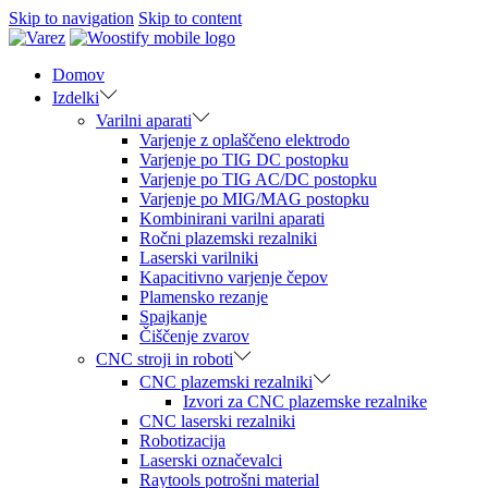
Skip to navigation
Skip to content
Domov
Izdelki
Varilni aparati
Varjenje z oplaščeno elektrodo
Varjenje po TIG DC postopku
Varjenje po TIG AC/DC postopku
Varjenje po MIG/MAG postopku
Kombinirani varilni aparati
Ročni plazemski rezalniki
Laserski varilniki
Kapacitivno varjenje čepov
Plamensko rezanje
Spajkanje
Čiščenje zvarov
CNC stroji in roboti
CNC plazemski rezalniki
Izvori za CNC plazemske rezalnike
CNC laserski rezalniki
Robotizacija
Laserski označevalci
Raytools potrošni material