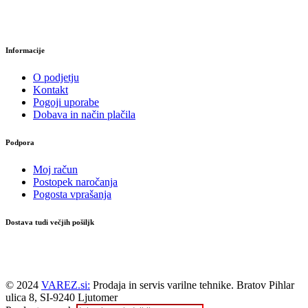
Informacije
O podjetju
Kontakt
Pogoji uporabe
Dobava in način plačila
Podpora
Moj račun
Postopek naročanja
Pogosta vprašanja
Dostava tudi večjih pošiljk
© 2024
VAREZ.si:
Prodaja in servis varilne tehnike. Bratov Pihlar
ulica 8, SI-9240 Ljutomer