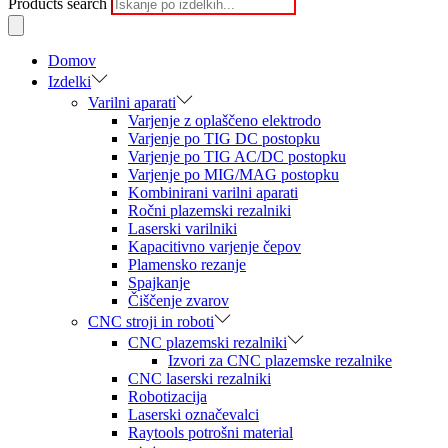
Products search
Domov
Izdelki
Varilni aparati
Varjenje z oplaščeno elektrodo
Varjenje po TIG DC postopku
Varjenje po TIG AC/DC postopku
Varjenje po MIG/MAG postopku
Kombinirani varilni aparati
Ročni plazemski rezalniki
Laserski varilniki
Kapacitivno varjenje čepov
Plamensko rezanje
Spajkanje
Čiščenje zvarov
CNC stroji in roboti
CNC plazemski rezalniki
Izvori za CNC plazemske rezalnike
CNC laserski rezalniki
Robotizacija
Laserski označevalci
Raytools potrošni material