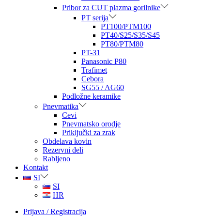
Pribor za CUT plazma gorilnike
PT serija
PT100/PTM100
PT40/S25/S35/S45
PT80/PTM80
PT-31
Panasonic P80
Trafimet
Cebora
SG55 / AG60
Podložne keramike
Pnevmatika
Cevi
Pnevmatsko orodje
Priključki za zrak
Obdelava kovin
Rezervni deli
Rabljeno
Kontakt
SI
SI
HR
Prijava / Registracija