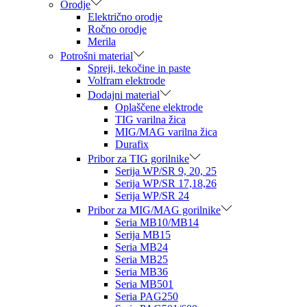
Orodje
Električno orodje
Ročno orodje
Merila
Potrošni material
Spreji, tekočine in paste
Volfram elektrode
Dodajni material
Oplaščene elektrode
TIG varilna žica
MIG/MAG varilna žica
Durafix
Pribor za TIG gorilnike
Serija WP/SR 9, 20, 25
Serija WP/SR 17,18,26
Serija WP/SR 24
Pribor za MIG/MAG gorilnike
Seria MB10/MB14
Serija MB15
Seria MB24
Seria MB25
Seria MB36
Seria MB501
Seria PAG250