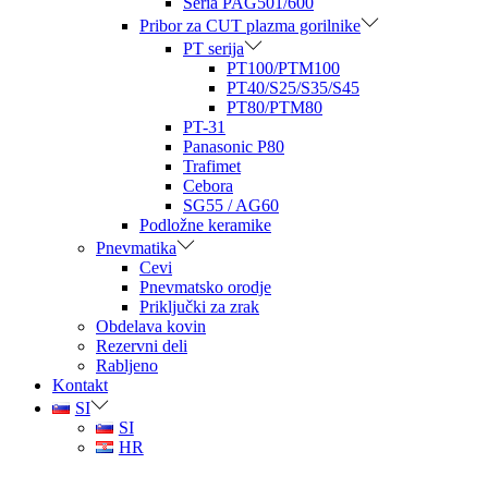
Seria PAG501/600
Pribor za CUT plazma gorilnike
PT serija
PT100/PTM100
PT40/S25/S35/S45
PT80/PTM80
PT-31
Panasonic P80
Trafimet
Cebora
SG55 / AG60
Podložne keramike
Pnevmatika
Cevi
Pnevmatsko orodje
Priključki za zrak
Obdelava kovin
Rezervni deli
Rabljeno
Kontakt
SI
SI
HR