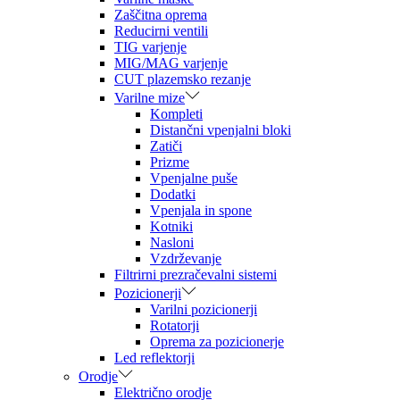
Zaščitna oprema
Reducirni ventili
TIG varjenje
MIG/MAG varjenje
CUT plazemsko rezanje
Varilne mize
Kompleti
Distančni vpenjalni bloki
Zatiči
Prizme
Vpenjalne puše
Dodatki
Vpenjala in spone
Kotniki
Nasloni
Vzdrževanje
Filtrirni prezračevalni sistemi
Pozicionerji
Varilni pozicionerji
Rotatorji
Oprema za pozicionerje
Led reflektorji
Orodje
Električno orodje