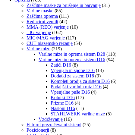
Zaščitne maske za brušenje in barvanje
(31)
Varilne maske
(85)
Zaščitna oprema
(111)
Reducirni ventili
(42)
MMA (REO) varjenje
(10)
TIG varjenje
(162)
MIG/MAG varjenje
(117)
CUT plazemsko rezanje
(54)
Varilne mize
(219)
Varilne mize in oprema sistem D28
(118)
Varilne mize in oprema sistem D16
(94)
Zatiči D16
(8)
Vpenjala in spone D16
(13)
Dodatki za sistem D16
(9)
Kompleti orodja za sistem D16
(6)
Podaljški varilnih miz D16
(4)
Vpenjalne puše D16
(4)
Kotniki D16
(17)
Prizme D16
(4)
Nasloni D16
(11)
STAHLWERK varilne mize
(5)
Vzdrževanje
(16)
Filtrirni prezračevalni sistemi
(25)
Pozicionerji
(8)