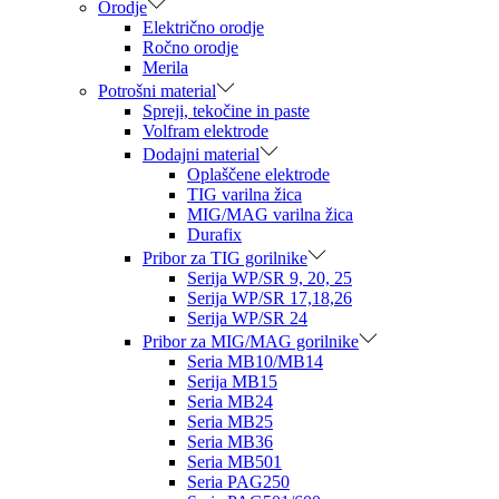
Orodje
Električno orodje
Ročno orodje
Merila
Potrošni material
Spreji, tekočine in paste
Volfram elektrode
Dodajni material
Oplaščene elektrode
TIG varilna žica
MIG/MAG varilna žica
Durafix
Pribor za TIG gorilnike
Serija WP/SR 9, 20, 25
Serija WP/SR 17,18,26
Serija WP/SR 24
Pribor za MIG/MAG gorilnike
Seria MB10/MB14
Serija MB15
Seria MB24
Seria MB25
Seria MB36
Seria MB501
Seria PAG250