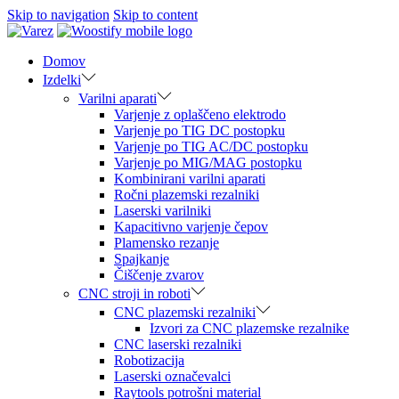
Skip to navigation
Skip to content
Domov
Izdelki
Varilni aparati
Varjenje z oplaščeno elektrodo
Varjenje po TIG DC postopku
Varjenje po TIG AC/DC postopku
Varjenje po MIG/MAG postopku
Kombinirani varilni aparati
Ročni plazemski rezalniki
Laserski varilniki
Kapacitivno varjenje čepov
Plamensko rezanje
Spajkanje
Čiščenje zvarov
CNC stroji in roboti
CNC plazemski rezalniki
Izvori za CNC plazemske rezalnike
CNC laserski rezalniki
Robotizacija
Laserski označevalci
Raytools potrošni material