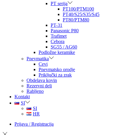
PT serija
PT100/PTM100
PT40/S25/S35/S45
PT80/PTM80
PT-31
Panasonic P80
Trafimet
Cebora
SG55 / AG60
Podložne keramike
Pnevmatika
Cevi
Pnevmatsko orodje
Priključki za zrak
Obdelava kovin
Rezervni deli
Rabljeno
Kontakt
SI
SI
HR
Prijava / Registracija