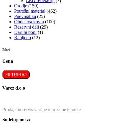
LED reflektorji
(7)
Orodje
(150)
Potrošni material
(462)
Pnevmatika
(25)
Obdelava kovin
(100)
Rezervni deli
(29)
Darilni boni
(1)
Rabljeno
(12)
Filtri
Cena
FILTRIRAJ
Varez d.o.o
Prodaja in servis varilne in rezalne tehnike
Sodelujemo z: