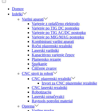
Domov
Izdelki
Varilni aparati
Varjenje z oplaščeno elektrodo
Varjenje po TIG DC postopku
Varjenje po TIG AC/DC postopku
Varjenje po MIG/MAG postopku
Kombinirani varilni aparati
Ročni plazemski rezalniki
Laserski varilniki
Kapacitivno varjenje čepov
Plamensko rezanje
Spajkanje
Čiščenje zvarov
CNC stroji in roboti
CNC plazemski rezalniki
Izvori za CNC plazemske rezalnike
CNC laserski rezalniki
Robotizacija
Laserski označevalci
Raytools potrošni material
Oprema
Varilne maske