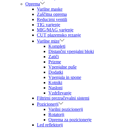
Oprema
Varilne maske
Zaščitna oprema
Reducirni ventili
TIG varjenje
MIG/MAG varjenje
CUT plazemsko rezanje
Varilne mize
Kompleti
Distančni vpenjalni bloki
Zatiči
Prizme
Vpenjalne puše
Dodatki
Vpenjala in spone
Kotniki
Nasloni
Vzdrževanje
Filtrirni prezračevalni sistemi
Pozicionerji
Varilni pozicionerji
Rotatorji
Oprema za pozicionerje
Led reflektorji