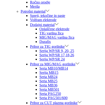
Ročno orodje
Merila
Potrošni material
Spreji, tekočine in paste
Volfram elektrode
Dodajni material
Oplaščene elektrode
TIG varilna žica
MIG/MAG varilna žica
Durafix
Pribor za TIG gorilnike
Serija WP/SR 9, 20, 25
Serija WP/SR 17,18,26
Serija WP/SR 24
Pribor za MIG/MAG gorilnike
Seria MB10/MB14
Serija MB15
Seria MB24
Seria MB25
Seria MB36
Seria MB501
Seria PAG250
Seria PAG501/600
Pribor za CUT plazma gorilnike