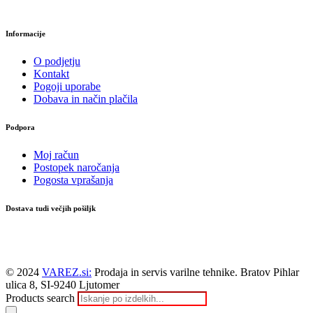
Informacije
O podjetju
Kontakt
Pogoji uporabe
Dobava in način plačila
Podpora
Moj račun
Postopek naročanja
Pogosta vprašanja
Dostava tudi večjih pošiljk
© 2024
VAREZ.si:
Prodaja in servis varilne tehnike. Bratov Pihlar
ulica 8, SI-9240 Ljutomer
Products search