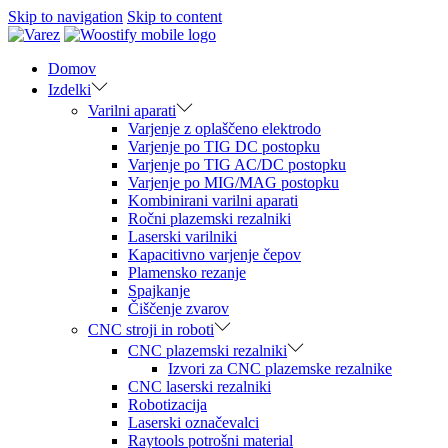
Skip to navigation
Skip to content
Domov
Izdelki
Varilni aparati
Varjenje z oplaščeno elektrodo
Varjenje po TIG DC postopku
Varjenje po TIG AC/DC postopku
Varjenje po MIG/MAG postopku
Kombinirani varilni aparati
Ročni plazemski rezalniki
Laserski varilniki
Kapacitivno varjenje čepov
Plamensko rezanje
Spajkanje
Čiščenje zvarov
CNC stroji in roboti
CNC plazemski rezalniki
Izvori za CNC plazemske rezalnike
CNC laserski rezalniki
Robotizacija
Laserski označevalci
Raytools potrošni material