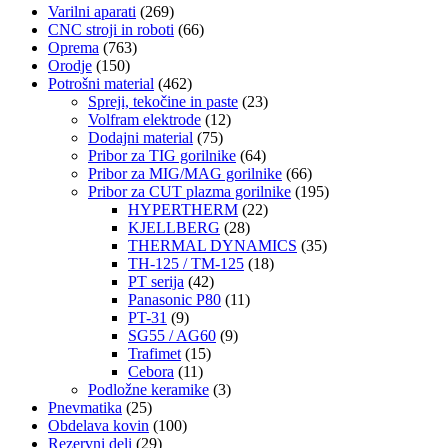
Varilni aparati
(269)
CNC stroji in roboti
(66)
Oprema
(763)
Orodje
(150)
Potrošni material
(462)
Spreji, tekočine in paste
(23)
Volfram elektrode
(12)
Dodajni material
(75)
Pribor za TIG gorilnike
(64)
Pribor za MIG/MAG gorilnike
(66)
Pribor za CUT plazma gorilnike
(195)
HYPERTHERM
(22)
KJELLBERG
(28)
THERMAL DYNAMICS
(35)
TH-125 / TM-125
(18)
PT serija
(42)
Panasonic P80
(11)
PT-31
(9)
SG55 / AG60
(9)
Trafimet
(15)
Cebora
(11)
Podložne keramike
(3)
Pnevmatika
(25)
Obdelava kovin
(100)
Rezervni deli
(29)