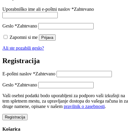
Uporabniško ime ali e-poštni naslov
*
Zahtevano
Geslo
*
Zahtevano
Zapomni si me
Prijava
Ali ste pozabili geslo?
Registracija
E-poštni naslov
*
Zahtevano
Geslo
*
Zahtevano
Vaši osebni podatki bodo uporabljeni za podporo vaši izkušnji na
tem spletnem mestu, za upravljanje dostopa do vašega računa in za
druge namene, opisane v našem
pravilnik o zasebnosti
.
Registracija
Košarica