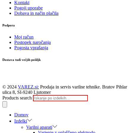
Kontakt
Pogoji uporabe
Dobava in način plačila
Podpora
Moj račun
Postopek naročanja
Pogosta vprašanja
Dostava tudi večjih pošiljk
© 2024
VAREZ.si:
Prodaja in servis varilne tehnike. Bratov Pihlar
ulica 8, SI-9240 Ljutomer
Products search
Domov
Izdelki
Varilni aparati
Varjenje z oplaščeno elektrodo