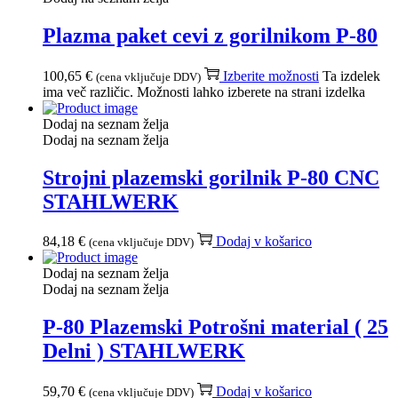
Plazma paket cevi z gorilnikom P-80
100,65
€
Izberite možnosti
Ta izdelek
(cena vključuje DDV)
ima več različic. Možnosti lahko izberete na strani izdelka
Dodaj na seznam želja
Dodaj na seznam želja
Strojni plazemski gorilnik P-80 CNC
STAHLWERK
84,18
€
Dodaj v košarico
(cena vključuje DDV)
Dodaj na seznam želja
Dodaj na seznam želja
P-80 Plazemski Potrošni material ( 25
Delni ) STAHLWERK
59,70
€
Dodaj v košarico
(cena vključuje DDV)