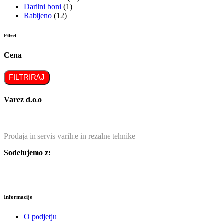
Darilni boni
(1)
Rabljeno
(12)
Filtri
Cena
FILTRIRAJ
Varez d.o.o
Prodaja in servis varilne in rezalne tehnike
Sodelujemo z:
Informacije
O podjetju