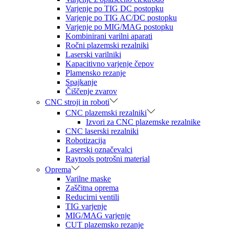
Varjenje po TIG DC postopku
Varjenje po TIG AC/DC postopku
Varjenje po MIG/MAG postopku
Kombinirani varilni aparati
Ročni plazemski rezalniki
Laserski varilniki
Kapacitivno varjenje čepov
Plamensko rezanje
Spajkanje
Čiščenje zvarov
CNC stroji in roboti
CNC plazemski rezalniki
Izvori za CNC plazemske rezalnike
CNC laserski rezalniki
Robotizacija
Laserski označevalci
Raytools potrošni material
Oprema
Varilne maske
Zaščitna oprema
Reducirni ventili
TIG varjenje
MIG/MAG varjenje
CUT plazemsko rezanje