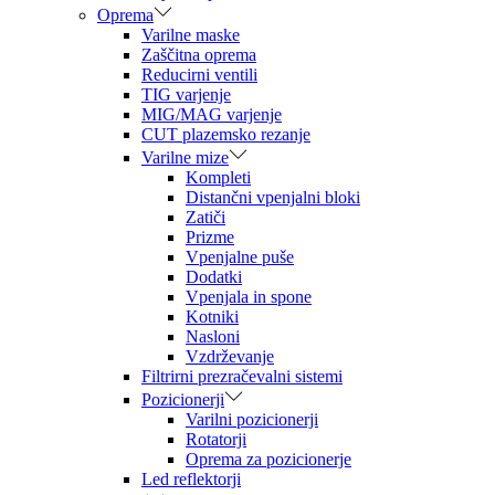
Oprema
Varilne maske
Zaščitna oprema
Reducirni ventili
TIG varjenje
MIG/MAG varjenje
CUT plazemsko rezanje
Varilne mize
Kompleti
Distančni vpenjalni bloki
Zatiči
Prizme
Vpenjalne puše
Dodatki
Vpenjala in spone
Kotniki
Nasloni
Vzdrževanje
Filtrirni prezračevalni sistemi
Pozicionerji
Varilni pozicionerji
Rotatorji
Oprema za pozicionerje
Led reflektorji