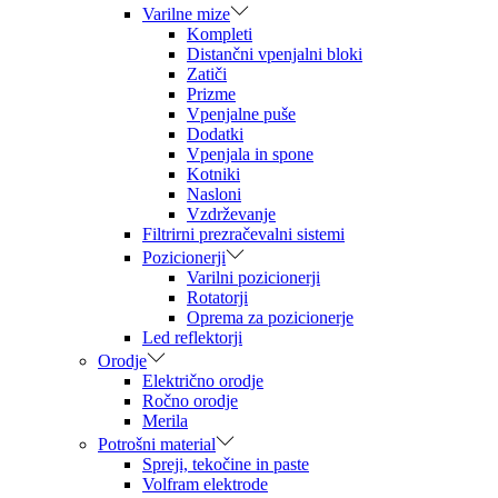
Varilne mize
Kompleti
Distančni vpenjalni bloki
Zatiči
Prizme
Vpenjalne puše
Dodatki
Vpenjala in spone
Kotniki
Nasloni
Vzdrževanje
Filtrirni prezračevalni sistemi
Pozicionerji
Varilni pozicionerji
Rotatorji
Oprema za pozicionerje
Led reflektorji
Orodje
Električno orodje
Ročno orodje
Merila
Potrošni material
Spreji, tekočine in paste
Volfram elektrode