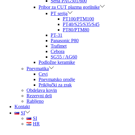
Seria PAG501/600
Pribor za CUT plazma gorilnike
PT serija
PT100/PTM100
PT40/S25/S35/S45
PT80/PTM80
PT-31
Panasonic P80
Trafimet
Cebora
SG55 / AG60
Podložne keramike
Pnevmatika
Cevi
Pnevmatsko orodje
Priključki za zrak
Obdelava kovin
Rezervni deli
Rabljeno
Kontakt
SI
SI
HR