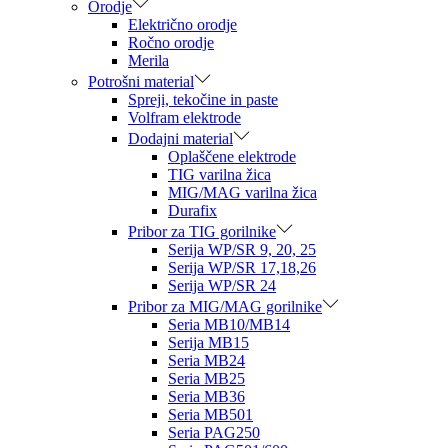
Orodje
Električno orodje
Ročno orodje
Merila
Potrošni material
Spreji, tekočine in paste
Volfram elektrode
Dodajni material
Oplaščene elektrode
TIG varilna žica
MIG/MAG varilna žica
Durafix
Pribor za TIG gorilnike
Serija WP/SR 9, 20, 25
Serija WP/SR 17,18,26
Serija WP/SR 24
Pribor za MIG/MAG gorilnike
Seria MB10/MB14
Serija MB15
Seria MB24
Seria MB25
Seria MB36
Seria MB501
Seria PAG250