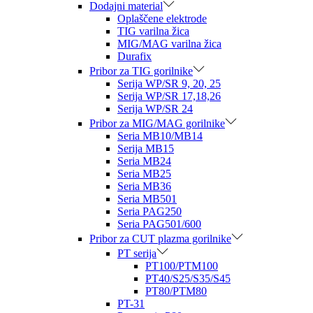
Dodajni material
Oplaščene elektrode
TIG varilna žica
MIG/MAG varilna žica
Durafix
Pribor za TIG gorilnike
Serija WP/SR 9, 20, 25
Serija WP/SR 17,18,26
Serija WP/SR 24
Pribor za MIG/MAG gorilnike
Seria MB10/MB14
Serija MB15
Seria MB24
Seria MB25
Seria MB36
Seria MB501
Seria PAG250
Seria PAG501/600
Pribor za CUT plazma gorilnike
PT serija
PT100/PTM100
PT40/S25/S35/S45
PT80/PTM80
PT-31