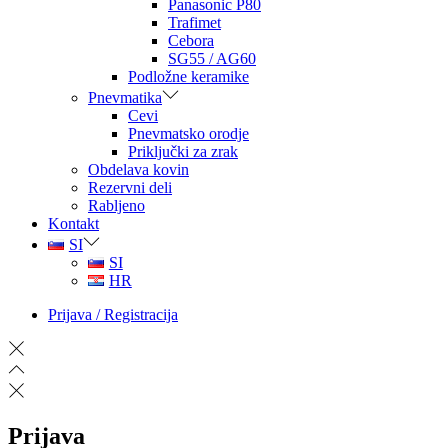
Panasonic P80
Trafimet
Cebora
SG55 / AG60
Podložne keramike
Pnevmatika
Cevi
Pnevmatsko orodje
Priključki za zrak
Obdelava kovin
Rezervni deli
Rabljeno
Kontakt
SI
SI
HR
Prijava / Registracija
Prijava