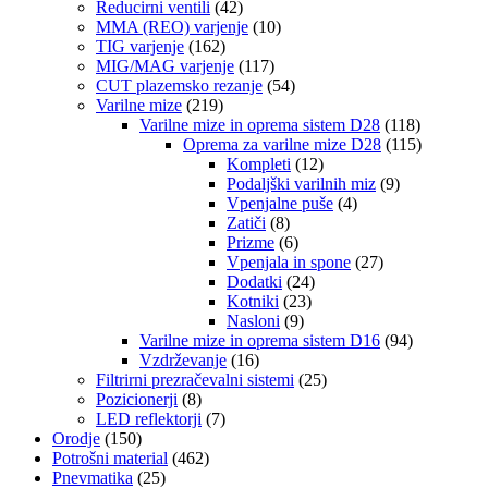
Reducirni ventili
(42)
MMA (REO) varjenje
(10)
TIG varjenje
(162)
MIG/MAG varjenje
(117)
CUT plazemsko rezanje
(54)
Varilne mize
(219)
Varilne mize in oprema sistem D28
(118)
Oprema za varilne mize D28
(115)
Kompleti
(12)
Podaljški varilnih miz
(9)
Vpenjalne puše
(4)
Zatiči
(8)
Prizme
(6)
Vpenjala in spone
(27)
Dodatki
(24)
Kotniki
(23)
Nasloni
(9)
Varilne mize in oprema sistem D16
(94)
Vzdrževanje
(16)
Filtrirni prezračevalni sistemi
(25)
Pozicionerji
(8)
LED reflektorji
(7)
Orodje
(150)
Potrošni material
(462)
Pnevmatika
(25)