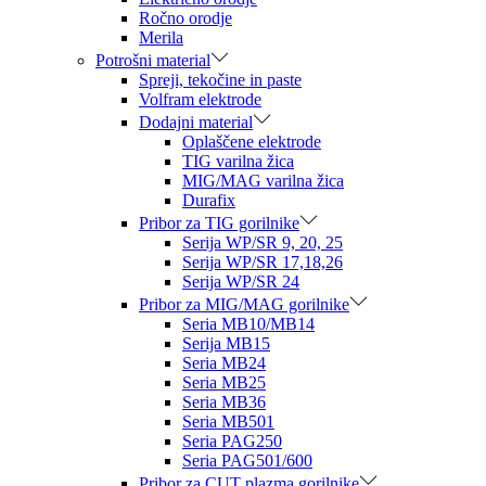
Ročno orodje
Merila
Potrošni material
Spreji, tekočine in paste
Volfram elektrode
Dodajni material
Oplaščene elektrode
TIG varilna žica
MIG/MAG varilna žica
Durafix
Pribor za TIG gorilnike
Serija WP/SR 9, 20, 25
Serija WP/SR 17,18,26
Serija WP/SR 24
Pribor za MIG/MAG gorilnike
Seria MB10/MB14
Serija MB15
Seria MB24
Seria MB25
Seria MB36
Seria MB501
Seria PAG250
Seria PAG501/600
Pribor za CUT plazma gorilnike