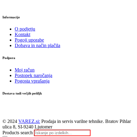
Informacije
O podjetju
Kontakt
Pogoji uporabe
Dobava in način plačila
Podpora
Moj račun
Postopek naročanja
Pogosta vprašanja
Dostava tudi večjih pošiljk
© 2024
VAREZ.si:
Prodaja in servis varilne tehnike. Bratov Pihlar
ulica 8, SI-9240 Ljutomer
Products search