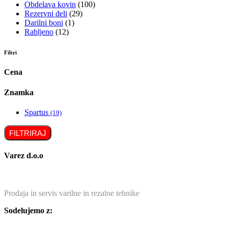
Obdelava kovin
(100)
Rezervni deli
(29)
Darilni boni
(1)
Rabljeno
(12)
Filtri
Cena
Znamka
Spartus
(19)
FILTRIRAJ
Varez d.o.o
Prodaja in servis varilne in rezalne tehnike
Sodelujemo z: