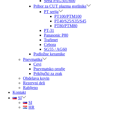
Seria PAG501/600
Pribor za CUT plazma gorilnike
PT serija
PT100/PTM100
PT40/S25/S35/S45
PT80/PTM80
PT-31
Panasonic P80
Trafimet
Cebora
SG55 / AG60
Podložne keramike
Pnevmatika
Cevi
Pnevmatsko orodje
Priključki za zrak
Obdelava kovin
Rezervni deli
Rabljeno
Kontakt
SI
SI
HR