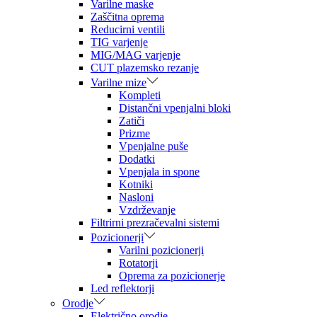
Varilne maske
Zaščitna oprema
Reducirni ventili
TIG varjenje
MIG/MAG varjenje
CUT plazemsko rezanje
Varilne mize
Kompleti
Distančni vpenjalni bloki
Zatiči
Prizme
Vpenjalne puše
Dodatki
Vpenjala in spone
Kotniki
Nasloni
Vzdrževanje
Filtrirni prezračevalni sistemi
Pozicionerji
Varilni pozicionerji
Rotatorji
Oprema za pozicionerje
Led reflektorji
Orodje
Električno orodje