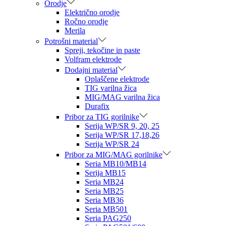
Orodje
Električno orodje
Ročno orodje
Merila
Potrošni material
Spreji, tekočine in paste
Volfram elektrode
Dodajni material
Oplaščene elektrode
TIG varilna žica
MIG/MAG varilna žica
Durafix
Pribor za TIG gorilnike
Serija WP/SR 9, 20, 25
Serija WP/SR 17,18,26
Serija WP/SR 24
Pribor za MIG/MAG gorilnike
Seria MB10/MB14
Serija MB15
Seria MB24
Seria MB25
Seria MB36
Seria MB501
Seria PAG250