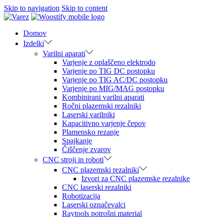
Skip to navigation
Skip to content
Domov
Izdelki
Varilni aparati
Varjenje z oplaščeno elektrodo
Varjenje po TIG DC postopku
Varjenje po TIG AC/DC postopku
Varjenje po MIG/MAG postopku
Kombinirani varilni aparati
Ročni plazemski rezalniki
Laserski varilniki
Kapacitivno varjenje čepov
Plamensko rezanje
Spajkanje
Čiščenje zvarov
CNC stroji in roboti
CNC plazemski rezalniki
Izvori za CNC plazemske rezalnike
CNC laserski rezalniki
Robotizacija
Laserski označevalci
Raytools potrošni material