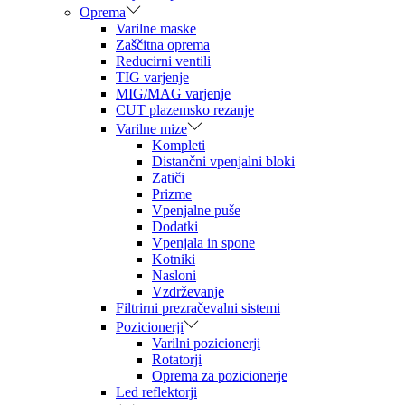
Oprema
Varilne maske
Zaščitna oprema
Reducirni ventili
TIG varjenje
MIG/MAG varjenje
CUT plazemsko rezanje
Varilne mize
Kompleti
Distančni vpenjalni bloki
Zatiči
Prizme
Vpenjalne puše
Dodatki
Vpenjala in spone
Kotniki
Nasloni
Vzdrževanje
Filtrirni prezračevalni sistemi
Pozicionerji
Varilni pozicionerji
Rotatorji
Oprema za pozicionerje
Led reflektorji