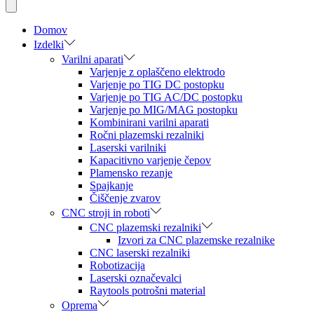
Domov
Izdelki
Varilni aparati
Varjenje z oplaščeno elektrodo
Varjenje po TIG DC postopku
Varjenje po TIG AC/DC postopku
Varjenje po MIG/MAG postopku
Kombinirani varilni aparati
Ročni plazemski rezalniki
Laserski varilniki
Kapacitivno varjenje čepov
Plamensko rezanje
Spajkanje
Čiščenje zvarov
CNC stroji in roboti
CNC plazemski rezalniki
Izvori za CNC plazemske rezalnike
CNC laserski rezalniki
Robotizacija
Laserski označevalci
Raytools potrošni material
Oprema