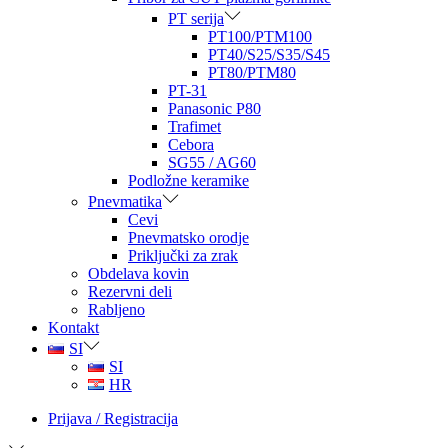
PT serija
PT100/PTM100
PT40/S25/S35/S45
PT80/PTM80
PT-31
Panasonic P80
Trafimet
Cebora
SG55 / AG60
Podložne keramike
Pnevmatika
Cevi
Pnevmatsko orodje
Priključki za zrak
Obdelava kovin
Rezervni deli
Rabljeno
Kontakt
SI
SI
HR
Prijava / Registracija