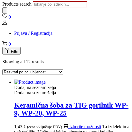
Products search
0
Prijava / Registracija
0
Filtri
Showing all 12 results
Dodaj na seznam želja
Dodaj na seznam želja
Keramična šoba za TIG gorilnik WP-
9, WP-20, WP-25
1,43
€
Izberite možnosti
Ta izdelek ima
(cena vključuje DDV)
več različic. Možnosti lahko izberete na strani izdelka