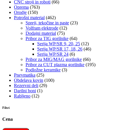
CNC stroji in roboti
(66)
Oprema
(763)
Orodje
(150)
Potrošni material
(462)
Spreji, tekočine in paste
(23)
Volfram elektrode
(12)
Dodajni material
(75)
Pribor za TIG gorilnike
(64)
Serija WP/SR 9, 20, 25
(12)
Serija WP/SR 17, 18, 26
(46)
Serija WP/SR 24
(6)
Pribor za MIG/MAG gorilnike
(66)
Pribor za CUT plazma gorilnike
(195)
Podložne keramike
(3)
Pnevmatika
(25)
Obdelava kovin
(100)
Rezervni deli
(29)
Darilni boni
(1)
Rabljeno
(12)
Filtri
Cena