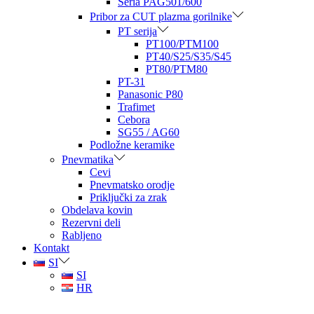
Seria PAG501/600
Pribor za CUT plazma gorilnike
PT serija
PT100/PTM100
PT40/S25/S35/S45
PT80/PTM80
PT-31
Panasonic P80
Trafimet
Cebora
SG55 / AG60
Podložne keramike
Pnevmatika
Cevi
Pnevmatsko orodje
Priključki za zrak
Obdelava kovin
Rezervni deli
Rabljeno
Kontakt
SI
SI
HR