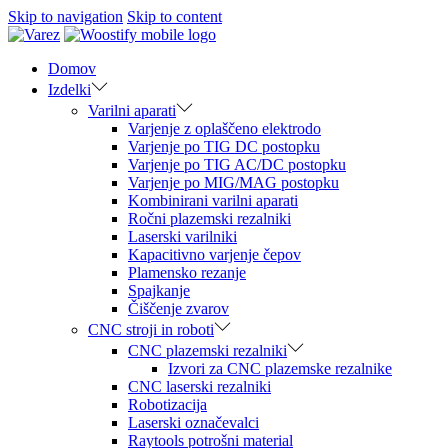
Skip to navigation
Skip to content
Domov
Izdelki
Varilni aparati
Varjenje z oplaščeno elektrodo
Varjenje po TIG DC postopku
Varjenje po TIG AC/DC postopku
Varjenje po MIG/MAG postopku
Kombinirani varilni aparati
Ročni plazemski rezalniki
Laserski varilniki
Kapacitivno varjenje čepov
Plamensko rezanje
Spajkanje
Čiščenje zvarov
CNC stroji in roboti
CNC plazemski rezalniki
Izvori za CNC plazemske rezalnike
CNC laserski rezalniki
Robotizacija
Laserski označevalci
Raytools potrošni material