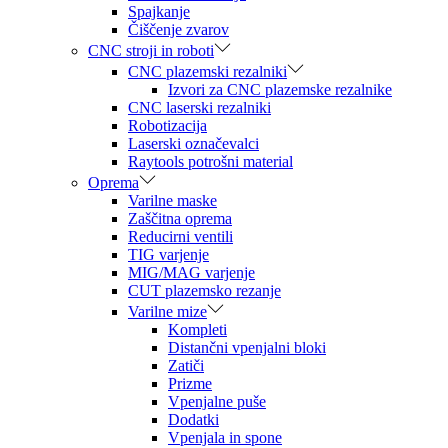
Spajkanje
Čiščenje zvarov
CNC stroji in roboti
CNC plazemski rezalniki
Izvori za CNC plazemske rezalnike
CNC laserski rezalniki
Robotizacija
Laserski označevalci
Raytools potrošni material
Oprema
Varilne maske
Zaščitna oprema
Reducirni ventili
TIG varjenje
MIG/MAG varjenje
CUT plazemsko rezanje
Varilne mize
Kompleti
Distančni vpenjalni bloki
Zatiči
Prizme
Vpenjalne puše
Dodatki
Vpenjala in spone