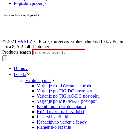
Pogosta vprašanja
Dostava tudi večjih pošiljk
© 2024
VAREZ.si:
Prodaja in servis varilne tehnike. Bratov Pihlar
ulica 8, SI-9240 Ljutomer
Products search
Domov
Izdelki
Varilni aparati
Varjenje z oplaščeno elektrodo
Varjenje po TIG DC postopku
Varjenje po TIG AC/DC postopku
Varjenje po MIG/MAG postopku
Kombinirani varilni aparati
Ročni plazemski rezalniki
Laserski varilniki
Kapacitivno varjenje čepov
Plamensko rezanje