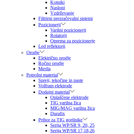
Kotniki
Nasloni
Vzdrževanje
Filtrirni prezračevalni sistemi
Pozicionerji
Varilni pozicionerji
Rotatorji
Oprema za pozicionerje
Led reflektorji
Orodje
Električno orodje
Ročno orodje
Merila
Potrošni material
Spreji, tekočine in paste
Volfram elektrode
Dodajni material
Oplaščene elektrode
TIG varilna žica
MIG/MAG varilna žica
Durafix
Pribor za TIG gorilnike
Serija WP/SR 9, 20, 25
Serija WP/SR 17,18,26