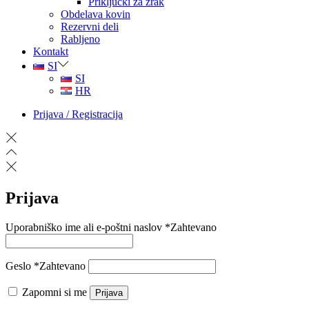
Priključki za zrak
Obdelava kovin
Rezervni deli
Rabljeno
Kontakt
SI
SI
HR
Prijava / Registracija
Prijava
Uporabniško ime ali e-poštni naslov
*
Zahtevano
Geslo
*
Zahtevano
Zapomni si me
Prijava