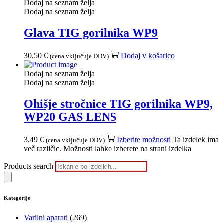
Dodaj na seznam želja
Dodaj na seznam želja
Glava TIG gorilnika WP9
30,50
€
Dodaj v košarico
(cena vključuje DDV)
Dodaj na seznam želja
Dodaj na seznam želja
Ohišje stročnice TIG gorilnika WP9,
WP20 GAS LENS
3,49
€
Izberite možnosti
Ta izdelek ima
(cena vključuje DDV)
več različic. Možnosti lahko izberete na strani izdelka
Products search
Kategorije
Varilni aparati
(269)