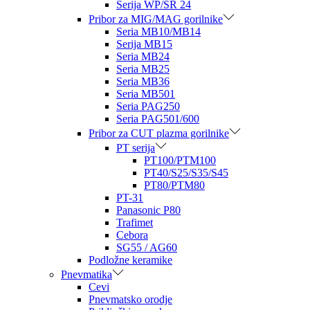
Serija WP/SR 24
Pribor za MIG/MAG gorilnike
Seria MB10/MB14
Serija MB15
Seria MB24
Seria MB25
Seria MB36
Seria MB501
Seria PAG250
Seria PAG501/600
Pribor za CUT plazma gorilnike
PT serija
PT100/PTM100
PT40/S25/S35/S45
PT80/PTM80
PT-31
Panasonic P80
Trafimet
Cebora
SG55 / AG60
Podložne keramike
Pnevmatika
Cevi
Pnevmatsko orodje