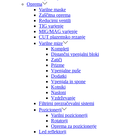
Oprema
Varilne maske
Zaščitna oprema
Reducirni ventili
TIG varjenje
MIG/MAG varjenje
CUT plazemsko rezanje
Varilne mize
Kompleti
Distančni vpenjalni bloki
Zatiči
Prizme
Vpenjalne puše
Dodatki
Vpenjala in spone
Kotniki
Nasloni
Vzdrževanje
Filtrirni prezračevalni sistemi
Pozicionerji
Varilni pozicionerji
Rotatorji
Oprema za pozicionerje
Led reflektorji