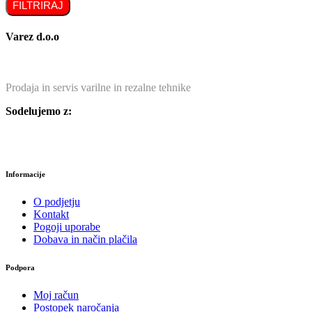
FILTRIRAJ
Varez d.o.o
Prodaja in servis varilne in rezalne tehnike
Sodelujemo z:
Informacije
O podjetju
Kontakt
Pogoji uporabe
Dobava in način plačila
Podpora
Moj račun
Postopek naročanja