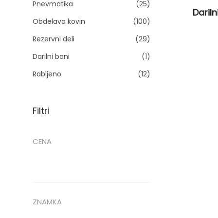
Pnevmatika
(25)
n
Dariln
Obdelava kovin
(100)
Rezervni deli
(29)
Darilni boni
(1)
Rabljeno
(12)
Filtri
CENA
ZNAMKA