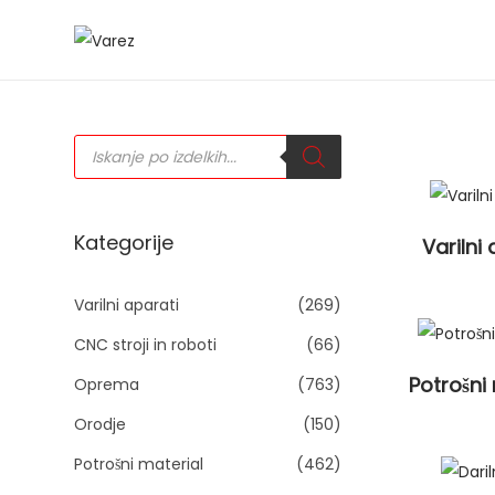
S
S
k
k
i
i
P
p
p
r
o
t
t
d
u
o
o
c
t
n
c
Kategorije
Varilni
s
s
a
o
e
a
v
n
Varilni aparati
(269)
r
c
i
t
h
CNC stroji in roboti
(66)
g
e
Potrošni
Oprema
(763)
a
n
Orodje
(150)
t
t
i
Potrošni material
(462)
o