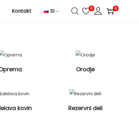
0
0
Kontakt
SI
Oprema
Orodje
elava kovin
Rezervni deli