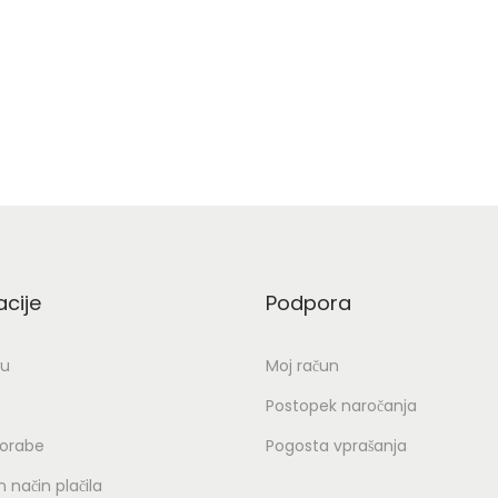
acije
Podpora
ju
Moj račun
Postopek naročanja
porabe
Pogosta vprašanja
 način plačila