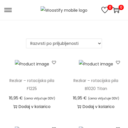
0
0
S
S
k
k
i
i
p
p
t
t
o
o
n
c
a
o
v
n
Rezkar – rotacijska pila
Rezkar – rotacijska pila
i
t
F1225
B1020 Titan
g
e
16,95
€
16,95
€
(cena vključuje DDV)
(cena vključuje DDV)
a
n
Dodaj v košarico
Dodaj v košarico
t
t
i
o