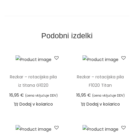
c
i
j
s
Podobni izdelki
k
a
p
i
l
Rezkar – rotacijska pila
Rezkar – rotacijska pila
a
iz titana G1020
F1020 Titan
M
16,95
€
16,95
€
(cena vključuje DDV)
(cena vključuje DDV)
1
Dodaj v košarico
Dodaj v košarico
2
2
5
T