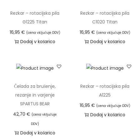
i
Rezkar – rotacijska pila
Rezkar – rotacijska pila
t
G1225 Titan
C1020 Titan
a
16,95
€
16,95
€
(cena vključuje DDV)
(cena vključuje DDV)
n
Dodaj v košarico
Dodaj v košarico
k
o
l
i
č
Čelada za brušenje,
Rezkar – rotacijska pila
i
rezanje in varjenje
A1225
n
SPARTUS BEAR
a
16,95
€
(cena vključuje DDV)
42,70
€
Dodaj v košarico
(cena vključuje
DDV)
Dodaj v košarico