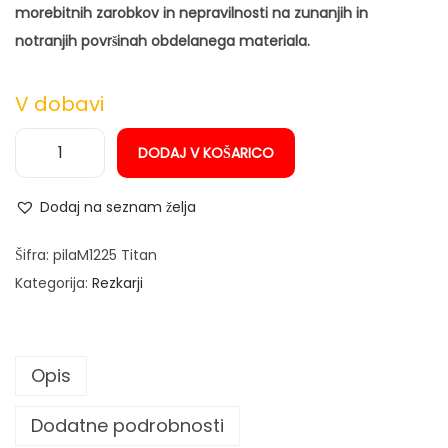
morebitnih zarobkov in nepravilnosti na zunanjih in
n
notranjih površinah obdelanega materiala.
V dobavi
DODAJ V KOŠARICO
R
e
Dodaj na seznam želja
z
k
Šifra:
pilaM1225 Titan
a
Kategorija:
Rezkarji
r
-
r
Opis
o
t
Dodatne podrobnosti
a