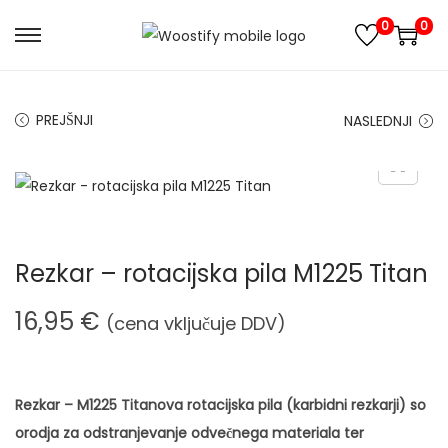
0
0
S
S
k
k
i
i
PREJŠNJI
NASLEDNJI
p
p
t
t
o
o
n
c
a
o
Rezkar – rotacijska pila M1225 Titan
v
n
i
t
16,95
€
(cena vključuje DDV)
g
e
a
n
t
t
Rezkar – M1225 Titanova rotacijska pila (karbidni rezkarji) so
i
orodja za odstranjevanje odvečnega materiala ter
o