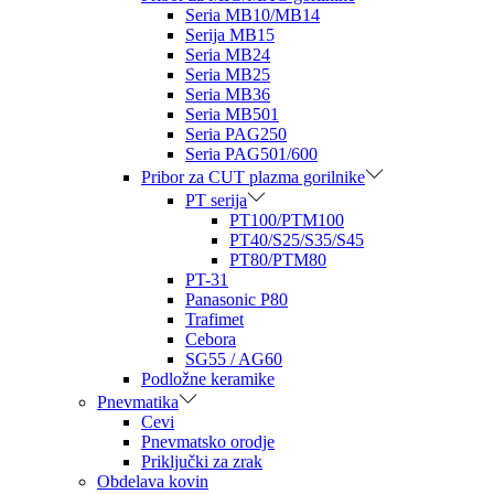
Seria MB10/MB14
Serija MB15
Seria MB24
Seria MB25
Seria MB36
Seria MB501
Seria PAG250
Seria PAG501/600
Pribor za CUT plazma gorilnike
PT serija
PT100/PTM100
PT40/S25/S35/S45
PT80/PTM80
PT-31
Panasonic P80
Trafimet
Cebora
SG55 / AG60
Podložne keramike
Pnevmatika
Cevi
Pnevmatsko orodje
Priključki za zrak
Obdelava kovin