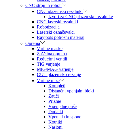
CNC stroji in roboti
CNC plazemski rezalniki
Izvori za CNC plazemske rezalnike
CNC laserski rezalniki
Robotizacija
Laserski označevalci
Raytools potrošni material
Oprema
Varilne maske
Zaščitna oprema
Reducirni ventili
TIG varjenje
MIG/MAG varjenje
CUT plazemsko rezanje
Varilne mize
Kompleti
Distančni vpenjalni bloki
Zatiči
Prizme
Vpenjalne puše
Dodatki
Vpenjala in spone
Kotniki
Nasloni