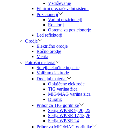
Vzdrževanje
Filtrirni prezračevalni sistemi
Pozicionerji
Varilni pozicionerji
Rotatorji
Oprema za pozicionerje
Led reflektorji
Orodje
Električno orodje
Ročno orodje
Merila
Potrošni material
Spreji, tekočine in paste
Volfram elektrode
Dodajni material
Oplaščene elektrode
TIG varilna žica
MIG/MAG varilna žica
Durafix
Pribor za TIG gorilnike
Serija WP/SR 9, 20, 25
Serija WP/SR 17,18,26
Serija WP/SR 24
Pribor za MIG/MAG gorilnike