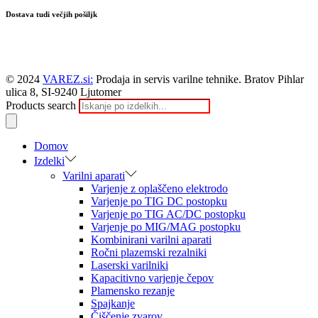
Dostava tudi večjih pošiljk
© 2024
VAREZ.si:
Prodaja in servis varilne tehnike. Bratov Pihlar
ulica 8, SI-9240 Ljutomer
Products search
Domov
Izdelki
Varilni aparati
Varjenje z oplaščeno elektrodo
Varjenje po TIG DC postopku
Varjenje po TIG AC/DC postopku
Varjenje po MIG/MAG postopku
Kombinirani varilni aparati
Ročni plazemski rezalniki
Laserski varilniki
Kapacitivno varjenje čepov
Plamensko rezanje
Spajkanje
Čiščenje zvarov