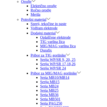
Orodje
Električno orodje
Ročno orodje
Merila
Potrošni material
Spreji, tekočine in paste
Volfram elektrode
Dodajni material
Oplaščene elektrode
TIG varilna žica
MIG/MAG varilna žica
Durafix
Pribor za TIG gorilnike
Serija WP/SR 9, 20, 25
Serija WP/SR 17,18,26
Serija WP/SR 24
Pribor za MIG/MAG gorilnike
Seria MB10/MB14
Serija MB15
Seria MB24
Seria MB25
Seria MB36
Seria MB501
Seria PAG250