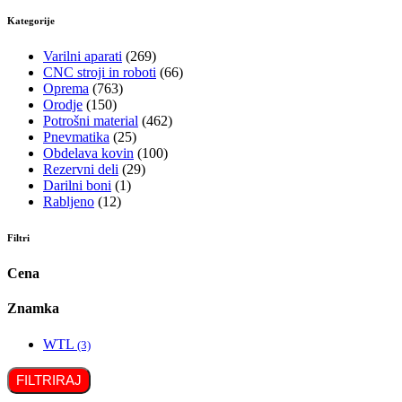
Kategorije
Varilni aparati
(269)
CNC stroji in roboti
(66)
Oprema
(763)
Orodje
(150)
Potrošni material
(462)
Pnevmatika
(25)
Obdelava kovin
(100)
Rezervni deli
(29)
Darilni boni
(1)
Rabljeno
(12)
Filtri
Cena
Znamka
WTL
(3)
FILTRIRAJ