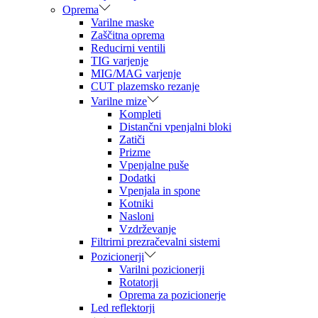
Oprema
Varilne maske
Zaščitna oprema
Reducirni ventili
TIG varjenje
MIG/MAG varjenje
CUT plazemsko rezanje
Varilne mize
Kompleti
Distančni vpenjalni bloki
Zatiči
Prizme
Vpenjalne puše
Dodatki
Vpenjala in spone
Kotniki
Nasloni
Vzdrževanje
Filtrirni prezračevalni sistemi
Pozicionerji
Varilni pozicionerji
Rotatorji
Oprema za pozicionerje
Led reflektorji