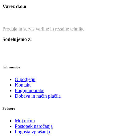
Varez d.o.o
Prodaja in servis varilne in rezalne tehnike
Sodelujemo z:
Informacije
O podjetju
Kontakt
Pogoji uporabe
Dobava in način plačila
Podpora
Moj račun
Postopek naročanja
Pogosta vprašanja