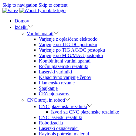
Skip to navigation
Skip to content
Domov
Izdelki
Varilni aparati
Varjenje z oplaščeno elektrodo
Varjenje po TIG DC postopku
Varjenje po TIG AC/DC postopku
Varjenje po MIG/MAG postopku
Kombinirani varilni aparati
Ročni plazemski rezalniki
Laserski varilniki
Kapacitivno varjenje čepov
Plamensko rezanje
Spajkanje
Čiščenje zvarov
CNC stroji in roboti
CNC plazemski rezalniki
Izvori za CNC plazemske rezalnike
CNC laserski rezalniki
Robotizacija
Laserski označevalci
Raytools potrošni material