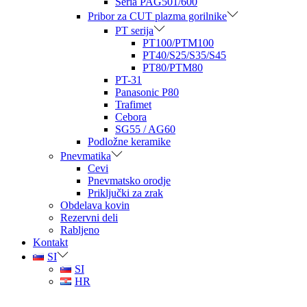
Seria PAG501/600
Pribor za CUT plazma gorilnike
PT serija
PT100/PTM100
PT40/S25/S35/S45
PT80/PTM80
PT-31
Panasonic P80
Trafimet
Cebora
SG55 / AG60
Podložne keramike
Pnevmatika
Cevi
Pnevmatsko orodje
Priključki za zrak
Obdelava kovin
Rezervni deli
Rabljeno
Kontakt
SI
SI
HR