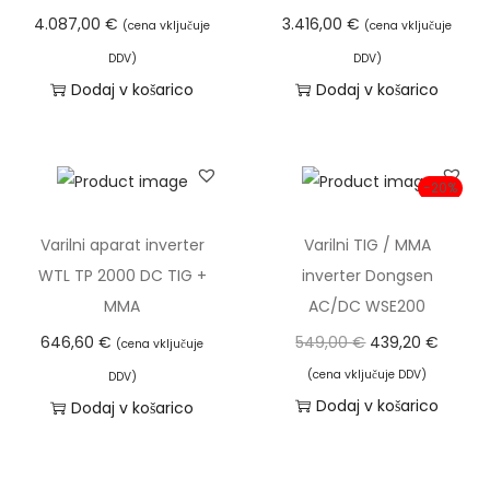
l
4.087,00
€
3.416,00
€
(cena vključuje
(cena vključuje
a
DDV)
DDV)
h
Dodaj v košarico
Dodaj v košarico
k
o
i
-20%
z
b
Varilni aparat inverter
Varilni TIG / MMA
e
WTL TP 2000 DC TIG +
inverter Dongsen
r
MMA
AC/DC WSE200
e
I
T
646,60
€
549,00
€
439,20
€
(cena vključuje
t
z
r
(cena vključuje DDV)
DDV)
e
v
e
Dodaj v košarico
Dodaj v košarico
n
i
n
a
r
u
s