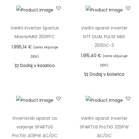
a
k
z
o
l
l
Varilni inverter Spartus
Varilni aparat inverter
i
i
MasterMIG 250PFC
NTF DUAL PULSE MIG
č
č
250DC-3
1.995,14
€
(cena vključuje
i
i
1.915,40
€
(cena vključuje
DDV)
c
n
Dodaj v košarico
DDV)
.
a
Dodaj v košarico
M
o
ž
n
o
Inverterski aparat za
Varilni aparat inverter
s
varjenje SPARTUS
SPARTUS ProTIG 325PW
t
ProTIG 401PW AC/DC
AC/DC
i