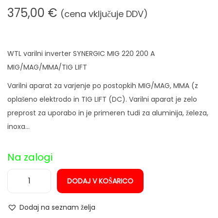
n
375,00
€
(cena vključuje DDV)
WTL varilni inverter SYNERGIC MIG 220 200 A
MIG/MAG/MMA/TIG LIFT
Varilni aparat za varjenje po postopkih MIG/MAG, MMA (z
oplašeno elektrodo in TIG LIFT (DC). Varilni aparat je zelo
preprost za uporabo in je primeren tudi za aluminija, železa,
inoxa…
Na zalogi
DODAJ V KOŠARICO
W
T
Dodaj na seznam želja
L