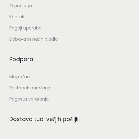
,
O podjetju
0
€
Kontakt
0
.
Pogoji uporabe
€
Dobava in način plačila
.
Podpora
Moj račun
Postopek naročanja
Pogosta vprašanja
Dostava tudi večjih pošiljk