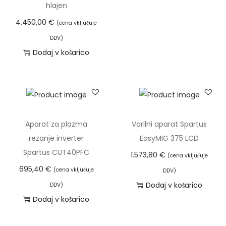
hlajen
T
/
4.450,00
€
a
(cena vključuje
M
i
A
DDV)
z
Dodaj v košarico
G
d
/
e
M
l
M
e
A
k
/
Aparat za plazma
Varilni aparat Spartus
i
T
rezanje inverter
EasyMIG 375 LCD
m
I
Spartus CUT40PFC
1.573,80
€
(cena vključuje
a
G
695,40
€
(cena vključuje
DDV)
v
L
Dodaj v košarico
DDV)
e
I
Dodaj v košarico
č
F
r
T