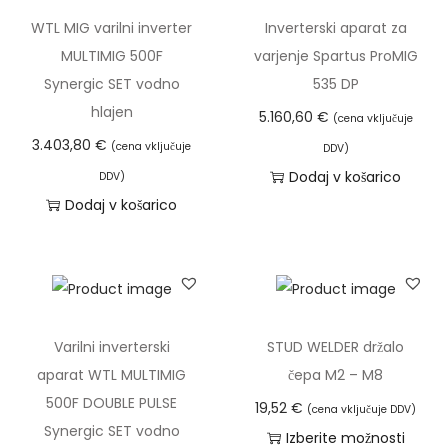
Y
WTL MIG varilni inverter
Inverterski aparat za
N
MULTIMIG 500F
varjenje Spartus ProMIG
E
Synergic SET vodno
535 DP
R
hlajen
5.160,60
€
(cena vključuje
G
3.403,80
€
(cena vključuje
DDV)
I
Dodaj v košarico
DDV)
C
Dodaj v košarico
M
I
G
2
2
Varilni inverterski
STUD WELDER držalo
0
aparat WTL MULTIMIG
čepa M2 – M8
M
500F DOUBLE PULSE
19,52
€
(cena vključuje DDV)
I
Synergic SET vodno
Izberite možnosti
G