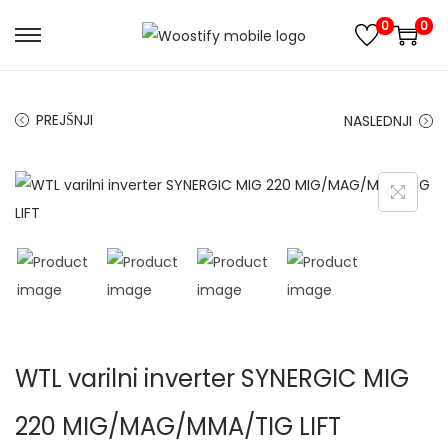
0
0
S
S
k
k
i
i
PREJŠNJI
NASLEDNJI
p
p
t
t
o
o
n
c
a
o
v
n
i
t
g
e
a
n
WTL varilni inverter SYNERGIC MIG
t
t
i
220 MIG/MAG/MMA/TIG LIFT
o