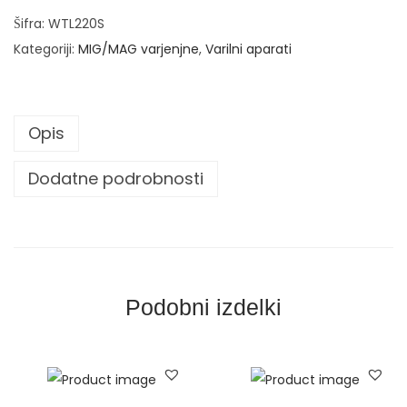
v
Šifra:
WTL220S
a
Kategoriji:
MIG/MAG varjenjne
,
Varilni aparati
r
i
l
Opis
n
i
Dodatne podrobnosti
i
n
v
e
r
Podobni izdelki
t
e
r
S