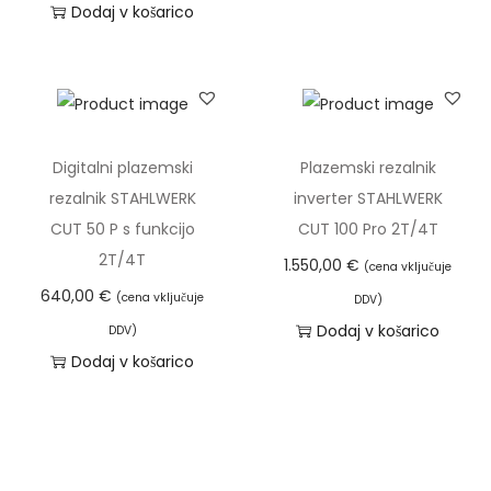
Dodaj v košarico
n
Digitalni plazemski
Plazemski rezalnik
rezalnik STAHLWERK
inverter STAHLWERK
CUT 50 P s funkcijo
CUT 100 Pro 2T/4T
2T/4T
1.550,00
€
(cena vključuje
640,00
€
(cena vključuje
DDV)
Dodaj v košarico
DDV)
Dodaj v košarico