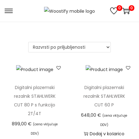
0
0
S
S
k
k
i
i
p
p
t
t
o
o
n
c
a
o
v
n
Digitalni plazemski
Digitalni plazemski
i
t
rezalnik STAHLWERK
rezalnik STAHLWERK
g
e
CUT 80 P s funkcijo
CUT 60 P
a
n
2T/4T
648,00
€
(cena vključuje
t
t
899,00
€
(cena vključuje
DDV)
i
Dodaj v košarico
DDV)
o