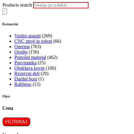
Products search
Kategorije
Varilni aparati
(269)
CNC stroji in roboti
(66)
Oprema
(763)
Orodje
(150)
Potrošni material
(462)
Pnevmatika
(25)
Obdelava kovin
(100)
Rezervni deli
(29)
Darilni boni
(1)
Rabljeno
(12)
Filtri
Cena
FILTRIRAJ