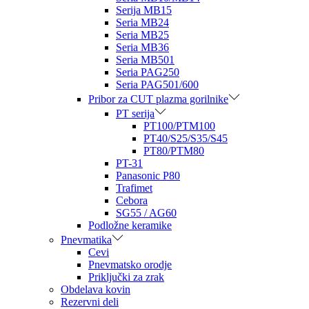
Serija MB15
Seria MB24
Seria MB25
Seria MB36
Seria MB501
Seria PAG250
Seria PAG501/600
Pribor za CUT plazma gorilnike
PT serija
PT100/PTM100
PT40/S25/S35/S45
PT80/PTM80
PT-31
Panasonic P80
Trafimet
Cebora
SG55 / AG60
Podložne keramike
Pnevmatika
Cevi
Pnevmatsko orodje
Priključki za zrak
Obdelava kovin
Rezervni deli