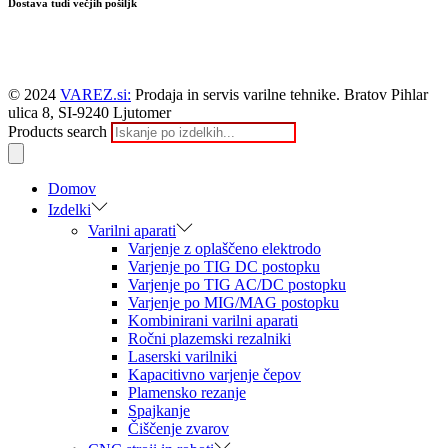
Dostava tudi večjih pošiljk
© 2024
VAREZ.si:
Prodaja in servis varilne tehnike. Bratov Pihlar
ulica 8, SI-9240 Ljutomer
Products search
Domov
Izdelki
Varilni aparati
Varjenje z oplaščeno elektrodo
Varjenje po TIG DC postopku
Varjenje po TIG AC/DC postopku
Varjenje po MIG/MAG postopku
Kombinirani varilni aparati
Ročni plazemski rezalniki
Laserski varilniki
Kapacitivno varjenje čepov
Plamensko rezanje
Spajkanje
Čiščenje zvarov