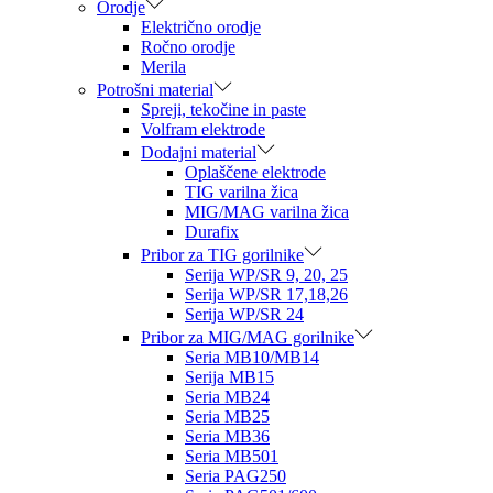
Orodje
Električno orodje
Ročno orodje
Merila
Potrošni material
Spreji, tekočine in paste
Volfram elektrode
Dodajni material
Oplaščene elektrode
TIG varilna žica
MIG/MAG varilna žica
Durafix
Pribor za TIG gorilnike
Serija WP/SR 9, 20, 25
Serija WP/SR 17,18,26
Serija WP/SR 24
Pribor za MIG/MAG gorilnike
Seria MB10/MB14
Serija MB15
Seria MB24
Seria MB25
Seria MB36
Seria MB501
Seria PAG250