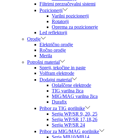
Filtrirni prezračevalni sistemi
Pozicionerji
Varilni pozicionerji
Rotatorji
Oprema za pozicionerje
Led reflektorji
Orodje
Električno orodje
Ročno orodje
Merila
Potrošni material
Spreji, tekočine in paste
Volfram elektrode
Dodajni material
Oplaščene elektrode
TIG varilna žica
MIG/MAG varilna žica
Durafix
Pribor za TIG gorilnike
Serija WP/SR 9, 20, 25
Serija WP/SR 17,18,26
Serija WP/SR 24
Pribor za MIG/MAG gorilnike
Seria MB10/MB14