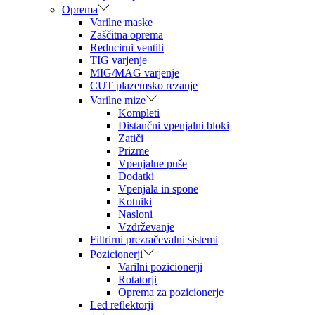
Oprema
Varilne maske
Zaščitna oprema
Reducirni ventili
TIG varjenje
MIG/MAG varjenje
CUT plazemsko rezanje
Varilne mize
Kompleti
Distančni vpenjalni bloki
Zatiči
Prizme
Vpenjalne puše
Dodatki
Vpenjala in spone
Kotniki
Nasloni
Vzdrževanje
Filtrirni prezračevalni sistemi
Pozicionerji
Varilni pozicionerji
Rotatorji
Oprema za pozicionerje
Led reflektorji