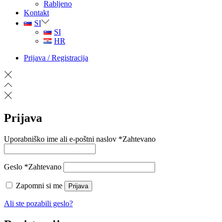
Rabljeno
Kontakt
SI
SI
HR
Prijava / Registracija
Prijava
Uporabniško ime ali e-poštni naslov
*
Zahtevano
Geslo
*
Zahtevano
Zapomni si me
Prijava
Ali ste pozabili geslo?