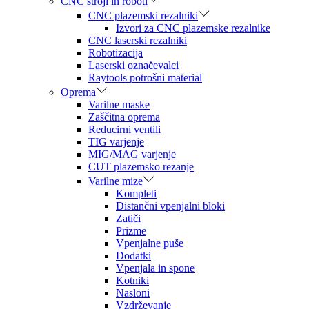
CNC stroji in roboti
CNC plazemski rezalniki
Izvori za CNC plazemske rezalnike
CNC laserski rezalniki
Robotizacija
Laserski označevalci
Raytools potrošni material
Oprema
Varilne maske
Zaščitna oprema
Reducirni ventili
TIG varjenje
MIG/MAG varjenje
CUT plazemsko rezanje
Varilne mize
Kompleti
Distančni vpenjalni bloki
Zatiči
Prizme
Vpenjalne puše
Dodatki
Vpenjala in spone
Kotniki
Nasloni
Vzdrževanje