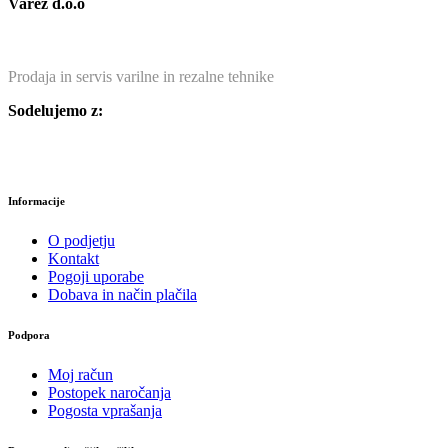
Varez d.o.o
Prodaja in servis varilne in rezalne tehnike
Sodelujemo z:
Informacije
O podjetju
Kontakt
Pogoji uporabe
Dobava in način plačila
Podpora
Moj račun
Postopek naročanja
Pogosta vprašanja