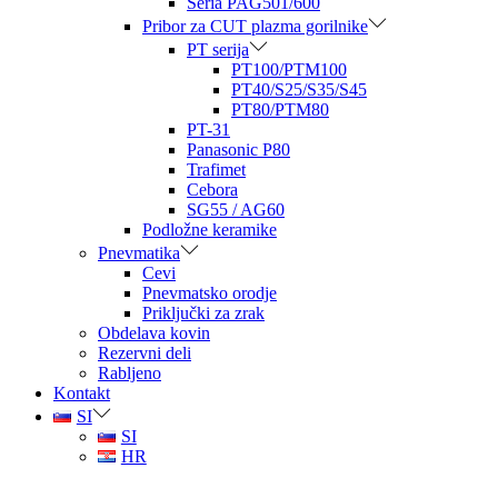
Seria PAG501/600
Pribor za CUT plazma gorilnike
PT serija
PT100/PTM100
PT40/S25/S35/S45
PT80/PTM80
PT-31
Panasonic P80
Trafimet
Cebora
SG55 / AG60
Podložne keramike
Pnevmatika
Cevi
Pnevmatsko orodje
Priključki za zrak
Obdelava kovin
Rezervni deli
Rabljeno
Kontakt
SI
SI
HR