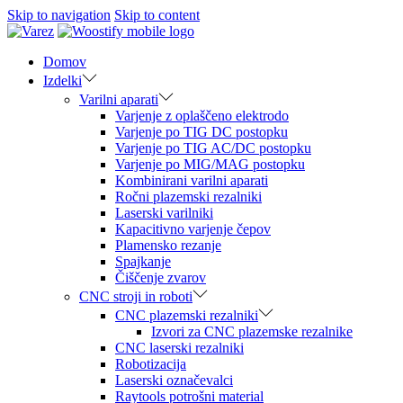
Skip to navigation
Skip to content
Domov
Izdelki
Varilni aparati
Varjenje z oplaščeno elektrodo
Varjenje po TIG DC postopku
Varjenje po TIG AC/DC postopku
Varjenje po MIG/MAG postopku
Kombinirani varilni aparati
Ročni plazemski rezalniki
Laserski varilniki
Kapacitivno varjenje čepov
Plamensko rezanje
Spajkanje
Čiščenje zvarov
CNC stroji in roboti
CNC plazemski rezalniki
Izvori za CNC plazemske rezalnike
CNC laserski rezalniki
Robotizacija
Laserski označevalci
Raytools potrošni material