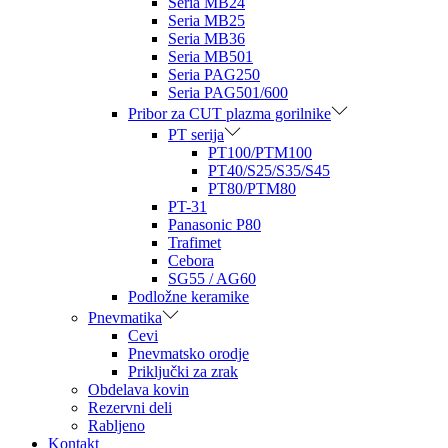
Seria MB24
Seria MB25
Seria MB36
Seria MB501
Seria PAG250
Seria PAG501/600
Pribor za CUT plazma gorilnike
PT serija
PT100/PTM100
PT40/S25/S35/S45
PT80/PTM80
PT-31
Panasonic P80
Trafimet
Cebora
SG55 / AG60
Podložne keramike
Pnevmatika
Cevi
Pnevmatsko orodje
Priključki za zrak
Obdelava kovin
Rezervni deli
Rabljeno
Kontakt