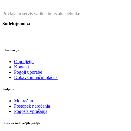
Prodaja in servis varilne in rezalne tehnike
Sodelujemo z:
Informacije
O podjetju
Kontakt
Pogoji uporabe
Dobava in način plačila
Podpora
Moj račun
Postopek naročanja
Pogosta vprašanja
Dostava tudi večjih pošiljk