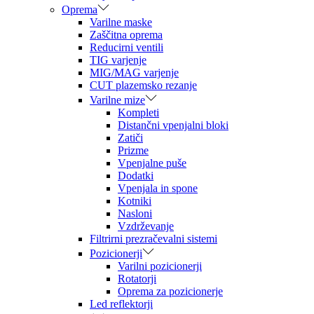
Oprema
Varilne maske
Zaščitna oprema
Reducirni ventili
TIG varjenje
MIG/MAG varjenje
CUT plazemsko rezanje
Varilne mize
Kompleti
Distančni vpenjalni bloki
Zatiči
Prizme
Vpenjalne puše
Dodatki
Vpenjala in spone
Kotniki
Nasloni
Vzdrževanje
Filtrirni prezračevalni sistemi
Pozicionerji
Varilni pozicionerji
Rotatorji
Oprema za pozicionerje
Led reflektorji