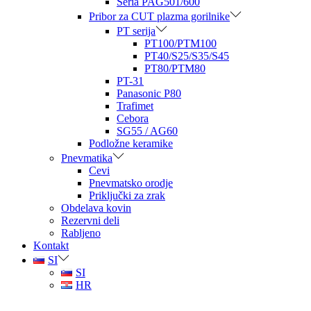
Seria PAG501/600
Pribor za CUT plazma gorilnike
PT serija
PT100/PTM100
PT40/S25/S35/S45
PT80/PTM80
PT-31
Panasonic P80
Trafimet
Cebora
SG55 / AG60
Podložne keramike
Pnevmatika
Cevi
Pnevmatsko orodje
Priključki za zrak
Obdelava kovin
Rezervni deli
Rabljeno
Kontakt
SI
SI
HR