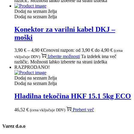
različic. Možnosti lahko izberete na strani izdelka
Dodaj na seznam želja
Dodaj na seznam želja
Konektor za varilni kabel DKJ –
moški
3,90
€
–
4,90
€
Cenovni razpon: od 3,90 € do 4,90 €
(cena
Izberite možnosti
Ta izdelek ima več
vključuje DDV)
različic. Možnosti lahko izberete na strani izdelka
RAZPRODANO!
Dodaj na seznam želja
Dodaj na seznam želja
Hladilna tekočina HKF 15.1 5kg ECO
46,52
€
Preberi več
(cena vključuje DDV)
Varez d.o.o