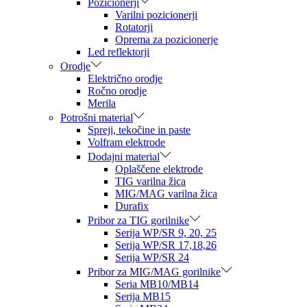
Pozicionerji
Varilni pozicionerji
Rotatorji
Oprema za pozicionerje
Led reflektorji
Orodje
Električno orodje
Ročno orodje
Merila
Potrošni material
Spreji, tekočine in paste
Volfram elektrode
Dodajni material
Oplaščene elektrode
TIG varilna žica
MIG/MAG varilna žica
Durafix
Pribor za TIG gorilnike
Serija WP/SR 9, 20, 25
Serija WP/SR 17,18,26
Serija WP/SR 24
Pribor za MIG/MAG gorilnike
Seria MB10/MB14
Serija MB15