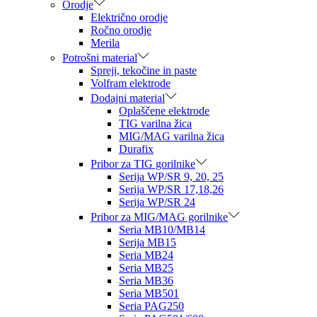
Orodje
Električno orodje
Ročno orodje
Merila
Potrošni material
Spreji, tekočine in paste
Volfram elektrode
Dodajni material
Oplaščene elektrode
TIG varilna žica
MIG/MAG varilna žica
Durafix
Pribor za TIG gorilnike
Serija WP/SR 9, 20, 25
Serija WP/SR 17,18,26
Serija WP/SR 24
Pribor za MIG/MAG gorilnike
Seria MB10/MB14
Serija MB15
Seria MB24
Seria MB25
Seria MB36
Seria MB501
Seria PAG250