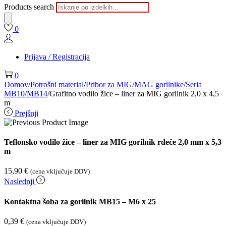
Products search
0
Prijava / Registracija
0
Domov
/
Potrošni material
/
Pribor za MIG/MAG gorilnike
/
Seria
MB10/MB14
/
Grafitno vodilo žice – liner za MIG gorilnik 2,0 x 4,5
m
Prejšnji
Teflonsko vodilo žice – liner za MIG gorilnik rdeče 2,0 mm x 5,3
m
15,90
€
(cena vključuje DDV)
Naslednji
Kontaktna šoba za gorilnik MB15 – M6 x 25
0,39
€
(cena vključuje DDV)