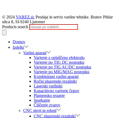
© 2024
VAREZ.si:
Prodaja in servis varilne tehnike. Bratov Pihlar
ulica 8, SI-9240 Ljutomer
Products search
Domov
Izdelki
Varilni aparati
Varjenje z oplaščeno elektrodo
Varjenje po TIG DC postopku
Varjenje po TIG AC/DC postopku
Varjenje po MIG/MAG postopku
Kombinirani varilni aparati
Ročni plazemski rezalniki
Laserski varilniki
Kapacitivno varjenje čepov
Plamensko rezanje
Spajkanje
Čiščenje zvarov
CNC stroji in roboti
CNC plazemski rezalniki