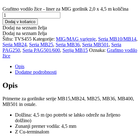
Grafitno vodilo žice - liner za MIG gorilnik 2,0 x 4,5 m količina
Dodaj v košarico
Dodaj na seznam želja
Dodaj na seznam želja
Šifra:
TVS455
Kategorije:
MIG/MAG varjenje
,
Seria MB10/MB14
,
Seria MB24
,
Seria MB25
,
Seria MB36
,
Seria MB501
,
Seria
PAG250
,
Seria PAG501/600
,
Serija MB15
Oznaka:
Grafitno vodilo
žice
Opis
Dodatne podrobnosti
Opis
Primerne za gorilnike serije MB15,MB24, MB25, MB36, MB400,
MB501 in ostale.
Dolžina: 4,5 m (po potrebi se lahko odreže na željeno
dolžino)
Zunanji premer vodila: 4,5 mm
Z Cu-terminalom