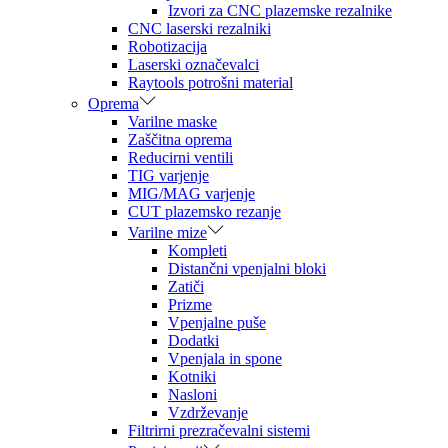
Izvori za CNC plazemske rezalnike
CNC laserski rezalniki
Robotizacija
Laserski označevalci
Raytools potrošni material
Oprema
Varilne maske
Zaščitna oprema
Reducirni ventili
TIG varjenje
MIG/MAG varjenje
CUT plazemsko rezanje
Varilne mize
Kompleti
Distančni vpenjalni bloki
Zatiči
Prizme
Vpenjalne puše
Dodatki
Vpenjala in spone
Kotniki
Nasloni
Vzdrževanje
Filtrirni prezračevalni sistemi