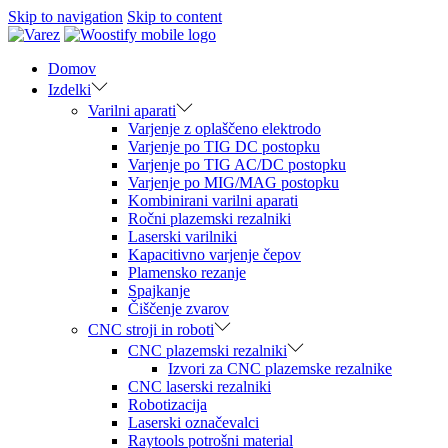
Skip to navigation
Skip to content
Domov
Izdelki
Varilni aparati
Varjenje z oplaščeno elektrodo
Varjenje po TIG DC postopku
Varjenje po TIG AC/DC postopku
Varjenje po MIG/MAG postopku
Kombinirani varilni aparati
Ročni plazemski rezalniki
Laserski varilniki
Kapacitivno varjenje čepov
Plamensko rezanje
Spajkanje
Čiščenje zvarov
CNC stroji in roboti
CNC plazemski rezalniki
Izvori za CNC plazemske rezalnike
CNC laserski rezalniki
Robotizacija
Laserski označevalci
Raytools potrošni material