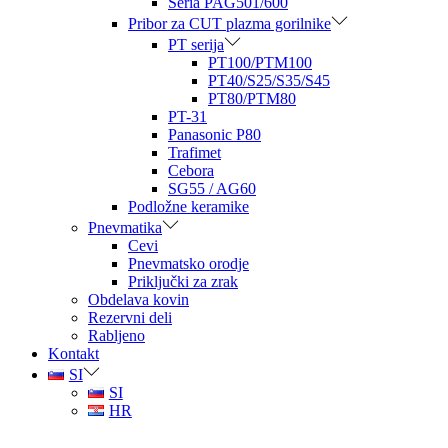
Seria PAG501/600
Pribor za CUT plazma gorilnike
PT serija
PT100/PTM100
PT40/S25/S35/S45
PT80/PTM80
PT-31
Panasonic P80
Trafimet
Cebora
SG55 / AG60
Podložne keramike
Pnevmatika
Cevi
Pnevmatsko orodje
Priključki za zrak
Obdelava kovin
Rezervni deli
Rabljeno
Kontakt
SI
SI
HR