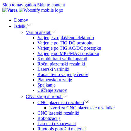
Skip to navigation
Skip to content
Domov
Izdelki
Varilni aparati
Varjenje z oplaščeno elektrodo
Varjenje po TIG DC postopku
Varjenje po TIG AC/DC postopku
Varjenje po MIG/MAG postopku
Kombinirani varilni aparati
Ročni plazemski rezalniki
Laserski varilniki
Kapacitivno varjenje čepov
Plamensko rezanje
Spajkanje
Čiščenje zvarov
CNC stroji in roboti
CNC plazemski rezalniki
Izvori za CNC plazemske rezalnike
CNC laserski rezalniki
Robotizacija
Laserski označevalci
Raytools potrošni material