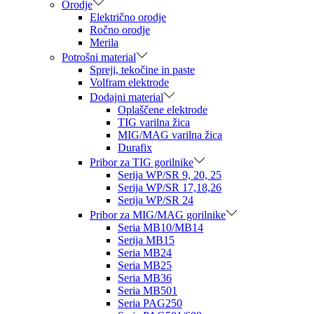
Orodje
Električno orodje
Ročno orodje
Merila
Potrošni material
Spreji, tekočine in paste
Volfram elektrode
Dodajni material
Oplaščene elektrode
TIG varilna žica
MIG/MAG varilna žica
Durafix
Pribor za TIG gorilnike
Serija WP/SR 9, 20, 25
Serija WP/SR 17,18,26
Serija WP/SR 24
Pribor za MIG/MAG gorilnike
Seria MB10/MB14
Serija MB15
Seria MB24
Seria MB25
Seria MB36
Seria MB501
Seria PAG250