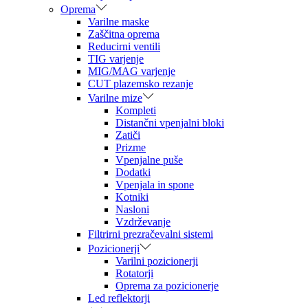
Oprema
Varilne maske
Zaščitna oprema
Reducirni ventili
TIG varjenje
MIG/MAG varjenje
CUT plazemsko rezanje
Varilne mize
Kompleti
Distančni vpenjalni bloki
Zatiči
Prizme
Vpenjalne puše
Dodatki
Vpenjala in spone
Kotniki
Nasloni
Vzdrževanje
Filtrirni prezračevalni sistemi
Pozicionerji
Varilni pozicionerji
Rotatorji
Oprema za pozicionerje
Led reflektorji