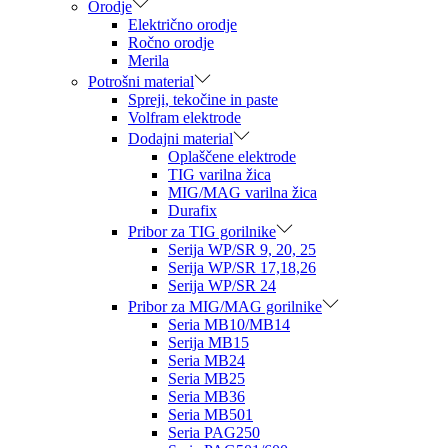
Orodje
Električno orodje
Ročno orodje
Merila
Potrošni material
Spreji, tekočine in paste
Volfram elektrode
Dodajni material
Oplaščene elektrode
TIG varilna žica
MIG/MAG varilna žica
Durafix
Pribor za TIG gorilnike
Serija WP/SR 9, 20, 25
Serija WP/SR 17,18,26
Serija WP/SR 24
Pribor za MIG/MAG gorilnike
Seria MB10/MB14
Serija MB15
Seria MB24
Seria MB25
Seria MB36
Seria MB501
Seria PAG250