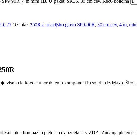
P9-90R, 4 m mini 1B, U-paket, SK35, 30 cm cev, Rec6 količina
20, 25
Oznake:
250R z rotacijsko glavo SP9-90R
,
30 cm cev
,
4 m
,
min
250R
je visoka kakovost uporabljenih komponent in solidna izdelava. Široka i
.
rofesionalna bombažna pletena cev, izdelana v ZDA. Zunanja pletenica vis