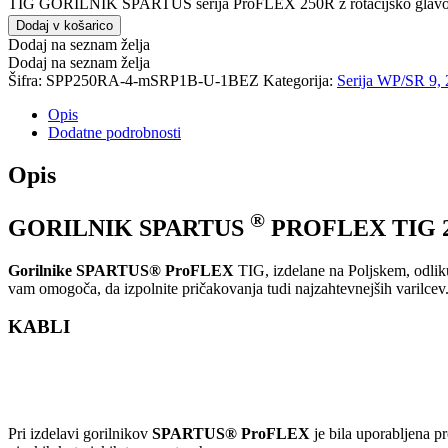
TIG GORILNIK SPARTUS serija ProFLEX 250R z rotacijsko glavo S
Dodaj v košarico
Dodaj na seznam želja
Dodaj na seznam želja
Šifra:
SPP250RA-4-mSRP1B-U-1BEZ
Kategorija:
Serija WP/SR 9, 
Opis
Dodatne podrobnosti
Opis
®
GORILNIK SPARTUS
PROFLEX TIG 
Gorilnike SPARTUS® ProFLEX
TIG, izdelane na Poljskem, odliku
vam omogoča, da izpolnite pričakovanja tudi najzahtevnejših varilcev
KABLI
Pri izdelavi gorilnikov
SPARTUS® ProFLEX
je bila uporabljena p