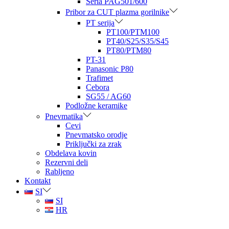
Seria PAG501/600
Pribor za CUT plazma gorilnike
PT serija
PT100/PTM100
PT40/S25/S35/S45
PT80/PTM80
PT-31
Panasonic P80
Trafimet
Cebora
SG55 / AG60
Podložne keramike
Pnevmatika
Cevi
Pnevmatsko orodje
Priključki za zrak
Obdelava kovin
Rezervni deli
Rabljeno
Kontakt
SI
SI
HR