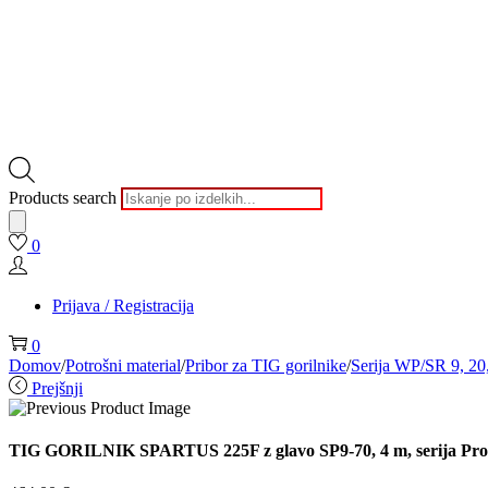
Products search
0
Prijava / Registracija
0
Domov
/
Potrošni material
/
Pribor za TIG gorilnike
/
Serija WP/SR 9, 20
Prejšnji
TIG GORILNIK SPARTUS 225F z glavo SP9-70, 4 m, serija ProF