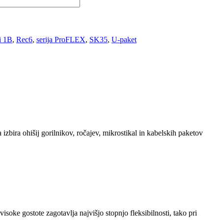
i 1B
,
Rec6
,
serija ProFLEX
,
SK35
,
U-paket
zbira ohišij gorilnikov, ročajev, mikrostikal in kabelskih paketov
oke gostote zagotavlja najvišjo stopnjo fleksibilnosti, tako pri