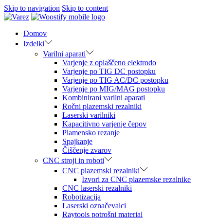
Skip to navigation
Skip to content
Domov
Izdelki
Varilni aparati
Varjenje z oplaščeno elektrodo
Varjenje po TIG DC postopku
Varjenje po TIG AC/DC postopku
Varjenje po MIG/MAG postopku
Kombinirani varilni aparati
Ročni plazemski rezalniki
Laserski varilniki
Kapacitivno varjenje čepov
Plamensko rezanje
Spajkanje
Čiščenje zvarov
CNC stroji in roboti
CNC plazemski rezalniki
Izvori za CNC plazemske rezalnike
CNC laserski rezalniki
Robotizacija
Laserski označevalci
Raytools potrošni material