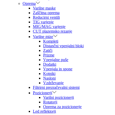
Oprema
Varilne maske
Zaščitna oprema
Reducirni ventili
TIG varjenje
MIG/MAG varjenje
CUT plazemsko rezanje
Varilne mize
Kompleti
Distančni vpenjalni bloki
Zatiči
Prizme
Vpenjalne puše
Dodatki
Vpenjala in spone
Kotniki
Nasloni
Vzdrževanje
Filtrirni prezračevalni sistemi
Pozicionerji
Varilni pozicionerji
Rotatorji
Oprema za pozicionerje
Led reflektorji