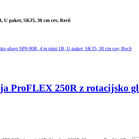
U paket, SK35, 30 cm cev, Rec6
ProFLEX 250R z rotacijsko gla