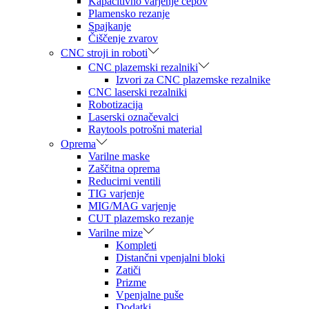
Kapacitivno varjenje čepov
Plamensko rezanje
Spajkanje
Čiščenje zvarov
CNC stroji in roboti
CNC plazemski rezalniki
Izvori za CNC plazemske rezalnike
CNC laserski rezalniki
Robotizacija
Laserski označevalci
Raytools potrošni material
Oprema
Varilne maske
Zaščitna oprema
Reducirni ventili
TIG varjenje
MIG/MAG varjenje
CUT plazemsko rezanje
Varilne mize
Kompleti
Distančni vpenjalni bloki
Zatiči
Prizme
Vpenjalne puše
Dodatki