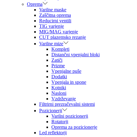
Oprema
Varilne maske
Zaščitna oprema
Reducirni ventili
TIG varjenje
MIG/MAG varjenje
CUT plazemsko rezanje
Varilne mize
Kompleti
Distančni vpenjalni bloki
Zatiči
Prizme
Vpenjalne puše
Dodatki
Vpenjala in spone
Kotniki
Nasloni
Vzdrževanje
Filtrirni prezračevalni sistemi
Pozicionerji
Varilni pozicionerji
Rotatorji
Oprema za pozicionerje
Led reflektorji