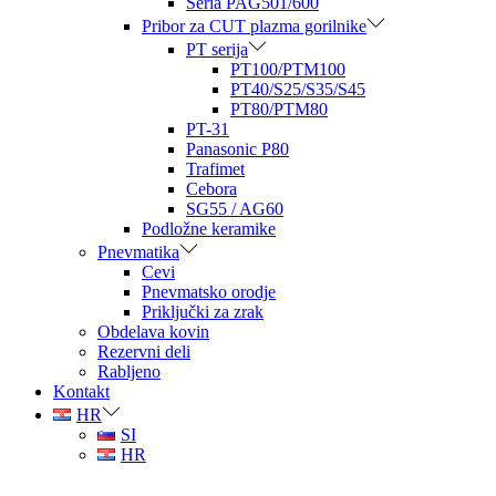
Seria PAG501/600
Pribor za CUT plazma gorilnike
PT serija
PT100/PTM100
PT40/S25/S35/S45
PT80/PTM80
PT-31
Panasonic P80
Trafimet
Cebora
SG55 / AG60
Podložne keramike
Pnevmatika
Cevi
Pnevmatsko orodje
Priključki za zrak
Obdelava kovin
Rezervni deli
Rabljeno
Kontakt
HR
SI
HR