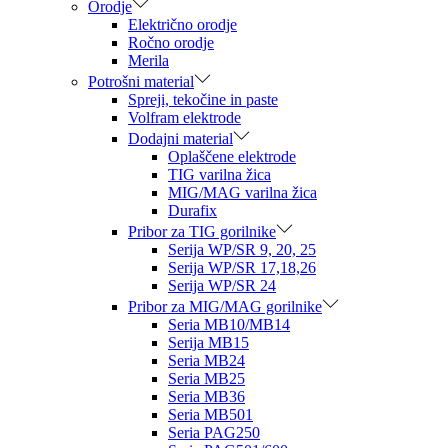
Orodje
Električno orodje
Ročno orodje
Merila
Potrošni material
Spreji, tekočine in paste
Volfram elektrode
Dodajni material
Oplaščene elektrode
TIG varilna žica
MIG/MAG varilna žica
Durafix
Pribor za TIG gorilnike
Serija WP/SR 9, 20, 25
Serija WP/SR 17,18,26
Serija WP/SR 24
Pribor za MIG/MAG gorilnike
Seria MB10/MB14
Serija MB15
Seria MB24
Seria MB25
Seria MB36
Seria MB501
Seria PAG250