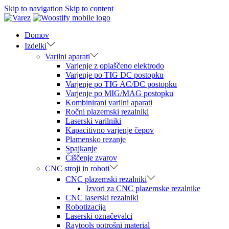
Skip to navigation
Skip to content
Domov
Izdelki
Varilni aparati
Varjenje z oplaščeno elektrodo
Varjenje po TIG DC postopku
Varjenje po TIG AC/DC postopku
Varjenje po MIG/MAG postopku
Kombinirani varilni aparati
Ročni plazemski rezalniki
Laserski varilniki
Kapacitivno varjenje čepov
Plamensko rezanje
Spajkanje
Čiščenje zvarov
CNC stroji in roboti
CNC plazemski rezalniki
Izvori za CNC plazemske rezalnike
CNC laserski rezalniki
Robotizacija
Laserski označevalci
Raytools potrošni material