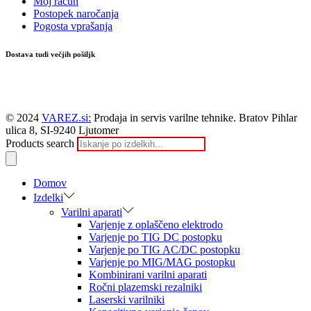
Moj račun
Postopek naročanja
Pogosta vprašanja
Dostava tudi večjih pošiljk
© 2024
VAREZ.si:
Prodaja in servis varilne tehnike. Bratov Pihlar
ulica 8, SI-9240 Ljutomer
Products search
Domov
Izdelki
Varilni aparati
Varjenje z oplaščeno elektrodo
Varjenje po TIG DC postopku
Varjenje po TIG AC/DC postopku
Varjenje po MIG/MAG postopku
Kombinirani varilni aparati
Ročni plazemski rezalniki
Laserski varilniki