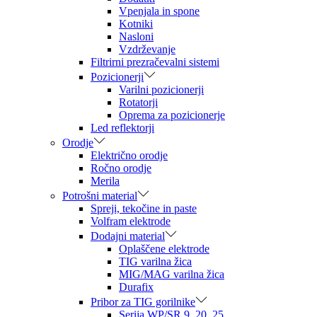
Vpenjala in spone
Kotniki
Nasloni
Vzdrževanje
Filtrirni prezračevalni sistemi
Pozicionerji
Varilni pozicionerji
Rotatorji
Oprema za pozicionerje
Led reflektorji
Orodje
Električno orodje
Ročno orodje
Merila
Potrošni material
Spreji, tekočine in paste
Volfram elektrode
Dodajni material
Oplaščene elektrode
TIG varilna žica
MIG/MAG varilna žica
Durafix
Pribor za TIG gorilnike
Serija WP/SR 9, 20, 25