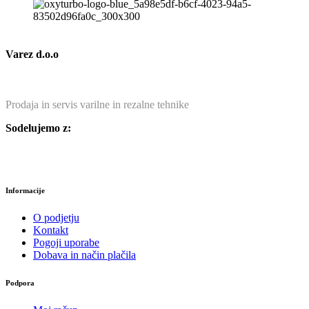
Varez d.o.o
Prodaja in servis varilne in rezalne tehnike
Sodelujemo z:
Informacije
O podjetju
Kontakt
Pogoji uporabe
Dobava in način plačila
Podpora