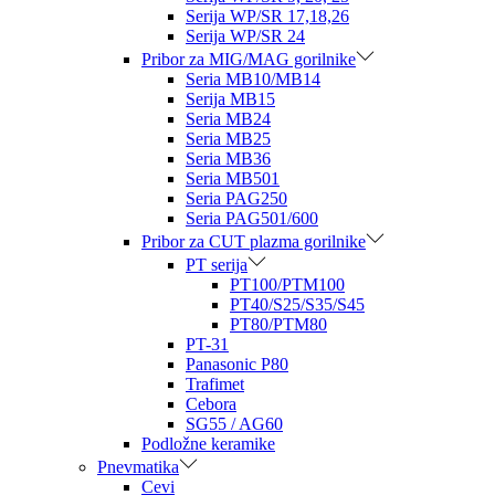
Serija WP/SR 17,18,26
Serija WP/SR 24
Pribor za MIG/MAG gorilnike
Seria MB10/MB14
Serija MB15
Seria MB24
Seria MB25
Seria MB36
Seria MB501
Seria PAG250
Seria PAG501/600
Pribor za CUT plazma gorilnike
PT serija
PT100/PTM100
PT40/S25/S35/S45
PT80/PTM80
PT-31
Panasonic P80
Trafimet
Cebora
SG55 / AG60
Podložne keramike
Pnevmatika
Cevi