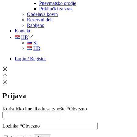
Pnevmatsko orodje
Priključki za zrak
Obdelava kovin
Rezervni deli
Rabljeno
Kontakt
HR
SI
HR
Login / Register
Prijava
Korisničko ime ili adresa e-pošte
*
Obvezno
Lozinka
*
Obvezno