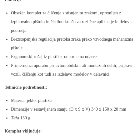
e
n
Obsežen komplet za čiščenje s stisnjenim zrakom, opremljen z
a
izpihovalno pištolo in čistilno krtačo za različne aplikacije in delovna
s
področja.
t
Brezstopenjska regulacija pretoka zraka preko vzvodnega mehanizma
i
pištole.
s
Ergonomski ročaj iz plastike, odporne na udarce.
n
Primerno za uporabo pri avtomobilskih ali montažnih delih, pripravi
j
vozil, čiščenju kot tudi za izdelavo modelov v delavnici.
e
Tehnične podrobnosti:
n
z
Material jeklo, plastika
r
Dimenzije v sestavljenem stanju (D x Š x V) 340 x 150 x 20 mm
a
Teža 130 g
k
Komplet vključuje:
a