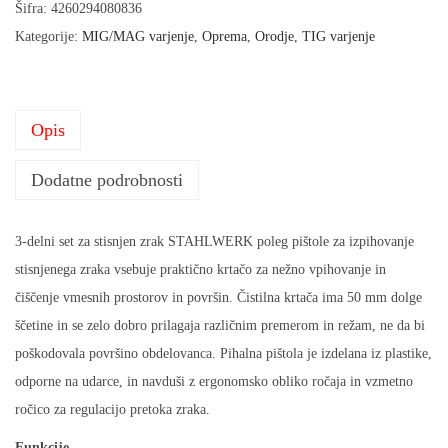
t
Šifra:
4260294080836
o
Kategorije:
MIG/MAG varjenje
,
Oprema
,
Orodje
,
TIG varjenje
l
a
z
Opis
a
i
Dodatne podrobnosti
z
p
3-delni set za stisnjen zrak STAHLWERK poleg pištole za izpihovanje
i
stisnjenega zraka vsebuje praktično krtačo za nežno vpihovanje in
h
čiščenje vmesnih prostorov in površin. Čistilna krtača ima 50 mm dolge
o
ščetine in se zelo dobro prilagaja različnim premerom in režam, ne da bi
v
poškodovala površino obdelovanca. Pihalna pištola je izdelana iz plastike,
a
odporne na udarce, in navduši z ergonomsko obliko ročaja in vzmetno
n
ročico za regulacijo pretoka zraka.
j
Funkcije