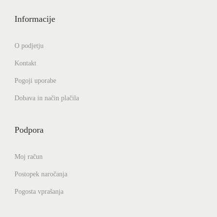
6
n
o
Informacije
€
s
t
O podjetju
i
Kontakt
l
Pogoji uporabe
a
h
Dobava in način plačila
k
o
Podpora
i
z
Moj račun
b
Postopek naročanja
e
Pogosta vprašanja
r
e