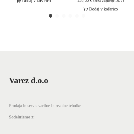
158,60
€
Dodaj v košarico
o
(cena vključuje DDV)
a
Dodaj v košarico
d
v
5
e
9
č
,
r
7
a
8
z
l
€
i
d
č
Varez d.o.o
o
i
2
c
2
.
Prodaja in servis varilne in rezalne tehnike
3
M
Sodelujemo z:
,
o
2
ž