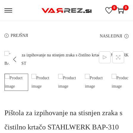
0
0
S
S
k
k
i
i
PREJŠNJI
NASLEDNJI
p
p
t
t
o
o
n
c
a
o
v
n
i
t
g
e
a
n
Pištola za izpihovanje na stisnjen zraka s
t
t
i
čistilno krtačo STAHLWERK BAP-310
o