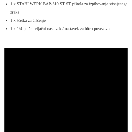
s
1 x STAHLWERK BAP-310 ST ST pištola za izpihovanje stisnjenega
č
zraka
i
1 x ščetka za čiščenje
s
1 x 1/4-palčni vijačni nastavek / nastavek za hitro povezavo
t
i
l
n
o
k
r
t
a
č
o
S