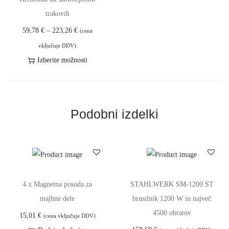
T
trakovih
k
C
o
59,78
€
–
223,26
€
(cena
e
l
vključuje DDV)
n
i
Izberite možnosti
o
č
T
v
i
a
n
n
i
Podobni izdelki
i
a
z
r
d
a
e
z
l
p
e
4 x Magnetna posoda za
STAHLWERK SM-1200 ST
o
k
majhne dele
brusilnik 1200 W in največ
n
i
4500 obratov
15,01
€
:
(cena vključuje DDV)
m