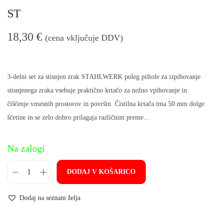
n
ST
18,30
€
(cena vključuje DDV)
3-delni set za stisnjen zrak STAHLWERK poleg pištole za izpihovanje
stisnjenega zraka vsebuje praktično krtačo za nežno vpihovanje in
čiščenje vmesnih prostorov in površin. Čistilna krtača ima 50 mm dolge
ščetine in se zelo dobro prilagaja različnim preme…
Na zalogi
DODAJ V KOŠARICO
P
i
Dodaj na seznam želja
š