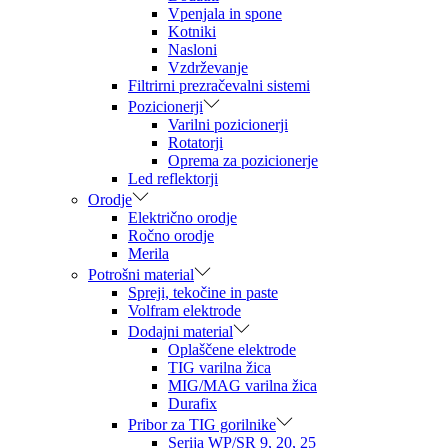
Vpenjala in spone
Kotniki
Nasloni
Vzdrževanje
Filtrirni prezračevalni sistemi
Pozicionerji
Varilni pozicionerji
Rotatorji
Oprema za pozicionerje
Led reflektorji
Orodje
Električno orodje
Ročno orodje
Merila
Potrošni material
Spreji, tekočine in paste
Volfram elektrode
Dodajni material
Oplaščene elektrode
TIG varilna žica
MIG/MAG varilna žica
Durafix
Pribor za TIG gorilnike
Serija WP/SR 9, 20, 25