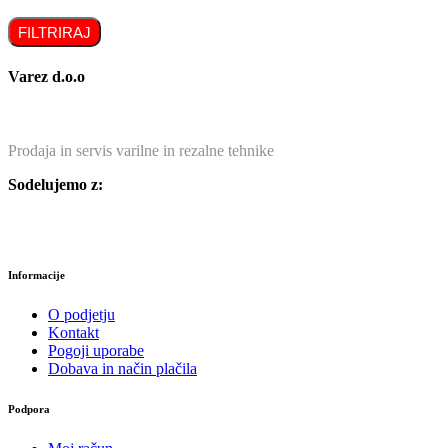
FILTRIRAJ
Varez d.o.o
Prodaja in servis varilne in rezalne tehnike
Sodelujemo z:
Informacije
O podjetju
Kontakt
Pogoji uporabe
Dobava in način plačila
Podpora