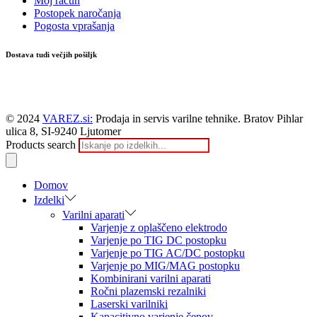
Moj račun
Postopek naročanja
Pogosta vprašanja
Dostava tudi večjih pošiljk
© 2024
VAREZ.si:
Prodaja in servis varilne tehnike. Bratov Pihlar
ulica 8, SI-9240 Ljutomer
Products search
Domov
Izdelki
Varilni aparati
Varjenje z oplaščeno elektrodo
Varjenje po TIG DC postopku
Varjenje po TIG AC/DC postopku
Varjenje po MIG/MAG postopku
Kombinirani varilni aparati
Ročni plazemski rezalniki
Laserski varilniki
Kapacitivno varjenje čepov