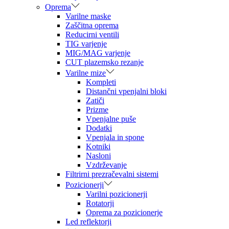
Oprema
Varilne maske
Zaščitna oprema
Reducirni ventili
TIG varjenje
MIG/MAG varjenje
CUT plazemsko rezanje
Varilne mize
Kompleti
Distančni vpenjalni bloki
Zatiči
Prizme
Vpenjalne puše
Dodatki
Vpenjala in spone
Kotniki
Nasloni
Vzdrževanje
Filtrirni prezračevalni sistemi
Pozicionerji
Varilni pozicionerji
Rotatorji
Oprema za pozicionerje
Led reflektorji