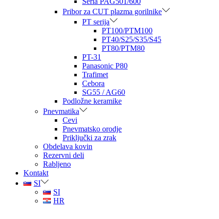
Seria PAG501/600
Pribor za CUT plazma gorilnike
PT serija
PT100/PTM100
PT40/S25/S35/S45
PT80/PTM80
PT-31
Panasonic P80
Trafimet
Cebora
SG55 / AG60
Podložne keramike
Pnevmatika
Cevi
Pnevmatsko orodje
Priključki za zrak
Obdelava kovin
Rezervni deli
Rabljeno
Kontakt
SI
SI
HR