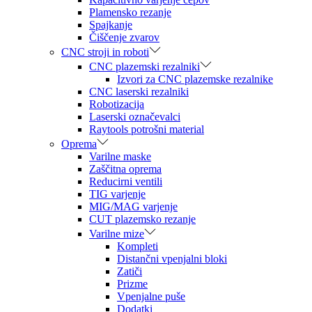
Plamensko rezanje
Spajkanje
Čiščenje zvarov
CNC stroji in roboti
CNC plazemski rezalniki
Izvori za CNC plazemske rezalnike
CNC laserski rezalniki
Robotizacija
Laserski označevalci
Raytools potrošni material
Oprema
Varilne maske
Zaščitna oprema
Reducirni ventili
TIG varjenje
MIG/MAG varjenje
CUT plazemsko rezanje
Varilne mize
Kompleti
Distančni vpenjalni bloki
Zatiči
Prizme
Vpenjalne puše
Dodatki