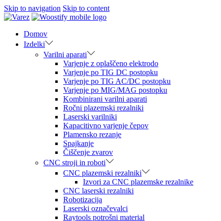
Skip to navigation
Skip to content
Domov
Izdelki
Varilni aparati
Varjenje z oplaščeno elektrodo
Varjenje po TIG DC postopku
Varjenje po TIG AC/DC postopku
Varjenje po MIG/MAG postopku
Kombinirani varilni aparati
Ročni plazemski rezalniki
Laserski varilniki
Kapacitivno varjenje čepov
Plamensko rezanje
Spajkanje
Čiščenje zvarov
CNC stroji in roboti
CNC plazemski rezalniki
Izvori za CNC plazemske rezalnike
CNC laserski rezalniki
Robotizacija
Laserski označevalci
Raytools potrošni material