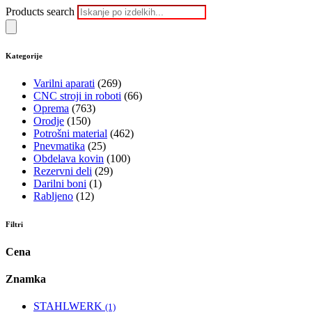
Products search
Kategorije
Varilni aparati
(269)
CNC stroji in roboti
(66)
Oprema
(763)
Orodje
(150)
Potrošni material
(462)
Pnevmatika
(25)
Obdelava kovin
(100)
Rezervni deli
(29)
Darilni boni
(1)
Rabljeno
(12)
Filtri
Cena
Znamka
STAHLWERK
(1)