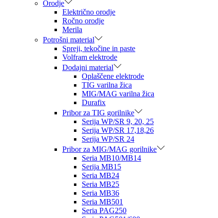
Orodje
Električno orodje
Ročno orodje
Merila
Potrošni material
Spreji, tekočine in paste
Volfram elektrode
Dodajni material
Oplaščene elektrode
TIG varilna žica
MIG/MAG varilna žica
Durafix
Pribor za TIG gorilnike
Serija WP/SR 9, 20, 25
Serija WP/SR 17,18,26
Serija WP/SR 24
Pribor za MIG/MAG gorilnike
Seria MB10/MB14
Serija MB15
Seria MB24
Seria MB25
Seria MB36
Seria MB501
Seria PAG250