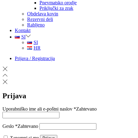
Pnevmatsko orodje
Priključki za zrak
Obdelava kovin
Rezervni deli
Rabljeno
Kontakt
SI
SI
HR
Prijava / Registracija
Prijava
Uporabniško ime ali e-poštni naslov
*
Zahtevano
Geslo
*
Zahtevano
Zapomni si me