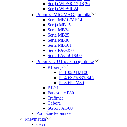
Serija WP/SR 17,18,26
Serija WP/SR 24
Pribor za MIG/MAG gorilnike
Seria MB10/MB14
Serija MB15
Seria MB24
Seria MB25
Seria MB36
Seria MB501
Seria PAG250
Seria PAG501/600
Pribor za CUT plazma gorilnike
PT serija
PT100/PTM100
PT40/S25/S35/S45
PT80/PTM80
PT-31
Panasonic P80
Trafimet
Cebora
SG55 / AG60
Podložne keramike
Pnevmatika
Cevi