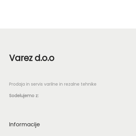
i
n
z
d
e
l
e
k
Varez d.o.o
i
m
a
Prodaja in servis varilne in rezalne tehnike
v
Sodelujemo z:
e
č
r
a
Informacije
z