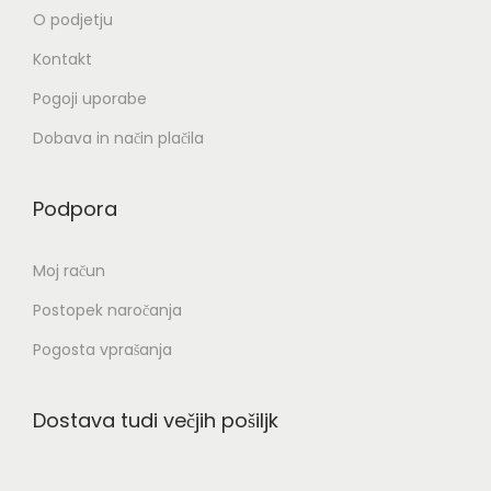
l
O podjetju
i
Kontakt
č
Pogoji uporabe
i
c
Dobava in način plačila
.
M
Podpora
o
ž
Moj račun
n
Postopek naročanja
o
s
Pogosta vprašanja
t
i
Dostava tudi večjih pošiljk
l
a