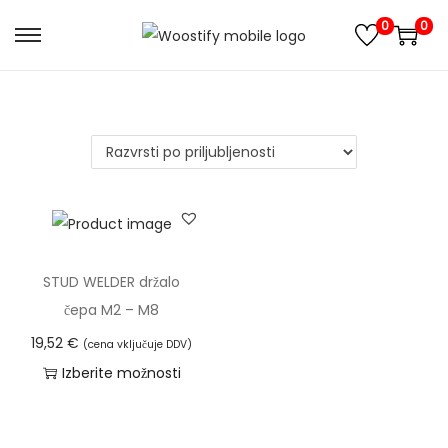
0
0
S
S
k
k
i
i
p
p
t
t
o
o
n
c
a
o
v
n
STUD WELDER držalo
i
t
čepa M2 – M8
g
e
19,52
€
(cena vključuje DDV)
a
n
Izberite možnosti
t
t
T
i
a
o