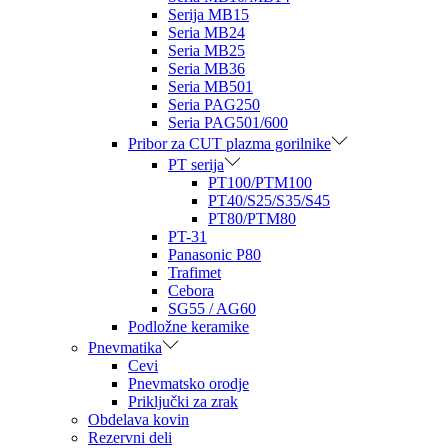
Serija MB15
Seria MB24
Seria MB25
Seria MB36
Seria MB501
Seria PAG250
Seria PAG501/600
Pribor za CUT plazma gorilnike
PT serija
PT100/PTM100
PT40/S25/S35/S45
PT80/PTM80
PT-31
Panasonic P80
Trafimet
Cebora
SG55 / AG60
Podložne keramike
Pnevmatika
Cevi
Pnevmatsko orodje
Priključki za zrak
Obdelava kovin
Rezervni deli