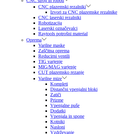
CNC stroji in roboti
CNC plazemski rezalniki
Izvori za CNC plazemske rezalnike
CNC laserski rezalniki
Robotizacija
Laserski označevalci
Raytools potrošni material
Oprema
Varilne maske
Zaščitna oprema
Reducirni ventili
TIG varjenje
MIG/MAG varjenje
CUT plazemsko rezanje
Varilne mize
Kompleti
Distančni vpenjalni bloki
Zatiči
Prizme
Vpenjalne puše
Dodatki
Vpenjala in spone
Kotniki
Nasloni
Vzdrževanje