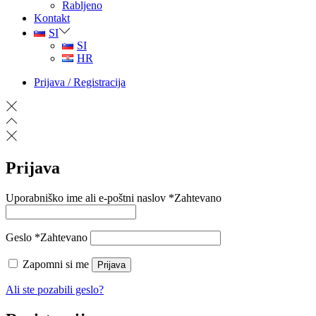
Rabljeno
Kontakt
SI
SI
HR
Prijava / Registracija
Prijava
Uporabniško ime ali e-poštni naslov
*
Zahtevano
Geslo
*
Zahtevano
Zapomni si me
Prijava
Ali ste pozabili geslo?