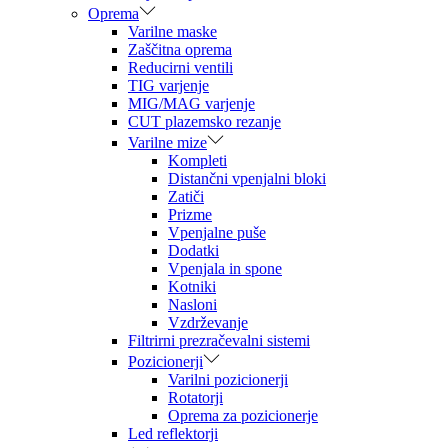
Oprema
Varilne maske
Zaščitna oprema
Reducirni ventili
TIG varjenje
MIG/MAG varjenje
CUT plazemsko rezanje
Varilne mize
Kompleti
Distančni vpenjalni bloki
Zatiči
Prizme
Vpenjalne puše
Dodatki
Vpenjala in spone
Kotniki
Nasloni
Vzdrževanje
Filtrirni prezračevalni sistemi
Pozicionerji
Varilni pozicionerji
Rotatorji
Oprema za pozicionerje
Led reflektorji