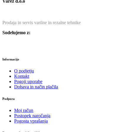
Varez d.o.o
Prodaja in servis varilne in rezalne tehnike
Sodelujemo z:
Informacije
O podjetju
Kontakt
Pogoji uporabe
Dobava in način plačila
Podpora
Moj račun
Postopek naročanja
Pogosta vprašanja