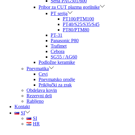
Seria PAG501/600
Pribor za CUT plazma gorilnike
PT serija
PT100/PTM100
PT40/S25/S35/S45
PT80/PTM80
PT-31
Panasonic P80
Trafimet
Cebora
SG55 / AG60
Podložne keramike
Pnevmatika
Cevi
Pnevmatsko orodje
Priključki za zrak
Obdelava kovin
Rezervni deli
Rabljeno
Kontakt
SI
SI
HR