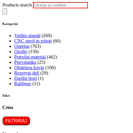
Products search
Kategorije
Varilni aparati
(269)
CNC stroji in roboti
(66)
Oprema
(763)
Orodje
(150)
Potrošni material
(462)
Pnevmatika
(25)
Obdelava kovin
(100)
Rezervni deli
(29)
Darilni boni
(1)
Rabljeno
(12)
Filtri
Cena
FILTRIRAJ