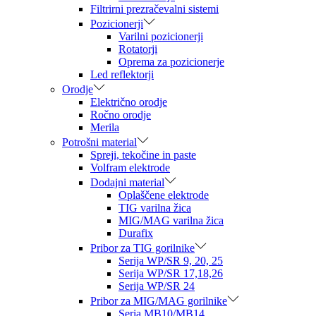
Filtrirni prezračevalni sistemi
Pozicionerji
Varilni pozicionerji
Rotatorji
Oprema za pozicionerje
Led reflektorji
Orodje
Električno orodje
Ročno orodje
Merila
Potrošni material
Spreji, tekočine in paste
Volfram elektrode
Dodajni material
Oplaščene elektrode
TIG varilna žica
MIG/MAG varilna žica
Durafix
Pribor za TIG gorilnike
Serija WP/SR 9, 20, 25
Serija WP/SR 17,18,26
Serija WP/SR 24
Pribor za MIG/MAG gorilnike
Seria MB10/MB14