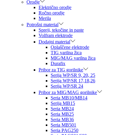
Orodje
Električno orodje
Ročno orodje
Merila
Potrošni material
Spreji, tekočine in paste
Volfram elektrode
Dodajni material
Oplaščene elektrode
TIG varilna žica
MIG/MAG varilna žica
Durafix
Pribor za TIG gorilnike
Serija WP/SR 9, 20, 25
Serija WP/SR 17,18,26
Serija WP/SR 24
Pribor za MIG/MAG gorilnike
Seria MB10/MB14
Serija MB15
Seria MB24
Seria MB25
Seria MB36
Seria MB501
Seria PAG250