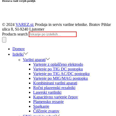
Dostava tudi večjih pošiljk
© 2024
VAREZ.si:
Prodaja in servis varilne tehnike. Bratov Pihlar
ulica 8, SI-9240 Ljutomer
Products search
Domov
Izdelki
Varilni aparati
Varjenje z oplaščeno elektrodo
Varjenje po TIG DC postopku
Varjenje po TIG AC/DC postopku
Varjenje po MIG/MAG postopku
Kombinirani varilni aparati
Ročni plazemski rezalniki
Laserski varilniki
Kapacitivno varjenje čepov
Plamensko rezanje
Spajkanje
Čiščenje zvarov