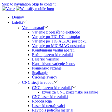
Skip to navigation
Skip to content
Domov
Izdelki
Varilni aparati
Varjenje z oplaščeno elektrodo
Varjenje po TIG DC postopku
Varjenje po TIG AC/DC postopku
Varjenje po MIG/MAG postopku
Kombinirani varilni aparati
Ročni plazemski rezalniki
Laserski varilniki
Kapacitivno varjenje čepov
Plamensko rezanje
Spajkanje
Čiščenje zvarov
CNC stroji in roboti
CNC plazemski rezalniki
Izvori za CNC plazemske rezalnike
CNC laserski rezalniki
Robotizacija
Laserski označevalci
Raytools potrošni material