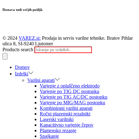
Dostava tudi večjih pošiljk
© 2024
VAREZ.si:
Prodaja in servis varilne tehnike. Bratov Pihlar
ulica 8, SI-9240 Ljutomer
Products search
Domov
Izdelki
Varilni aparati
Varjenje z oplaščeno elektrodo
Varjenje po TIG DC postopku
Varjenje po TIG AC/DC postopku
Varjenje po MIG/MAG postopku
Kombinirani varilni aparati
Ročni plazemski rezalniki
Laserski varilniki
Kapacitivno varjenje čepov
Plamensko rezanje
Spajkanje