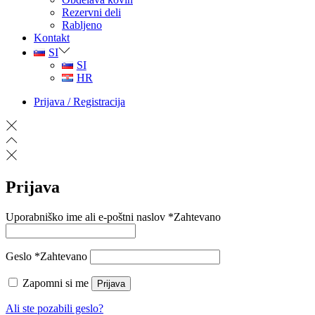
Rezervni deli
Rabljeno
Kontakt
SI
SI
HR
Prijava / Registracija
Prijava
Uporabniško ime ali e-poštni naslov
*
Zahtevano
Geslo
*
Zahtevano
Zapomni si me
Prijava
Ali ste pozabili geslo?