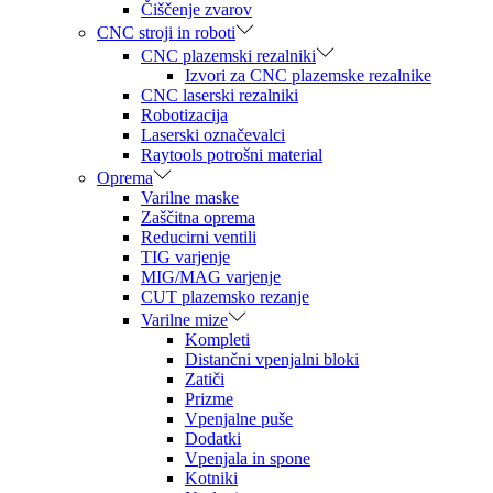
Čiščenje zvarov
CNC stroji in roboti
CNC plazemski rezalniki
Izvori za CNC plazemske rezalnike
CNC laserski rezalniki
Robotizacija
Laserski označevalci
Raytools potrošni material
Oprema
Varilne maske
Zaščitna oprema
Reducirni ventili
TIG varjenje
MIG/MAG varjenje
CUT plazemsko rezanje
Varilne mize
Kompleti
Distančni vpenjalni bloki
Zatiči
Prizme
Vpenjalne puše
Dodatki
Vpenjala in spone
Kotniki