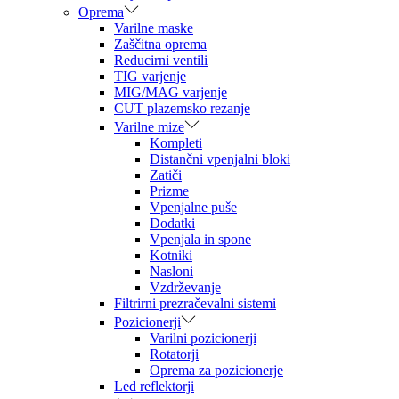
Oprema
Varilne maske
Zaščitna oprema
Reducirni ventili
TIG varjenje
MIG/MAG varjenje
CUT plazemsko rezanje
Varilne mize
Kompleti
Distančni vpenjalni bloki
Zatiči
Prizme
Vpenjalne puše
Dodatki
Vpenjala in spone
Kotniki
Nasloni
Vzdrževanje
Filtrirni prezračevalni sistemi
Pozicionerji
Varilni pozicionerji
Rotatorji
Oprema za pozicionerje
Led reflektorji