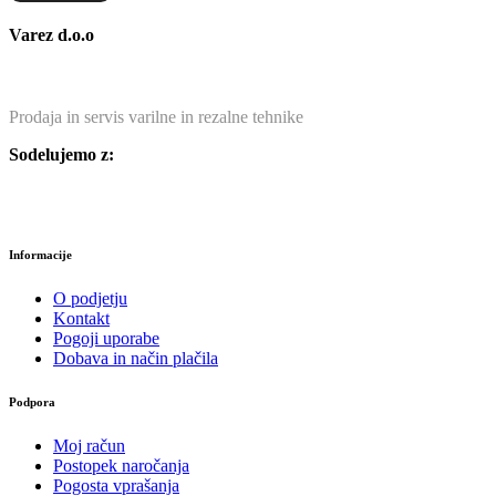
Varez d.o.o
Prodaja in servis varilne in rezalne tehnike
Sodelujemo z:
Informacije
O podjetju
Kontakt
Pogoji uporabe
Dobava in način plačila
Podpora
Moj račun
Postopek naročanja
Pogosta vprašanja