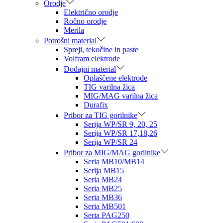
Orodje
Električno orodje
Ročno orodje
Merila
Potrošni material
Spreji, tekočine in paste
Volfram elektrode
Dodajni material
Oplaščene elektrode
TIG varilna žica
MIG/MAG varilna žica
Durafix
Pribor za TIG gorilnike
Serija WP/SR 9, 20, 25
Serija WP/SR 17,18,26
Serija WP/SR 24
Pribor za MIG/MAG gorilnike
Seria MB10/MB14
Serija MB15
Seria MB24
Seria MB25
Seria MB36
Seria MB501
Seria PAG250