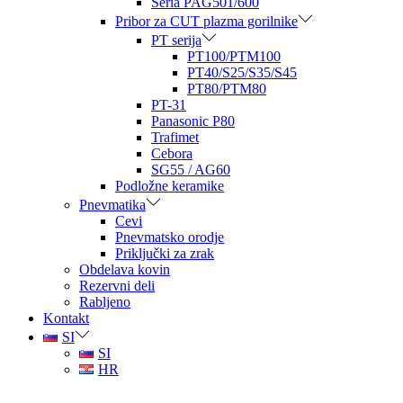
Seria PAG501/600
Pribor za CUT plazma gorilnike
PT serija
PT100/PTM100
PT40/S25/S35/S45
PT80/PTM80
PT-31
Panasonic P80
Trafimet
Cebora
SG55 / AG60
Podložne keramike
Pnevmatika
Cevi
Pnevmatsko orodje
Priključki za zrak
Obdelava kovin
Rezervni deli
Rabljeno
Kontakt
SI
SI
HR