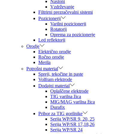
Nasloni
Vzdrževanje
Filtrirni prezračevalni sistemi
Pozicionerji
Varilni pozicionerji
Rotatorji
Oprema za pozicionerje
Led reflektorji
Orodje
Električno orodje
Ročno orodje
Merila
Potrošni material
Spreji, tekočine in paste
Volfram elektrode
Dodajni material
Oplaščene elektrode
TIG varilna žica
MIG/MAG varilna žica
Durafix
Pribor za TIG gorilnike
Serija WP/SR 9, 20, 25
Serija WP/SR 17,18,26
Serija WP/SR 24