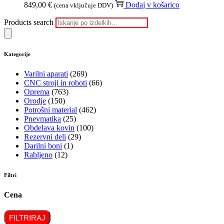
849,00
€
Dodaj v košarico
(cena vključuje DDV)
Products search
Kategorije
Varilni aparati
(269)
CNC stroji in roboti
(66)
Oprema
(763)
Orodje
(150)
Potrošni material
(462)
Pnevmatika
(25)
Obdelava kovin
(100)
Rezervni deli
(29)
Darilni boni
(1)
Rabljeno
(12)
Filtri
Cena
FILTRIRAJ