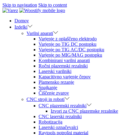
Skip to navigation
Skip to content
Domov
Izdelki
Varilni aparati
Varjenje z oplaščeno elektrodo
Varjenje po TIG DC postopku
Varjenje po TIG AC/DC postopku
Varjenje po MIG/MAG postopku
Kombinirani varilni aparati
Ročni plazemski rezalniki
Laserski varilniki
Kapacitivno varjenje čepov
Plamensko rezanje
Spajkanje
Čiščenje zvarov
CNC stroji in roboti
CNC plazemski rezalniki
Izvori za CNC plazemske rezalnike
CNC laserski rezalniki
Robotizacija
Laserski označevalci
Raytools potrošni material