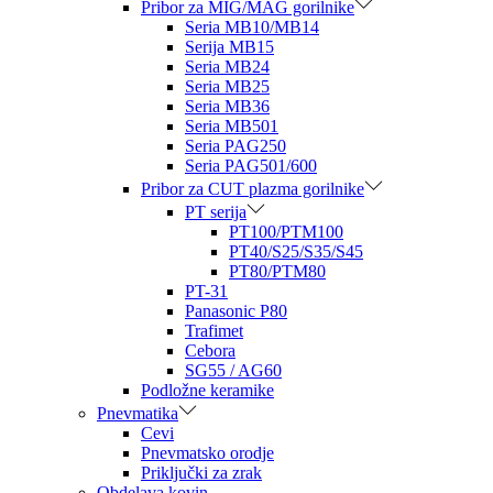
Pribor za MIG/MAG gorilnike
Seria MB10/MB14
Serija MB15
Seria MB24
Seria MB25
Seria MB36
Seria MB501
Seria PAG250
Seria PAG501/600
Pribor za CUT plazma gorilnike
PT serija
PT100/PTM100
PT40/S25/S35/S45
PT80/PTM80
PT-31
Panasonic P80
Trafimet
Cebora
SG55 / AG60
Podložne keramike
Pnevmatika
Cevi
Pnevmatsko orodje
Priključki za zrak
Obdelava kovin