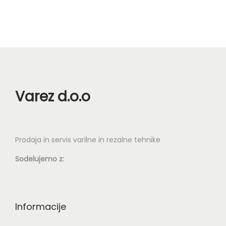
n
Varez d.o.o
Prodaja in servis varilne in rezalne tehnike
Sodelujemo z:
Informacije