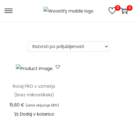
0
0
S
S
k
k
i
i
p
p
t
t
o
o
n
c
a
o
v
n
Ročaj PRO z vzmetjo
i
t
(brez mikrostikala)
g
e
15,60
€
(cena vključuje DDV)
a
n
Dodaj v košarico
t
t
i
o