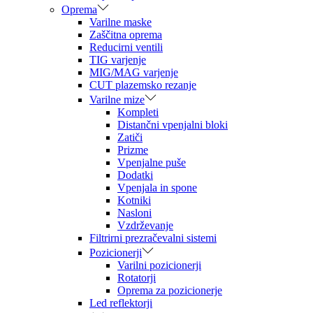
Oprema
Varilne maske
Zaščitna oprema
Reducirni ventili
TIG varjenje
MIG/MAG varjenje
CUT plazemsko rezanje
Varilne mize
Kompleti
Distančni vpenjalni bloki
Zatiči
Prizme
Vpenjalne puše
Dodatki
Vpenjala in spone
Kotniki
Nasloni
Vzdrževanje
Filtrirni prezračevalni sistemi
Pozicionerji
Varilni pozicionerji
Rotatorji
Oprema za pozicionerje
Led reflektorji