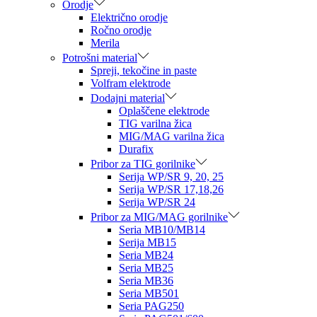
Orodje
Električno orodje
Ročno orodje
Merila
Potrošni material
Spreji, tekočine in paste
Volfram elektrode
Dodajni material
Oplaščene elektrode
TIG varilna žica
MIG/MAG varilna žica
Durafix
Pribor za TIG gorilnike
Serija WP/SR 9, 20, 25
Serija WP/SR 17,18,26
Serija WP/SR 24
Pribor za MIG/MAG gorilnike
Seria MB10/MB14
Serija MB15
Seria MB24
Seria MB25
Seria MB36
Seria MB501
Seria PAG250