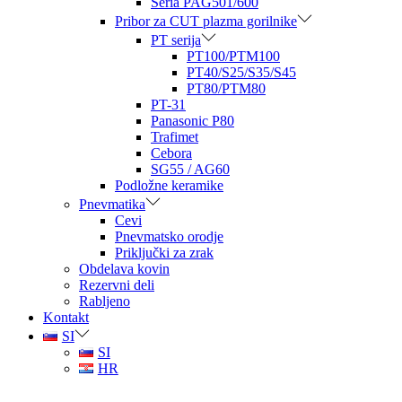
Seria PAG501/600
Pribor za CUT plazma gorilnike
PT serija
PT100/PTM100
PT40/S25/S35/S45
PT80/PTM80
PT-31
Panasonic P80
Trafimet
Cebora
SG55 / AG60
Podložne keramike
Pnevmatika
Cevi
Pnevmatsko orodje
Priključki za zrak
Obdelava kovin
Rezervni deli
Rabljeno
Kontakt
SI
SI
HR