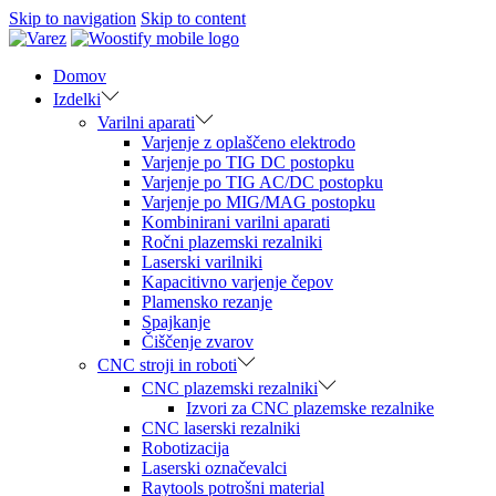
Skip to navigation
Skip to content
Domov
Izdelki
Varilni aparati
Varjenje z oplaščeno elektrodo
Varjenje po TIG DC postopku
Varjenje po TIG AC/DC postopku
Varjenje po MIG/MAG postopku
Kombinirani varilni aparati
Ročni plazemski rezalniki
Laserski varilniki
Kapacitivno varjenje čepov
Plamensko rezanje
Spajkanje
Čiščenje zvarov
CNC stroji in roboti
CNC plazemski rezalniki
Izvori za CNC plazemske rezalnike
CNC laserski rezalniki
Robotizacija
Laserski označevalci
Raytools potrošni material