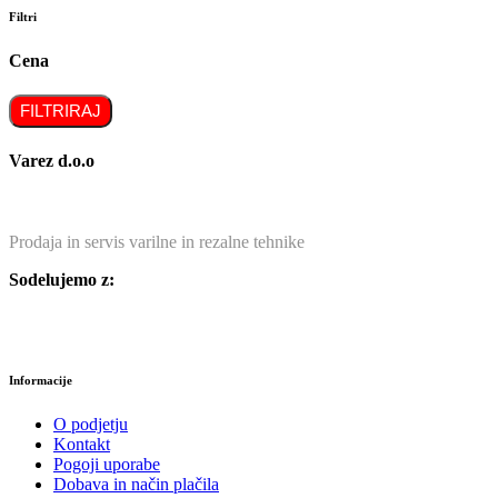
Filtri
Cena
FILTRIRAJ
Varez d.o.o
Prodaja in servis varilne in rezalne tehnike
Sodelujemo z:
Informacije
O podjetju
Kontakt
Pogoji uporabe
Dobava in način plačila