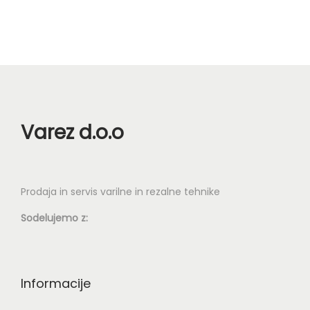
n
Varez d.o.o
Prodaja in servis varilne in rezalne tehnike
Sodelujemo z:
Informacije