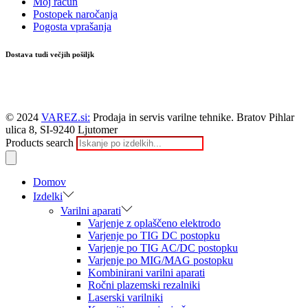
Moj račun
Postopek naročanja
Pogosta vprašanja
Dostava tudi večjih pošiljk
© 2024
VAREZ.si:
Prodaja in servis varilne tehnike. Bratov Pihlar
ulica 8, SI-9240 Ljutomer
Products search
Domov
Izdelki
Varilni aparati
Varjenje z oplaščeno elektrodo
Varjenje po TIG DC postopku
Varjenje po TIG AC/DC postopku
Varjenje po MIG/MAG postopku
Kombinirani varilni aparati
Ročni plazemski rezalniki
Laserski varilniki