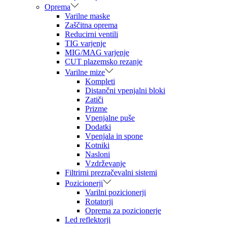
Oprema
Varilne maske
Zaščitna oprema
Reducirni ventili
TIG varjenje
MIG/MAG varjenje
CUT plazemsko rezanje
Varilne mize
Kompleti
Distančni vpenjalni bloki
Zatiči
Prizme
Vpenjalne puše
Dodatki
Vpenjala in spone
Kotniki
Nasloni
Vzdrževanje
Filtrirni prezračevalni sistemi
Pozicionerji
Varilni pozicionerji
Rotatorji
Oprema za pozicionerje
Led reflektorji