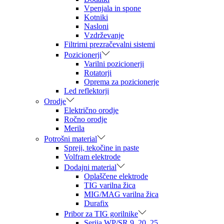
Vpenjala in spone
Kotniki
Nasloni
Vzdrževanje
Filtrirni prezračevalni sistemi
Pozicionerji
Varilni pozicionerji
Rotatorji
Oprema za pozicionerje
Led reflektorji
Orodje
Električno orodje
Ročno orodje
Merila
Potrošni material
Spreji, tekočine in paste
Volfram elektrode
Dodajni material
Oplaščene elektrode
TIG varilna žica
MIG/MAG varilna žica
Durafix
Pribor za TIG gorilnike
Serija WP/SR 9, 20, 25