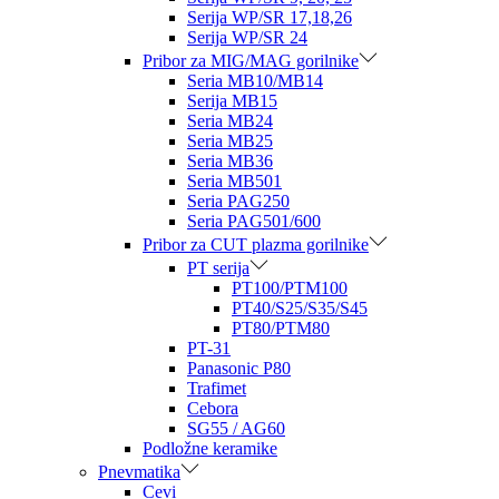
Serija WP/SR 17,18,26
Serija WP/SR 24
Pribor za MIG/MAG gorilnike
Seria MB10/MB14
Serija MB15
Seria MB24
Seria MB25
Seria MB36
Seria MB501
Seria PAG250
Seria PAG501/600
Pribor za CUT plazma gorilnike
PT serija
PT100/PTM100
PT40/S25/S35/S45
PT80/PTM80
PT-31
Panasonic P80
Trafimet
Cebora
SG55 / AG60
Podložne keramike
Pnevmatika
Cevi