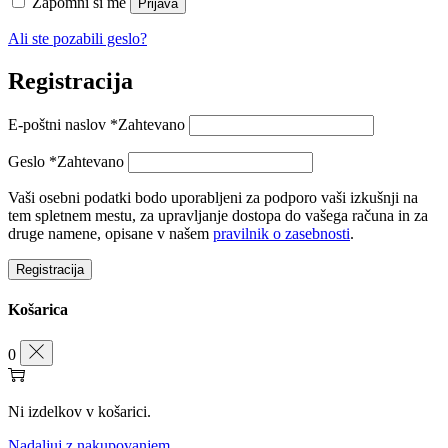
Zapomni si me
Prijava
Ali ste pozabili geslo?
Registracija
E-poštni naslov
*
Zahtevano
Geslo
*
Zahtevano
Vaši osebni podatki bodo uporabljeni za podporo vaši izkušnji na
tem spletnem mestu, za upravljanje dostopa do vašega računa in za
druge namene, opisane v našem
pravilnik o zasebnosti
.
Registracija
Košarica
0
Ni izdelkov v košarici.
Nadaljuj z nakupovanjem