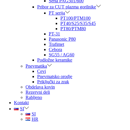
Seria PAG501/600
Pribor za CUT plazma gorilnike
PT serija
PT100/PTM100
PT40/S25/S35/S45
PT80/PTM80
PT-31
Panasonic P80
Trafimet
Cebora
SG55 / AG60
Podložne keramike
Pnevmatika
Cevi
Pnevmatsko orodje
Priključki za zrak
Obdelava kovin
Rezervni deli
Rabljeno
Kontakt
SI
SI
HR