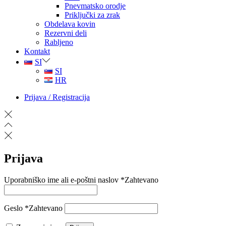
Pnevmatsko orodje
Priključki za zrak
Obdelava kovin
Rezervni deli
Rabljeno
Kontakt
SI
SI
HR
Prijava / Registracija
Prijava
Uporabniško ime ali e-poštni naslov
*
Zahtevano
Geslo
*
Zahtevano