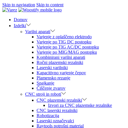
Skip to navigation
Skip to content
Domov
Izdelki
Varilni aparati
Varjenje z oplaščeno elektrodo
Varjenje po TIG DC postopku
Varjenje po TIG AC/DC postopku
Varjenje po MIG/MAG postopku
Kombinirani varilni aparati
Ročni plazemski rezalniki
Laserski varilniki
Kapacitivno varjenje čepov
Plamensko rezanje
Spajkanje
Čiščenje zvarov
CNC stroji in roboti
CNC plazemski rezalniki
Izvori za CNC plazemske rezalnike
CNC laserski rezalniki
Robotizacija
Laserski označevalci
Raytools potrošni material