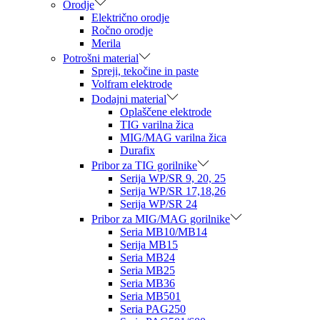
Orodje
Električno orodje
Ročno orodje
Merila
Potrošni material
Spreji, tekočine in paste
Volfram elektrode
Dodajni material
Oplaščene elektrode
TIG varilna žica
MIG/MAG varilna žica
Durafix
Pribor za TIG gorilnike
Serija WP/SR 9, 20, 25
Serija WP/SR 17,18,26
Serija WP/SR 24
Pribor za MIG/MAG gorilnike
Seria MB10/MB14
Serija MB15
Seria MB24
Seria MB25
Seria MB36
Seria MB501
Seria PAG250