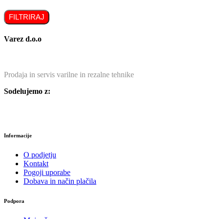
FILTRIRAJ
Varez d.o.o
Prodaja in servis varilne in rezalne tehnike
Sodelujemo z:
Informacije
O podjetju
Kontakt
Pogoji uporabe
Dobava in način plačila
Podpora