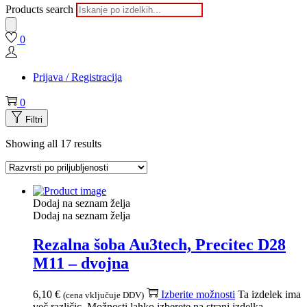
Products search
0
Prijava / Registracija
0
Filtri
Showing all 17 results
Dodaj na seznam želja
Dodaj na seznam želja
Rezalna šoba Au3tech, Precitec D28
M11 – dvojna
6,10
€
Izberite možnosti
Ta izdelek ima
(cena vključuje DDV)
več različic. Možnosti lahko izberete na strani izdelka