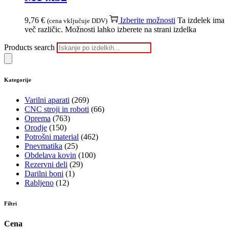
9,76
€
Izberite možnosti
Ta izdelek ima
(cena vključuje DDV)
več različic. Možnosti lahko izberete na strani izdelka
Products search
Kategorije
Varilni aparati
(269)
CNC stroji in roboti
(66)
Oprema
(763)
Orodje
(150)
Potrošni material
(462)
Pnevmatika
(25)
Obdelava kovin
(100)
Rezervni deli
(29)
Darilni boni
(1)
Rabljeno
(12)
Filtri
Cena