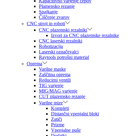
Kapacitivno varjenje čepov
Plamensko rezanje
Spajkanje
Čiščenje zvarov
CNC stroji in roboti
CNC plazemski rezalniki
Izvori za CNC plazemske rezalnike
CNC laserski rezalniki
Robotizacija
Laserski označevalci
Raytools potrošni material
Oprema
Varilne maske
Zaščitna oprema
Reducirni ventili
TIG varjenje
MIG/MAG varjenje
CUT plazemsko rezanje
Varilne mize
Kompleti
Distančni vpenjalni bloki
Zatiči
Prizme
Vpenjalne puše
Dodatki