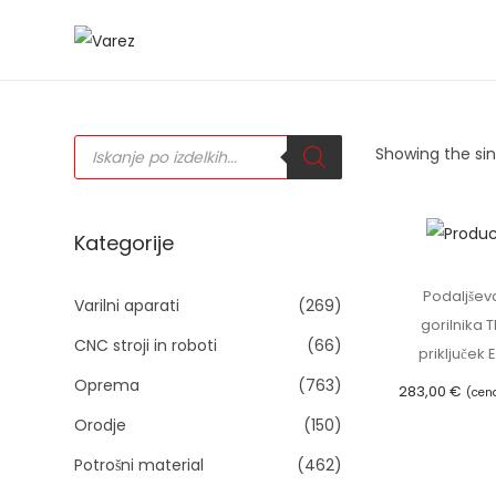
S
S
k
k
i
i
P
p
p
Showing the sin
r
o
t
t
d
u
o
o
c
t
n
c
Kategorije
s
s
a
o
e
a
Podaljšev
v
n
Varilni aparati
(269)
r
gorilnika T
c
i
t
h
CNC stroji in roboti
(66)
priključek
g
e
Oprema
(763)
283,00
€
a
n
(cen
Orodje
(150)
t
t
Dodaj v
i
Potrošni material
(462)
o