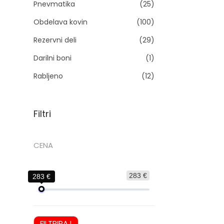
Pnevmatika
(25)
n
Obdelava kovin
(100)
Rezervni deli
(29)
Darilni boni
(1)
Rabljeno
(12)
Filtri
CENA
283 €
283 €
FILTRIRAJ