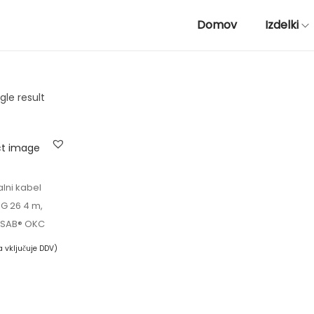
Domov
Izdelki
gle result
alni kabel
IG 26 4 m,
 ESAB® OKC
a vključuje DDV)
 košarico