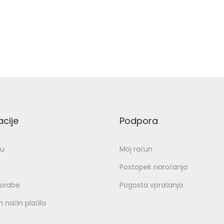
acije
Podpora
ju
Moj račun
Postopek naročanja
porabe
Pogosta vprašanja
 način plačila