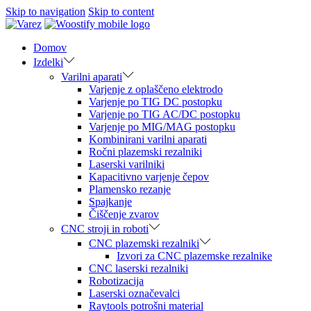
Skip to navigation
Skip to content
Domov
Izdelki
Varilni aparati
Varjenje z oplaščeno elektrodo
Varjenje po TIG DC postopku
Varjenje po TIG AC/DC postopku
Varjenje po MIG/MAG postopku
Kombinirani varilni aparati
Ročni plazemski rezalniki
Laserski varilniki
Kapacitivno varjenje čepov
Plamensko rezanje
Spajkanje
Čiščenje zvarov
CNC stroji in roboti
CNC plazemski rezalniki
Izvori za CNC plazemske rezalnike
CNC laserski rezalniki
Robotizacija
Laserski označevalci
Raytools potrošni material