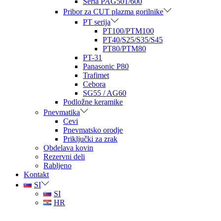
Seria PAG501/600
Pribor za CUT plazma gorilnike
PT serija
PT100/PTM100
PT40/S25/S35/S45
PT80/PTM80
PT-31
Panasonic P80
Trafimet
Cebora
SG55 / AG60
Podložne keramike
Pnevmatika
Cevi
Pnevmatsko orodje
Priključki za zrak
Obdelava kovin
Rezervni deli
Rabljeno
Kontakt
SI
SI
HR