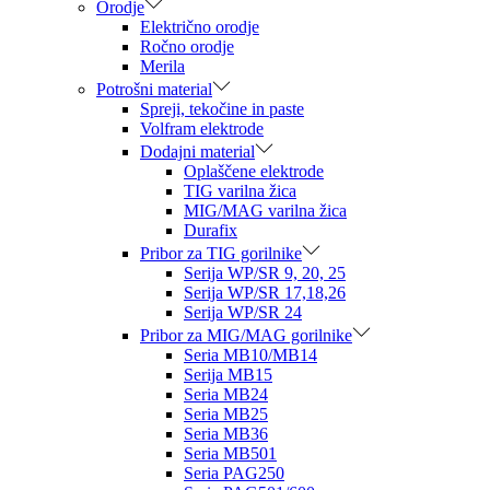
Orodje
Električno orodje
Ročno orodje
Merila
Potrošni material
Spreji, tekočine in paste
Volfram elektrode
Dodajni material
Oplaščene elektrode
TIG varilna žica
MIG/MAG varilna žica
Durafix
Pribor za TIG gorilnike
Serija WP/SR 9, 20, 25
Serija WP/SR 17,18,26
Serija WP/SR 24
Pribor za MIG/MAG gorilnike
Seria MB10/MB14
Serija MB15
Seria MB24
Seria MB25
Seria MB36
Seria MB501
Seria PAG250