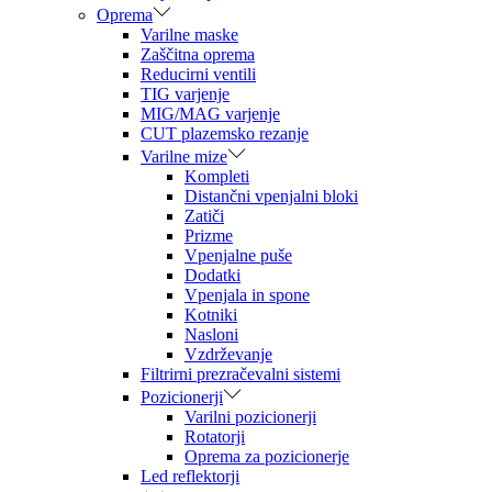
Oprema
Varilne maske
Zaščitna oprema
Reducirni ventili
TIG varjenje
MIG/MAG varjenje
CUT plazemsko rezanje
Varilne mize
Kompleti
Distančni vpenjalni bloki
Zatiči
Prizme
Vpenjalne puše
Dodatki
Vpenjala in spone
Kotniki
Nasloni
Vzdrževanje
Filtrirni prezračevalni sistemi
Pozicionerji
Varilni pozicionerji
Rotatorji
Oprema za pozicionerje
Led reflektorji