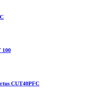
NC
 100
partus CUT40PFC