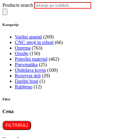
Products search
Kategorije
Varilni aparati
(269)
CNC stroji in roboti
(66)
Oprema
(763)
Orodje
(150)
Potrošni material
(462)
Pnevmatika
(25)
Obdelava kovin
(100)
Rezervni deli
(29)
Darilni boni
(1)
Rabljeno
(12)
Filtri
Cena
FILTRIRAJ