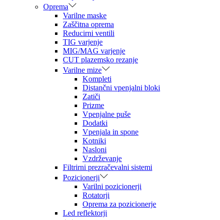
Oprema
Varilne maske
Zaščitna oprema
Reducirni ventili
TIG varjenje
MIG/MAG varjenje
CUT plazemsko rezanje
Varilne mize
Kompleti
Distančni vpenjalni bloki
Zatiči
Prizme
Vpenjalne puše
Dodatki
Vpenjala in spone
Kotniki
Nasloni
Vzdrževanje
Filtrirni prezračevalni sistemi
Pozicionerji
Varilni pozicionerji
Rotatorji
Oprema za pozicionerje
Led reflektorji