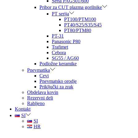
Seria PAG501/600
Pribor za CUT plazma gorilnike
PT serija
PT100/PTM100
PT40/S25/S35/S45
PT80/PTM80
PT-31
Panasonic P80
Trafimet
Cebora
SG55 / AG60
Podložne keramike
Pnevmatika
Cevi
Pnevmatsko orodje
Priključki za zrak
Obdelava kovin
Rezervni deli
Rabljeno
Kontakt
SI
SI
HR