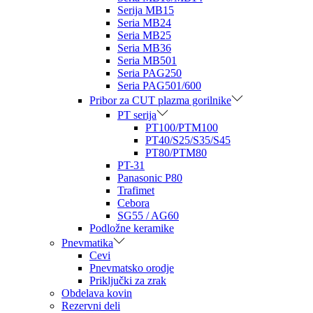
Serija MB15
Seria MB24
Seria MB25
Seria MB36
Seria MB501
Seria PAG250
Seria PAG501/600
Pribor za CUT plazma gorilnike
PT serija
PT100/PTM100
PT40/S25/S35/S45
PT80/PTM80
PT-31
Panasonic P80
Trafimet
Cebora
SG55 / AG60
Podložne keramike
Pnevmatika
Cevi
Pnevmatsko orodje
Priključki za zrak
Obdelava kovin
Rezervni deli