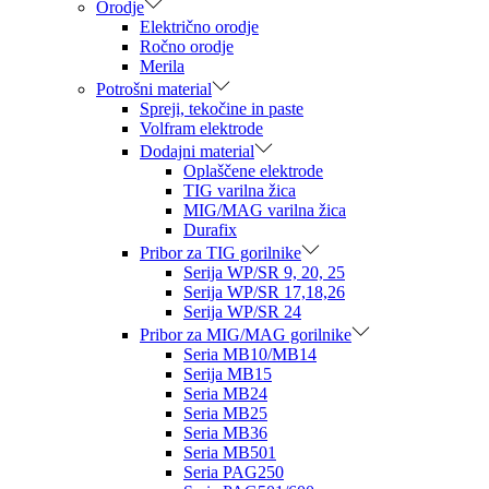
Orodje
Električno orodje
Ročno orodje
Merila
Potrošni material
Spreji, tekočine in paste
Volfram elektrode
Dodajni material
Oplaščene elektrode
TIG varilna žica
MIG/MAG varilna žica
Durafix
Pribor za TIG gorilnike
Serija WP/SR 9, 20, 25
Serija WP/SR 17,18,26
Serija WP/SR 24
Pribor za MIG/MAG gorilnike
Seria MB10/MB14
Serija MB15
Seria MB24
Seria MB25
Seria MB36
Seria MB501
Seria PAG250