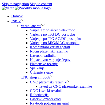
Skip to navigation
Skip to content
Domov
Izdelki
Varilni aparati
Varjenje z oplaščeno elektrodo
Varjenje po TIG DC postopku
Varjenje po TIG AC/DC postopku
Varjenje po MIG/MAG postopku
Kombinirani varilni aparati
Ročni plazemski rezalniki
Laserski varilniki
Kapacitivno varjenje čepov
Plamensko rezanje
Spajkanje
Čiščenje zvarov
CNC stroji in roboti
CNC plazemski rezalniki
Izvori za CNC plazemske rezalnike
CNC laserski rezalniki
Robotizacija
Laserski označevalci
Raytools potrošni material