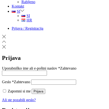
Rabljeno
Kontakt
SI
SI
HR
Prijava / Registracija
Prijava
Uporabniško ime ali e-poštni naslov
*
Zahtevano
Geslo
*
Zahtevano
Zapomni si me
Prijava
Ali ste pozabili geslo?