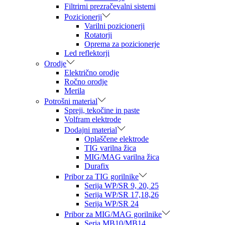
Filtrirni prezračevalni sistemi
Pozicionerji
Varilni pozicionerji
Rotatorji
Oprema za pozicionerje
Led reflektorji
Orodje
Električno orodje
Ročno orodje
Merila
Potrošni material
Spreji, tekočine in paste
Volfram elektrode
Dodajni material
Oplaščene elektrode
TIG varilna žica
MIG/MAG varilna žica
Durafix
Pribor za TIG gorilnike
Serija WP/SR 9, 20, 25
Serija WP/SR 17,18,26
Serija WP/SR 24
Pribor za MIG/MAG gorilnike
Seria MB10/MB14