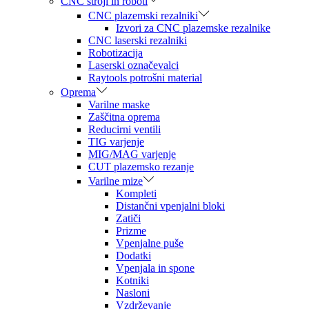
CNC stroji in roboti
CNC plazemski rezalniki
Izvori za CNC plazemske rezalnike
CNC laserski rezalniki
Robotizacija
Laserski označevalci
Raytools potrošni material
Oprema
Varilne maske
Zaščitna oprema
Reducirni ventili
TIG varjenje
MIG/MAG varjenje
CUT plazemsko rezanje
Varilne mize
Kompleti
Distančni vpenjalni bloki
Zatiči
Prizme
Vpenjalne puše
Dodatki
Vpenjala in spone
Kotniki
Nasloni
Vzdrževanje