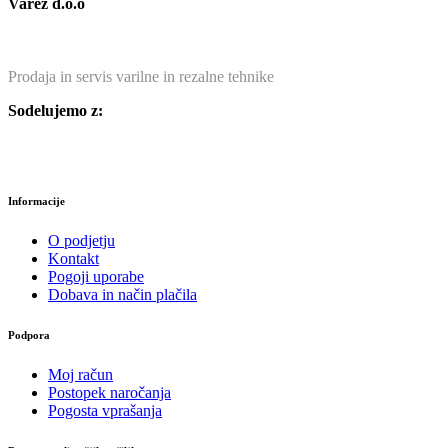
Varez d.o.o
Prodaja in servis varilne in rezalne tehnike
Sodelujemo z:
Informacije
O podjetju
Kontakt
Pogoji uporabe
Dobava in način plačila
Podpora
Moj račun
Postopek naročanja
Pogosta vprašanja