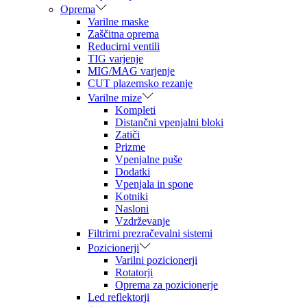
Oprema
Varilne maske
Zaščitna oprema
Reducirni ventili
TIG varjenje
MIG/MAG varjenje
CUT plazemsko rezanje
Varilne mize
Kompleti
Distančni vpenjalni bloki
Zatiči
Prizme
Vpenjalne puše
Dodatki
Vpenjala in spone
Kotniki
Nasloni
Vzdrževanje
Filtrirni prezračevalni sistemi
Pozicionerji
Varilni pozicionerji
Rotatorji
Oprema za pozicionerje
Led reflektorji