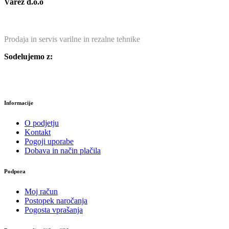
Varez d.o.o
Prodaja in servis varilne in rezalne tehnike
Sodelujemo z:
Informacije
O podjetju
Kontakt
Pogoji uporabe
Dobava in način plačila
Podpora
Moj račun
Postopek naročanja
Pogosta vprašanja