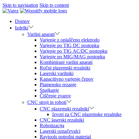
Skip to navigation
Skip to content
Domov
Izdelki
Varilni aparati
Varjenje z oplaščeno elektrodo
Varjenje po TIG DC postopku
Varjenje po TIG AC/DC postopku
Varjenje po MIG/MAG postopku
Kombinirani varilni aparati
Ročni plazemski rezalniki
Laserski varilniki
Kapacitivno varjenje čepov
Plamensko rezanje
Spajkanje
Čiščenje zvarov
CNC stroji in roboti
CNC plazemski rezalniki
Izvori za CNC plazemske rezalnike
CNC laserski rezalniki
Robotizacija
Laserski označevalci
Raytools potrošni material