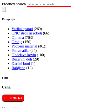
Products search
Kategorije
Varilni aparati
(269)
CNC stroji in roboti
(66)
Oprema
(763)
Orodje
(150)
Potrošni material
(462)
Pnevmatika
(25)
Obdelava kovin
(100)
Rezervni deli
(29)
Darilni boni
(1)
Rabljeno
(12)
Filtri
Cena
FILTRIRAJ