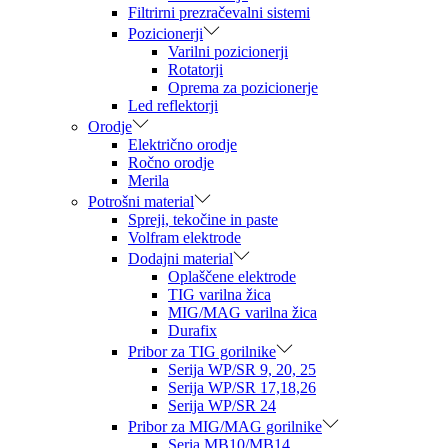
Filtrirni prezračevalni sistemi
Pozicionerji
Varilni pozicionerji
Rotatorji
Oprema za pozicionerje
Led reflektorji
Orodje
Električno orodje
Ročno orodje
Merila
Potrošni material
Spreji, tekočine in paste
Volfram elektrode
Dodajni material
Oplaščene elektrode
TIG varilna žica
MIG/MAG varilna žica
Durafix
Pribor za TIG gorilnike
Serija WP/SR 9, 20, 25
Serija WP/SR 17,18,26
Serija WP/SR 24
Pribor za MIG/MAG gorilnike
Seria MB10/MB14