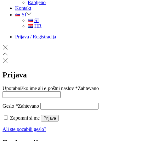
Rabljeno
Kontakt
SI
SI
HR
Prijava / Registracija
Prijava
Uporabniško ime ali e-poštni naslov
*
Zahtevano
Geslo
*
Zahtevano
Zapomni si me
Prijava
Ali ste pozabili geslo?