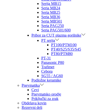
Serija MB15
Seria MB24
Seria MB25
Seria MB36
Seria MB501
Seria PAG250
Seria PAG501/600
Pribor za CUT plazma gorilnike
PT serija
PT100/PTM100
PT40/S25/S35/S45
PT80/PTM80
PT-31
Panasonic P80
Trafimet
Cebora
SG55 / AG60
Podložne keramike
Pnevmatika
Cevi
Pnevmatsko orodje
Priključki za zrak
Obdelava kovin
Rezervni deli