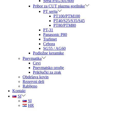
Seria PAG501/600
Pribor za CUT plazma gorilnike
PT serija
PT100/PTM100
PT40/S25/S35/S45
PT80/PTM80
PT-31
Panasonic P80
Trafimet
Cebora
SG55 / AG60
Podložne keramike
Pnevmatika
Cevi
Pnevmatsko orodje
Priključki za zrak
Obdelava kovin
Rezervni deli
Rabljeno
Kontakt
SI
SI
HR