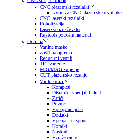
CNC stroji in roboti
CNC plazemski rezalniki
Izvori za CNC plazemske rezalnike
CNC laserski rezalniki
Robotizacija
Laserski označevalci
Raytools potrošni material
Oprema
Varilne maske
Zaščitna oprema
Reducirni ventili
TIG varjenje
MIG/MAG varjenje
CUT plazemsko rezanje
Varilne mize
Kompleti
Distančni vpenjalni bloki
Zatiči
Prizme
Vpenjalne puše
Dodatki
Vpenjala in spone
Kotniki
Nasloni
Vzdrževanje