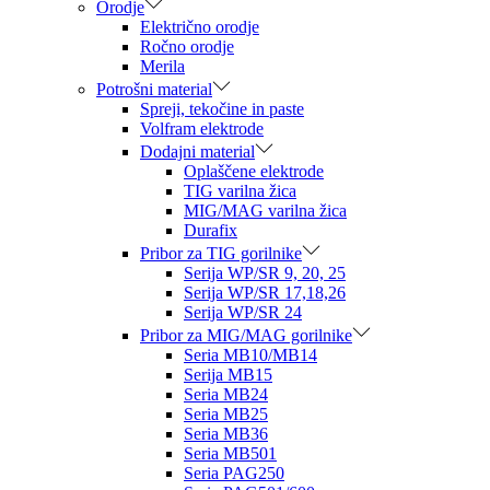
Orodje
Električno orodje
Ročno orodje
Merila
Potrošni material
Spreji, tekočine in paste
Volfram elektrode
Dodajni material
Oplaščene elektrode
TIG varilna žica
MIG/MAG varilna žica
Durafix
Pribor za TIG gorilnike
Serija WP/SR 9, 20, 25
Serija WP/SR 17,18,26
Serija WP/SR 24
Pribor za MIG/MAG gorilnike
Seria MB10/MB14
Serija MB15
Seria MB24
Seria MB25
Seria MB36
Seria MB501
Seria PAG250