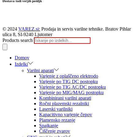
Dostava tudi večjih pošiljk
© 2024
VAREZ.si:
Prodaja in servis varilne tehnike. Bratov Pihlar
ulica 8, SI-9240 Ljutomer
Products search
Domov
Izdelki
Varilni aparati
Varjenje z oplaščeno elektrodo
Varjenje po TIG DC postopku
Varjenje po TIG AC/DC postopku
Varjenje po MIG/MAG postopku
Kombinirani varilni aparati
Ročni plazemski rezalniki
Laserski varilniki
Kapacitivno varjenje čepov
Plamensko rezanje
Spajkanje
Čiščenje zvarov