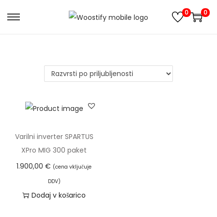
0
0
S
S
k
k
i
i
p
p
t
t
o
o
n
c
a
o
v
n
Varilni inverter SPARTUS
i
t
XPro MIG 300 paket
g
e
1.900,00
€
(cena vključuje
a
n
DDV)
t
t
Dodaj v košarico
i
o