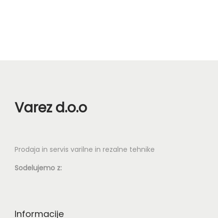
n
Varez d.o.o
Prodaja in servis varilne in rezalne tehnike
Sodelujemo z:
Informacije