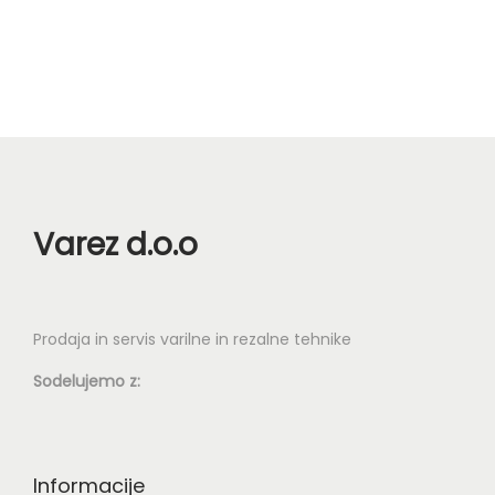
n
Varez d.o.o
Prodaja in servis varilne in rezalne tehnike
Sodelujemo z:
Informacije