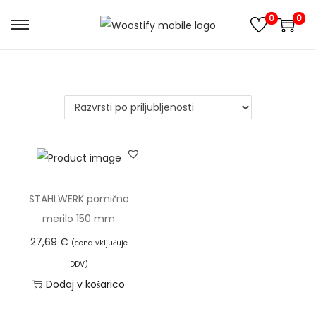
0
0
S
S
k
k
i
i
p
p
t
t
o
o
n
c
a
o
v
n
STAHLWERK pomično
i
t
merilo 150 mm
g
e
27,69
€
(cena vključuje
a
n
DDV)
t
t
Dodaj v košarico
i
o