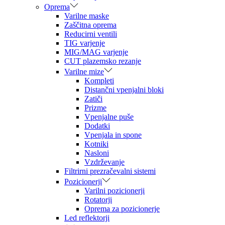
Oprema
Varilne maske
Zaščitna oprema
Reducirni ventili
TIG varjenje
MIG/MAG varjenje
CUT plazemsko rezanje
Varilne mize
Kompleti
Distančni vpenjalni bloki
Zatiči
Prizme
Vpenjalne puše
Dodatki
Vpenjala in spone
Kotniki
Nasloni
Vzdrževanje
Filtrirni prezračevalni sistemi
Pozicionerji
Varilni pozicionerji
Rotatorji
Oprema za pozicionerje
Led reflektorji