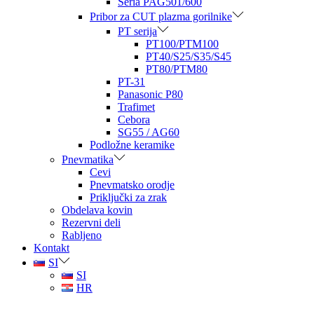
Seria PAG501/600
Pribor za CUT plazma gorilnike
PT serija
PT100/PTM100
PT40/S25/S35/S45
PT80/PTM80
PT-31
Panasonic P80
Trafimet
Cebora
SG55 / AG60
Podložne keramike
Pnevmatika
Cevi
Pnevmatsko orodje
Priključki za zrak
Obdelava kovin
Rezervni deli
Rabljeno
Kontakt
SI
SI
HR