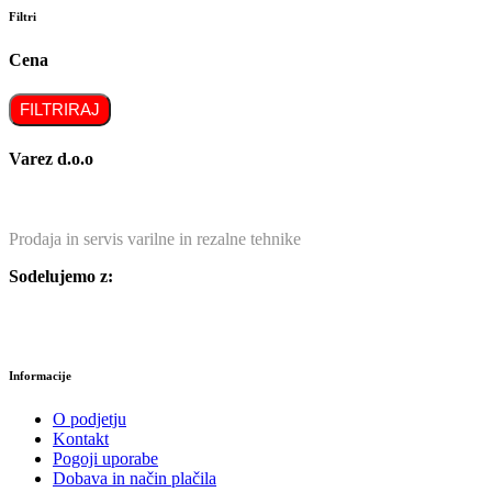
Filtri
Cena
FILTRIRAJ
Varez d.o.o
Prodaja in servis varilne in rezalne tehnike
Sodelujemo z:
Informacije
O podjetju
Kontakt
Pogoji uporabe
Dobava in način plačila