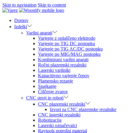
Skip to navigation
Skip to content
Domov
Izdelki
Varilni aparati
Varjenje z oplaščeno elektrodo
Varjenje po TIG DC postopku
Varjenje po TIG AC/DC postopku
Varjenje po MIG/MAG postopku
Kombinirani varilni aparati
Ročni plazemski rezalniki
Laserski varilniki
Kapacitivno varjenje čepov
Plamensko rezanje
Spajkanje
Čiščenje zvarov
CNC stroji in roboti
CNC plazemski rezalniki
Izvori za CNC plazemske rezalnike
CNC laserski rezalniki
Robotizacija
Laserski označevalci
Raytools potrošni material