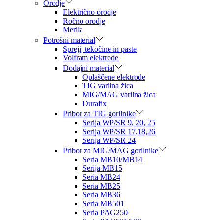
Orodje
Električno orodje
Ročno orodje
Merila
Potrošni material
Spreji, tekočine in paste
Volfram elektrode
Dodajni material
Oplaščene elektrode
TIG varilna žica
MIG/MAG varilna žica
Durafix
Pribor za TIG gorilnike
Serija WP/SR 9, 20, 25
Serija WP/SR 17,18,26
Serija WP/SR 24
Pribor za MIG/MAG gorilnike
Seria MB10/MB14
Serija MB15
Seria MB24
Seria MB25
Seria MB36
Seria MB501
Seria PAG250