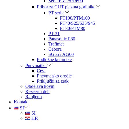
Seria PAG501/600
Pribor za CUT plazma gorilnike
PT serija
PT100/PTM100
PT40/S25/S35/S45
PT80/PTM80
PT-31
Panasonic P80
Trafimet
Cebora
SG55 / AG60
Podložne keramike
Pnevmatika
Cevi
Pnevmatsko orodje
Priključki za zrak
Obdelava kovin
Rezervni deli
Rabljeno
Kontakt
SI
SI
HR