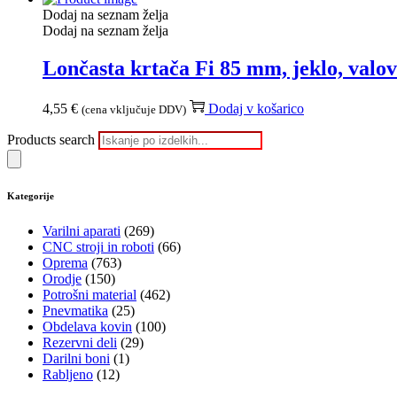
Dodaj na seznam želja
Dodaj na seznam želja
Lončasta krtača Fi 85 mm, jeklo, valov
4,55
€
Dodaj v košarico
(cena vključuje DDV)
Products search
Kategorije
Varilni aparati
(269)
CNC stroji in roboti
(66)
Oprema
(763)
Orodje
(150)
Potrošni material
(462)
Pnevmatika
(25)
Obdelava kovin
(100)
Rezervni deli
(29)
Darilni boni
(1)
Rabljeno
(12)