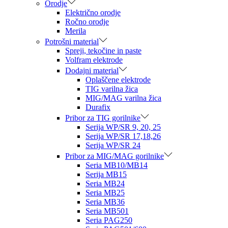
Orodje
Električno orodje
Ročno orodje
Merila
Potrošni material
Spreji, tekočine in paste
Volfram elektrode
Dodajni material
Oplaščene elektrode
TIG varilna žica
MIG/MAG varilna žica
Durafix
Pribor za TIG gorilnike
Serija WP/SR 9, 20, 25
Serija WP/SR 17,18,26
Serija WP/SR 24
Pribor za MIG/MAG gorilnike
Seria MB10/MB14
Serija MB15
Seria MB24
Seria MB25
Seria MB36
Seria MB501
Seria PAG250