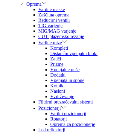
Oprema
Varilne maske
Zaščitna oprema
Reducirni ventili
TIG varjenje
MIG/MAG varjenje
CUT plazemsko rezanje
Varilne mize
Kompleti
Distančni vpenjalni bloki
Zatiči
Prizme
Vpenjalne puše
Dodatki
Vpenjala in spone
Kotniki
Nasloni
Vzdrževanje
Filtrirni prezračevalni sistemi
Pozicionerji
Varilni pozicionerji
Rotatorji
Oprema za pozicionerje
Led reflektorji