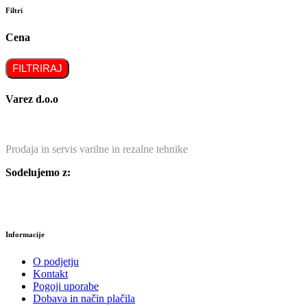
Filtri
Cena
FILTRIRAJ
Varez d.o.o
Prodaja in servis varilne in rezalne tehnike
Sodelujemo z:
Informacije
O podjetju
Kontakt
Pogoji uporabe
Dobava in način plačila