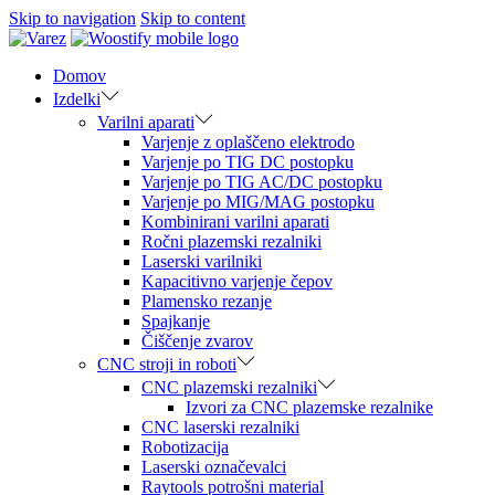
Skip to navigation
Skip to content
Domov
Izdelki
Varilni aparati
Varjenje z oplaščeno elektrodo
Varjenje po TIG DC postopku
Varjenje po TIG AC/DC postopku
Varjenje po MIG/MAG postopku
Kombinirani varilni aparati
Ročni plazemski rezalniki
Laserski varilniki
Kapacitivno varjenje čepov
Plamensko rezanje
Spajkanje
Čiščenje zvarov
CNC stroji in roboti
CNC plazemski rezalniki
Izvori za CNC plazemske rezalnike
CNC laserski rezalniki
Robotizacija
Laserski označevalci
Raytools potrošni material