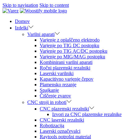
Skip to navigation
Skip to content
Domov
Izdelki
Varilni aparati
Varjenje z oplaščeno elektrodo
Varjenje po TIG DC postopku
Varjenje po TIG AC/DC postopku
Varjenje po MIG/MAG postopku
Kombinirani varilni aparati
Ročni plazemski rezalniki
Laserski varilniki
Kapacitivno varjenje čepov
Plamensko rezanje
Spajkanje
Čiščenje zvarov
CNC stroji in roboti
CNC plazemski rezalniki
Izvori za CNC plazemske rezalnike
CNC laserski rezalniki
Robotizacija
Laserski označevalci
Raytools potrošni material