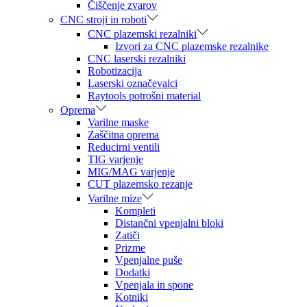
Čiščenje zvarov
CNC stroji in roboti
CNC plazemski rezalniki
Izvori za CNC plazemske rezalnike
CNC laserski rezalniki
Robotizacija
Laserski označevalci
Raytools potrošni material
Oprema
Varilne maske
Zaščitna oprema
Reducirni ventili
TIG varjenje
MIG/MAG varjenje
CUT plazemsko rezanje
Varilne mize
Kompleti
Distančni vpenjalni bloki
Zatiči
Prizme
Vpenjalne puše
Dodatki
Vpenjala in spone
Kotniki