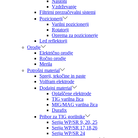
Nasloni
Vzdrževanje
Filtrirni prezračevalni sistemi
Pozicionerji
Varilni pozicionerji
Rotatorji
Oprema za pozicionerje
Led reflektorji
Orodje
Električno orodje
Ročno orodje
Merila
Potrošni material
Spreji, tekočine in paste
Volfram elektrode
Dodajni material
Oplaščene elektrode
TIG varilna žica
MIG/MAG varilna žica
Durafix
Pribor za TIG gorilnike
Serija WP/SR 9, 20, 25
Serija WP/SR 17,18,26
Serija WP/SR 24