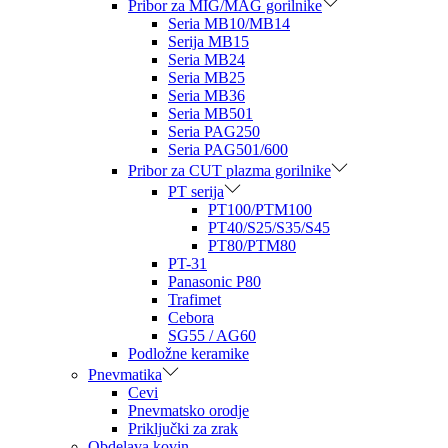
Pribor za MIG/MAG gorilnike
Seria MB10/MB14
Serija MB15
Seria MB24
Seria MB25
Seria MB36
Seria MB501
Seria PAG250
Seria PAG501/600
Pribor za CUT plazma gorilnike
PT serija
PT100/PTM100
PT40/S25/S35/S45
PT80/PTM80
PT-31
Panasonic P80
Trafimet
Cebora
SG55 / AG60
Podložne keramike
Pnevmatika
Cevi
Pnevmatsko orodje
Priključki za zrak
Obdelava kovin