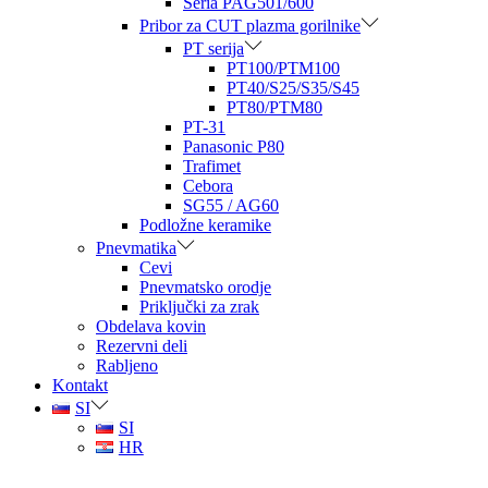
Seria PAG501/600
Pribor za CUT plazma gorilnike
PT serija
PT100/PTM100
PT40/S25/S35/S45
PT80/PTM80
PT-31
Panasonic P80
Trafimet
Cebora
SG55 / AG60
Podložne keramike
Pnevmatika
Cevi
Pnevmatsko orodje
Priključki za zrak
Obdelava kovin
Rezervni deli
Rabljeno
Kontakt
SI
SI
HR