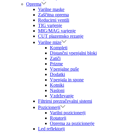
Oprema
Varilne maske
Zaščitna oprema
Reducirni ventili
TIG varjenje
MIG/MAG varjenje
CUT plazemsko rezanje
Varilne mize
Kompleti
Distančni vpenjalni bloki
Zatiči
Prizme
Vpenjalne puše
Dodatki
Vpenjala in spone
Kotniki
Nasloni
Vzdrževanje
Filtrirni prezračevalni sistemi
Pozicionerji
Varilni pozicionerji
Rotatorji
Oprema za pozicionerje
Led reflektorji