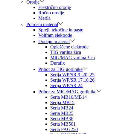
Orodje
Električno orodje
Ročno orodje
Merila
Potrošni material
Spreji, tekočine in paste
Volfram elektrode
Dodajni material
Oplaščene elektrode
TIG varilna žica
MIG/MAG varilna žica
Durafix
Pribor za TIG gorilnike
Serija WP/SR 9, 20, 25
Serija WP/SR 17,18,26
Serija WP/SR 24
Pribor za MIG/MAG gorilnike
Seria MB10/MB14
Serija MB15
Seria MB24
Seria MB25
Seria MB36
Seria MB501
Seria PAG250