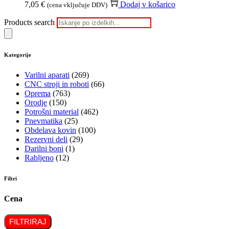
7,05
€
Dodaj v košarico
(cena vključuje DDV)
Products search
Kategorije
Varilni aparati
(269)
CNC stroji in roboti
(66)
Oprema
(763)
Orodje
(150)
Potrošni material
(462)
Pnevmatika
(25)
Obdelava kovin
(100)
Rezervni deli
(29)
Darilni boni
(1)
Rabljeno
(12)
Filtri
Cena
FILTRIRAJ