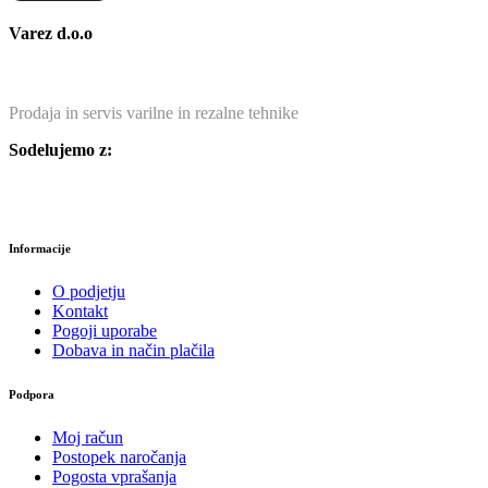
Varez d.o.o
Prodaja in servis varilne in rezalne tehnike
Sodelujemo z:
Informacije
O podjetju
Kontakt
Pogoji uporabe
Dobava in način plačila
Podpora
Moj račun
Postopek naročanja
Pogosta vprašanja