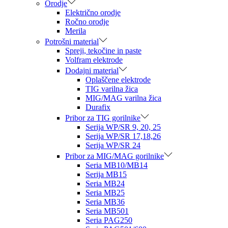
Orodje
Električno orodje
Ročno orodje
Merila
Potrošni material
Spreji, tekočine in paste
Volfram elektrode
Dodajni material
Oplaščene elektrode
TIG varilna žica
MIG/MAG varilna žica
Durafix
Pribor za TIG gorilnike
Serija WP/SR 9, 20, 25
Serija WP/SR 17,18,26
Serija WP/SR 24
Pribor za MIG/MAG gorilnike
Seria MB10/MB14
Serija MB15
Seria MB24
Seria MB25
Seria MB36
Seria MB501
Seria PAG250