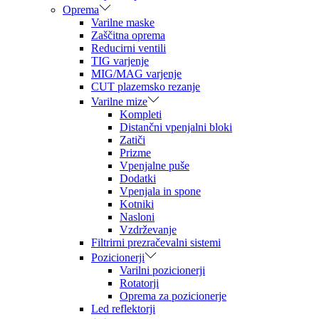
Oprema
Varilne maske
Zaščitna oprema
Reducirni ventili
TIG varjenje
MIG/MAG varjenje
CUT plazemsko rezanje
Varilne mize
Kompleti
Distančni vpenjalni bloki
Zatiči
Prizme
Vpenjalne puše
Dodatki
Vpenjala in spone
Kotniki
Nasloni
Vzdrževanje
Filtrirni prezračevalni sistemi
Pozicionerji
Varilni pozicionerji
Rotatorji
Oprema za pozicionerje
Led reflektorji