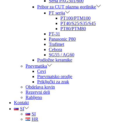
Seria PAG501/600
Pribor za CUT plazma gorilnike
PT serija
PT100/PTM100
PT40/S25/S35/S45
PT80/PTM80
PT-31
Panasonic P80
Trafimet
Cebora
SG55 / AG60
Podložne keramike
Pnevmatika
Cevi
Pnevmatsko orodje
Priključki za zrak
Obdelava kovin
Rezervni deli
Rabljeno
Kontakt
SI
SI
HR