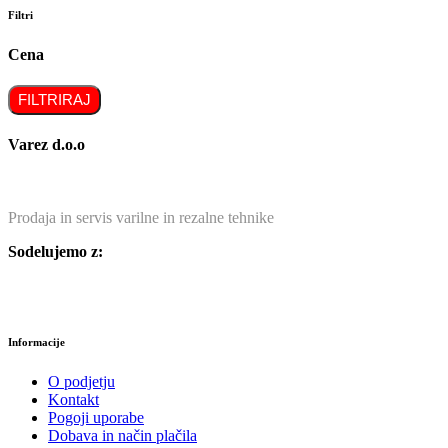
Filtri
Cena
FILTRIRAJ
Varez d.o.o
Prodaja in servis varilne in rezalne tehnike
Sodelujemo z:
Informacije
O podjetju
Kontakt
Pogoji uporabe
Dobava in način plačila