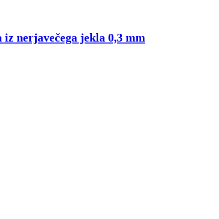
a iz nerjavečega jekla 0,3 mm