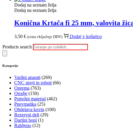
Dodaj na seznam želja
Dodaj na seznam želja
Konična Krtača fi 25 mm, valovita žic
3,50
€
Dodaj v košarico
(cena vključuje DDV)
Products search
Kategorije
Varilni aparati
(269)
CNC stroji in roboti
(66)
Oprema
(763)
Orodje
(150)
Potrošni material
(462)
Pnevmatika
(25)
Obdelava kovin
(100)
Rezervni deli
(29)
Darilni boni
(1)
Rabljeno
(12)