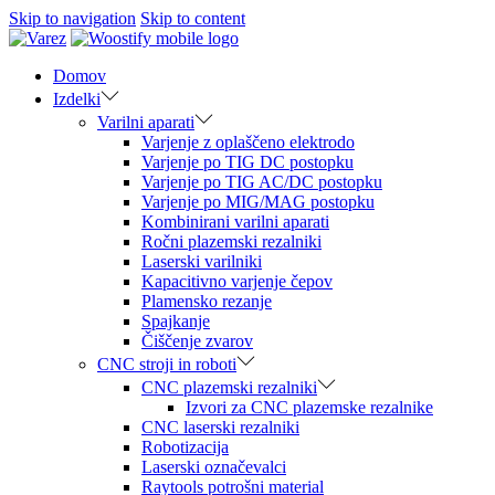
Skip to navigation
Skip to content
Domov
Izdelki
Varilni aparati
Varjenje z oplaščeno elektrodo
Varjenje po TIG DC postopku
Varjenje po TIG AC/DC postopku
Varjenje po MIG/MAG postopku
Kombinirani varilni aparati
Ročni plazemski rezalniki
Laserski varilniki
Kapacitivno varjenje čepov
Plamensko rezanje
Spajkanje
Čiščenje zvarov
CNC stroji in roboti
CNC plazemski rezalniki
Izvori za CNC plazemske rezalnike
CNC laserski rezalniki
Robotizacija
Laserski označevalci
Raytools potrošni material