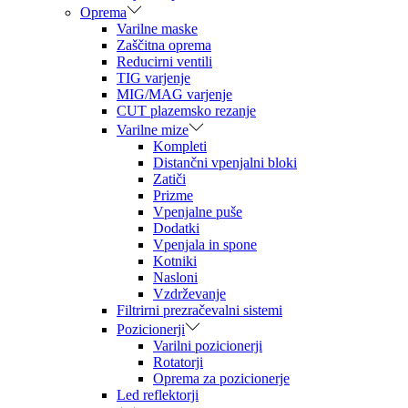
Oprema
Varilne maske
Zaščitna oprema
Reducirni ventili
TIG varjenje
MIG/MAG varjenje
CUT plazemsko rezanje
Varilne mize
Kompleti
Distančni vpenjalni bloki
Zatiči
Prizme
Vpenjalne puše
Dodatki
Vpenjala in spone
Kotniki
Nasloni
Vzdrževanje
Filtrirni prezračevalni sistemi
Pozicionerji
Varilni pozicionerji
Rotatorji
Oprema za pozicionerje
Led reflektorji