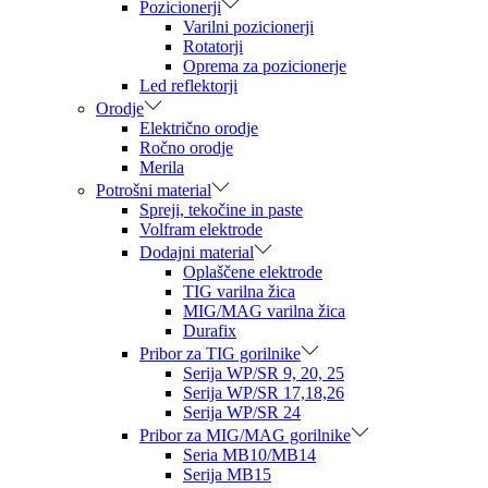
Pozicionerji
Varilni pozicionerji
Rotatorji
Oprema za pozicionerje
Led reflektorji
Orodje
Električno orodje
Ročno orodje
Merila
Potrošni material
Spreji, tekočine in paste
Volfram elektrode
Dodajni material
Oplaščene elektrode
TIG varilna žica
MIG/MAG varilna žica
Durafix
Pribor za TIG gorilnike
Serija WP/SR 9, 20, 25
Serija WP/SR 17,18,26
Serija WP/SR 24
Pribor za MIG/MAG gorilnike
Seria MB10/MB14
Serija MB15