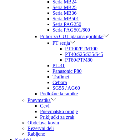
Seria MB24
Seria MB25
Seria MB36
Seria MB501
Seria PAG250
Seria PAG501/600
Pribor za CUT plazma gorilnike
PT serija
PT100/PTM100
PT40/S25/S35/S45
PT80/PTM80
PT-31
Panasonic P80
Trafimet
Cebora
SG55 / AG60
Podložne keramike
Pnevmatika
Cevi
Pnevmatsko orodje
Priključki za zrak
Obdelava kovin
Rezervni deli
Rabljeno
Kontakt