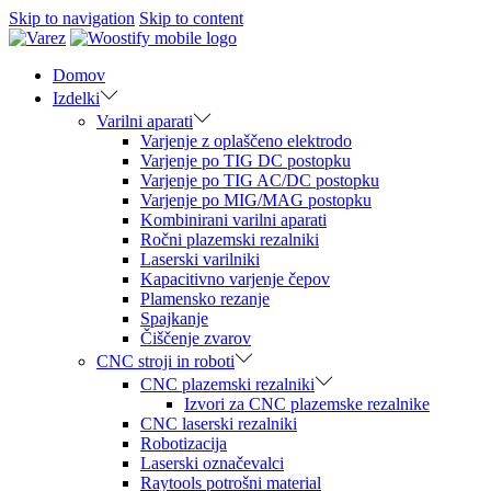
Skip to navigation
Skip to content
Domov
Izdelki
Varilni aparati
Varjenje z oplaščeno elektrodo
Varjenje po TIG DC postopku
Varjenje po TIG AC/DC postopku
Varjenje po MIG/MAG postopku
Kombinirani varilni aparati
Ročni plazemski rezalniki
Laserski varilniki
Kapacitivno varjenje čepov
Plamensko rezanje
Spajkanje
Čiščenje zvarov
CNC stroji in roboti
CNC plazemski rezalniki
Izvori za CNC plazemske rezalnike
CNC laserski rezalniki
Robotizacija
Laserski označevalci
Raytools potrošni material