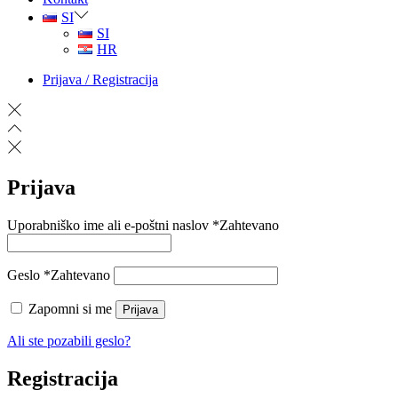
SI
SI
HR
Prijava / Registracija
Prijava
Uporabniško ime ali e-poštni naslov
*
Zahtevano
Geslo
*
Zahtevano
Zapomni si me
Prijava
Ali ste pozabili geslo?
Registracija