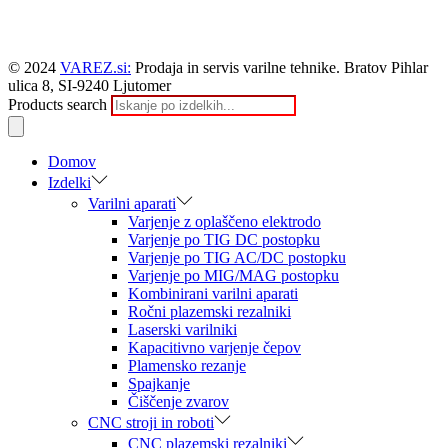
© 2024
VAREZ.si:
Prodaja in servis varilne tehnike. Bratov Pihlar
ulica 8, SI-9240 Ljutomer
Products search
Domov
Izdelki
Varilni aparati
Varjenje z oplaščeno elektrodo
Varjenje po TIG DC postopku
Varjenje po TIG AC/DC postopku
Varjenje po MIG/MAG postopku
Kombinirani varilni aparati
Ročni plazemski rezalniki
Laserski varilniki
Kapacitivno varjenje čepov
Plamensko rezanje
Spajkanje
Čiščenje zvarov
CNC stroji in roboti
CNC plazemski rezalniki