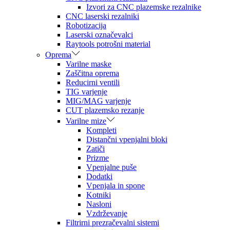
Izvori za CNC plazemske rezalnike
CNC laserski rezalniki
Robotizacija
Laserski označevalci
Raytools potrošni material
Oprema
Varilne maske
Zaščitna oprema
Reducirni ventili
TIG varjenje
MIG/MAG varjenje
CUT plazemsko rezanje
Varilne mize
Kompleti
Distančni vpenjalni bloki
Zatiči
Prizme
Vpenjalne puše
Dodatki
Vpenjala in spone
Kotniki
Nasloni
Vzdrževanje
Filtrirni prezračevalni sistemi