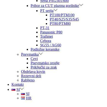
Seria PAG501/600
Pribor za CUT plazma gorilnike
PT serija
PT100/PTM100
PT40/S25/S35/S45
PT80/PTM80
PT-31
Panasonic P80
Trafimet
Cebora
SG55 / AG60
Podložne keramike
Pnevmatika
Cevi
Pnevmatsko orodje
Priključki za zrak
Obdelava kovin
Rezervni deli
Rabljeno
Kontakt
SI
SI
HR