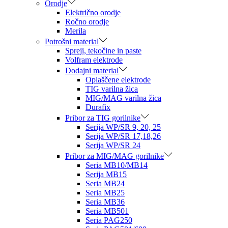
Orodje
Električno orodje
Ročno orodje
Merila
Potrošni material
Spreji, tekočine in paste
Volfram elektrode
Dodajni material
Oplaščene elektrode
TIG varilna žica
MIG/MAG varilna žica
Durafix
Pribor za TIG gorilnike
Serija WP/SR 9, 20, 25
Serija WP/SR 17,18,26
Serija WP/SR 24
Pribor za MIG/MAG gorilnike
Seria MB10/MB14
Serija MB15
Seria MB24
Seria MB25
Seria MB36
Seria MB501
Seria PAG250