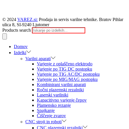
© 2024
VAREZ.si:
Prodaja in servis varilne tehnike. Bratov Pihlar
ulica 8, SI-9240 Ljutomer
Products search
Domov
Izdelki
Varilni aparati
Varjenje z oplaščeno elektrodo
Varjenje po TIG DC postopku
Varjenje po TIG AC/DC postopku
Varjenje po MIG/MAG postopku
Kombinirani varilni aparati
Ročni plazemski rezalniki
Laserski varilniki
Kapacitivno varjenje čepov
Plamensko rezanje
Spajkanje
Čiščenje zvarov
CNC stroji in roboti
CNC plazemski rezalniki