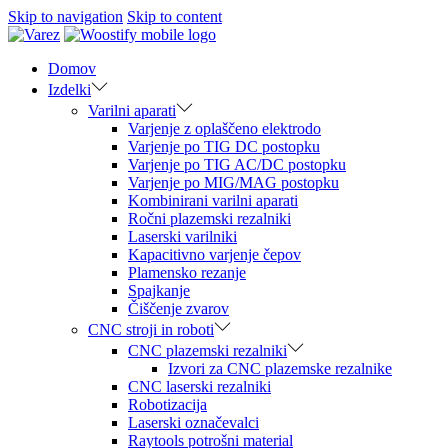
Skip to navigation
Skip to content
Domov
Izdelki
Varilni aparati
Varjenje z oplaščeno elektrodo
Varjenje po TIG DC postopku
Varjenje po TIG AC/DC postopku
Varjenje po MIG/MAG postopku
Kombinirani varilni aparati
Ročni plazemski rezalniki
Laserski varilniki
Kapacitivno varjenje čepov
Plamensko rezanje
Spajkanje
Čiščenje zvarov
CNC stroji in roboti
CNC plazemski rezalniki
Izvori za CNC plazemske rezalnike
CNC laserski rezalniki
Robotizacija
Laserski označevalci
Raytools potrošni material