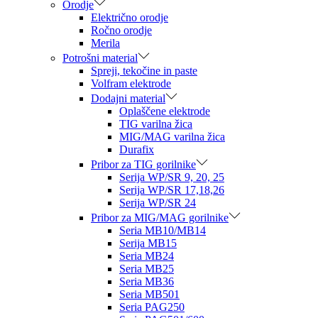
Orodje
Električno orodje
Ročno orodje
Merila
Potrošni material
Spreji, tekočine in paste
Volfram elektrode
Dodajni material
Oplaščene elektrode
TIG varilna žica
MIG/MAG varilna žica
Durafix
Pribor za TIG gorilnike
Serija WP/SR 9, 20, 25
Serija WP/SR 17,18,26
Serija WP/SR 24
Pribor za MIG/MAG gorilnike
Seria MB10/MB14
Serija MB15
Seria MB24
Seria MB25
Seria MB36
Seria MB501
Seria PAG250