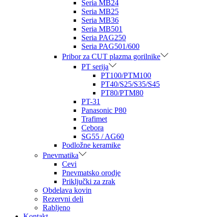
Seria MB24
Seria MB25
Seria MB36
Seria MB501
Seria PAG250
Seria PAG501/600
Pribor za CUT plazma gorilnike
PT serija
PT100/PTM100
PT40/S25/S35/S45
PT80/PTM80
PT-31
Panasonic P80
Trafimet
Cebora
SG55 / AG60
Podložne keramike
Pnevmatika
Cevi
Pnevmatsko orodje
Priključki za zrak
Obdelava kovin
Rezervni deli
Rabljeno
Kontakt