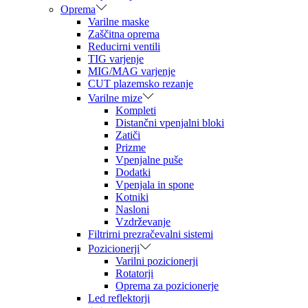
Oprema
Varilne maske
Zaščitna oprema
Reducirni ventili
TIG varjenje
MIG/MAG varjenje
CUT plazemsko rezanje
Varilne mize
Kompleti
Distančni vpenjalni bloki
Zatiči
Prizme
Vpenjalne puše
Dodatki
Vpenjala in spone
Kotniki
Nasloni
Vzdrževanje
Filtrirni prezračevalni sistemi
Pozicionerji
Varilni pozicionerji
Rotatorji
Oprema za pozicionerje
Led reflektorji