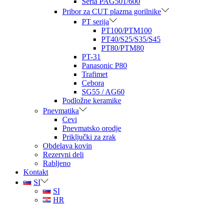
Seria PAG501/600
Pribor za CUT plazma gorilnike
PT serija
PT100/PTM100
PT40/S25/S35/S45
PT80/PTM80
PT-31
Panasonic P80
Trafimet
Cebora
SG55 / AG60
Podložne keramike
Pnevmatika
Cevi
Pnevmatsko orodje
Priključki za zrak
Obdelava kovin
Rezervni deli
Rabljeno
Kontakt
SI
SI
HR