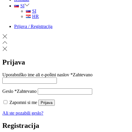
SI
SI
HR
Prijava / Registracija
Prijava
Uporabniško ime ali e-poštni naslov
*
Zahtevano
Geslo
*
Zahtevano
Zapomni si me
Prijava
Ali ste pozabili geslo?
Registracija