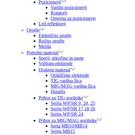
Pozicionerji
Varilni pozicionerji
Rotatorji
Oprema za pozicionerje
Led reflektorji
Orodje
Električno orodje
Ročno orodje
Merila
Potrošni material
Spreji, tekočine in paste
Volfram elektrode
Dodajni material
Oplaščene elektrode
TIG varilna žica
MIG/MAG varilna žica
Durafix
Pribor za TIG gorilnike
Serija WP/SR 9, 20, 25
Serija WP/SR 17,18,26
Serija WP/SR 24
Pribor za MIG/MAG gorilnike
Seria MB10/MB14
Serija MB15