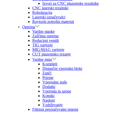
Izvori za CNC plazemske rezalnike
CNC laserski rezalniki
Robotizacija
Laserski označevalci
Raytools potrošni material
Oprema
Varilne maske
Zaščitna oprema
Reducirni ventili
TIG varjenje
MIG/MAG varjenje
CUT plazemsko rezanje
Varilne mize
Kompleti
Distančni vpenjalni bloki
Zatiči
Prizme
Vpenjalne puše
Dodatki
Vpenjala in spone
Kotniki
Nasloni
Vzdrževanje
Filtrirni prezračevalni sistemi