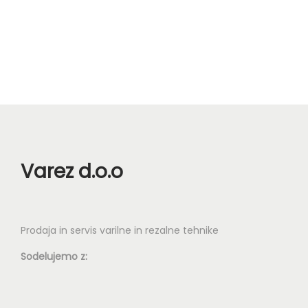
n
Varez d.o.o
Prodaja in servis varilne in rezalne tehnike
Sodelujemo z: