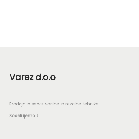
n
Varez d.o.o
Prodaja in servis varilne in rezalne tehnike
Sodelujemo z: