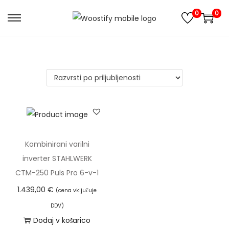
0
0
S
S
k
k
i
i
p
p
t
t
o
o
n
c
a
o
v
n
Kombinirani varilni
i
t
inverter STAHLWERK
g
e
CTM-250 Puls Pro 6-v-1
a
n
1.439,00
€
(cena vključuje
t
t
DDV)
i
Dodaj v košarico
o