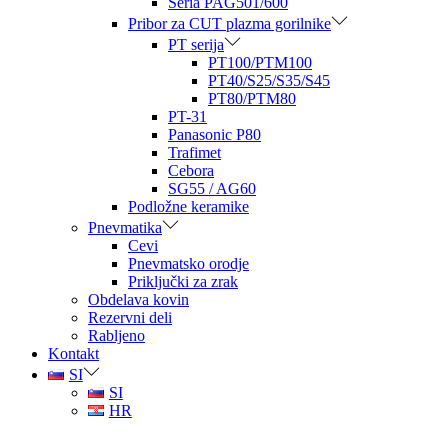
Seria PAG501/600
Pribor za CUT plazma gorilnike
PT serija
PT100/PTM100
PT40/S25/S35/S45
PT80/PTM80
PT-31
Panasonic P80
Trafimet
Cebora
SG55 / AG60
Podložne keramike
Pnevmatika
Cevi
Pnevmatsko orodje
Priključki za zrak
Obdelava kovin
Rezervni deli
Rabljeno
Kontakt
SI
SI
HR