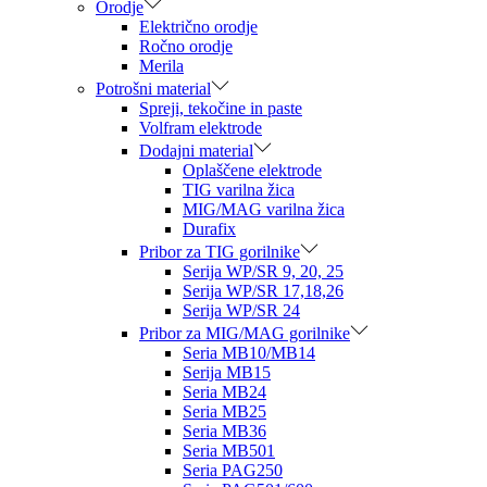
Orodje
Električno orodje
Ročno orodje
Merila
Potrošni material
Spreji, tekočine in paste
Volfram elektrode
Dodajni material
Oplaščene elektrode
TIG varilna žica
MIG/MAG varilna žica
Durafix
Pribor za TIG gorilnike
Serija WP/SR 9, 20, 25
Serija WP/SR 17,18,26
Serija WP/SR 24
Pribor za MIG/MAG gorilnike
Seria MB10/MB14
Serija MB15
Seria MB24
Seria MB25
Seria MB36
Seria MB501
Seria PAG250