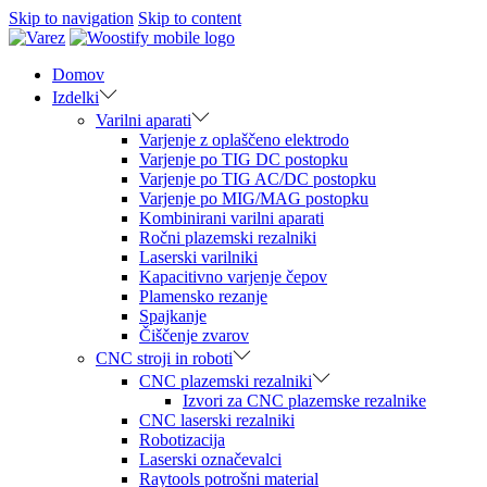
Skip to navigation
Skip to content
Domov
Izdelki
Varilni aparati
Varjenje z oplaščeno elektrodo
Varjenje po TIG DC postopku
Varjenje po TIG AC/DC postopku
Varjenje po MIG/MAG postopku
Kombinirani varilni aparati
Ročni plazemski rezalniki
Laserski varilniki
Kapacitivno varjenje čepov
Plamensko rezanje
Spajkanje
Čiščenje zvarov
CNC stroji in roboti
CNC plazemski rezalniki
Izvori za CNC plazemske rezalnike
CNC laserski rezalniki
Robotizacija
Laserski označevalci
Raytools potrošni material