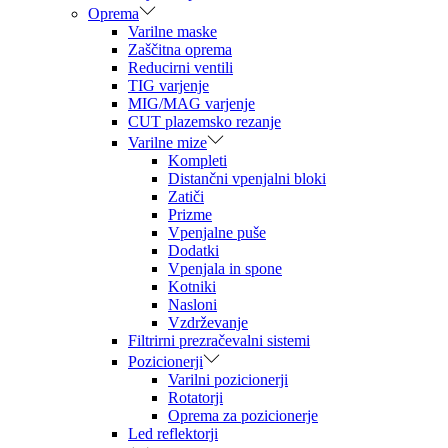
Oprema
Varilne maske
Zaščitna oprema
Reducirni ventili
TIG varjenje
MIG/MAG varjenje
CUT plazemsko rezanje
Varilne mize
Kompleti
Distančni vpenjalni bloki
Zatiči
Prizme
Vpenjalne puše
Dodatki
Vpenjala in spone
Kotniki
Nasloni
Vzdrževanje
Filtrirni prezračevalni sistemi
Pozicionerji
Varilni pozicionerji
Rotatorji
Oprema za pozicionerje
Led reflektorji