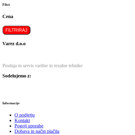
Filtri
Cena
FILTRIRAJ
Varez d.o.o
Prodaja in servis varilne in rezalne tehnike
Sodelujemo z:
Informacije
O podjetju
Kontakt
Pogoji uporabe
Dobava in način plačila