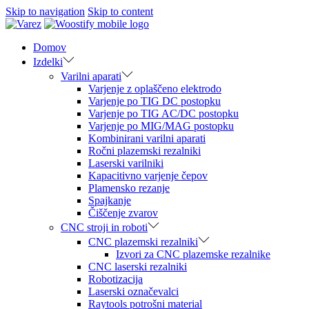
Skip to navigation
Skip to content
Domov
Izdelki
Varilni aparati
Varjenje z oplaščeno elektrodo
Varjenje po TIG DC postopku
Varjenje po TIG AC/DC postopku
Varjenje po MIG/MAG postopku
Kombinirani varilni aparati
Ročni plazemski rezalniki
Laserski varilniki
Kapacitivno varjenje čepov
Plamensko rezanje
Spajkanje
Čiščenje zvarov
CNC stroji in roboti
CNC plazemski rezalniki
Izvori za CNC plazemske rezalnike
CNC laserski rezalniki
Robotizacija
Laserski označevalci
Raytools potrošni material