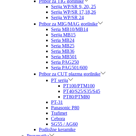
Pribor za TIG gorilnike
Serija WP/SR 9, 20, 25
Serija WP/SR 17,18,26
Serija WP/SR 24
Pribor za MIG/MAG gorilnike
Seria MB10/MB14
Serija MB15
Seria MB24
Seria MB25
Seria MB36
Seria MB501
Seria PAG250
Seria PAG501/600
Pribor za CUT plazma gorilnike
PT serija
PT100/PTM100
PT40/S25/S35/S45
PT80/PTM80
PT-31
Panasonic P80
Trafimet
Cebora
SG55 / AG60
Podložne keramike
Pnevmatika