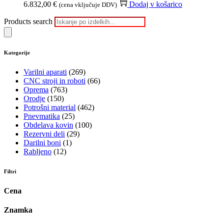
6.832,00
€
Dodaj v košarico
(cena vključuje DDV)
Products search
Kategorije
Varilni aparati
(269)
CNC stroji in roboti
(66)
Oprema
(763)
Orodje
(150)
Potrošni material
(462)
Pnevmatika
(25)
Obdelava kovin
(100)
Rezervni deli
(29)
Darilni boni
(1)
Rabljeno
(12)
Filtri
Cena
Znamka