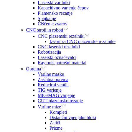
Laserski varilniki
Kapacitivno varjenje čepov
Plamensko rezanje
Spajkanje
Čiščenje zvarov
CNC stroji in roboti
CNC plazemski rezalniki
Izvori za CNC plazemske rezalnike
CNC laserski rezalniki
Robotizacija
Laserski označevalci
Raytools potrošni material
Oprema
Varilne maske
Zaščitna oprema
Reducirni ventili
TIG varjenje
MIG/MAG varjenje
CUT plazemsko rezanje
Varilne mize
Kompleti
Distančni vpenjalni bloki
Zatiči
Prizme