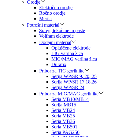
Orodje
Električno orodje
Ročno orodje
Merila
Potrošni material
Spreji, tekočine in paste
Volfram elektrode
Dodajni material
Oplaščene elektrode
TIG varilna žica
MIG/MAG varilna žica
Durafix
Pribor za TIG gorilnike
Serija WP/SR 9, 20, 25
Serija WP/SR 17,18,26
Serija WP/SR 24
Pribor za MIG/MAG gorilnike
Seria MB10/MB14
Serija MB15
Seria MB24
Seria MB25
Seria MB36
Seria MB501
Seria PAG250