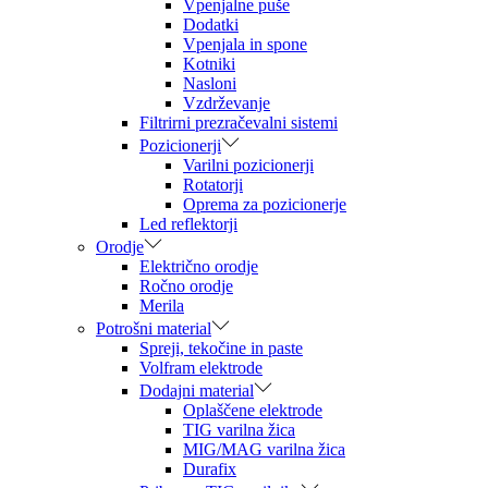
Vpenjalne puše
Dodatki
Vpenjala in spone
Kotniki
Nasloni
Vzdrževanje
Filtrirni prezračevalni sistemi
Pozicionerji
Varilni pozicionerji
Rotatorji
Oprema za pozicionerje
Led reflektorji
Orodje
Električno orodje
Ročno orodje
Merila
Potrošni material
Spreji, tekočine in paste
Volfram elektrode
Dodajni material
Oplaščene elektrode
TIG varilna žica
MIG/MAG varilna žica
Durafix