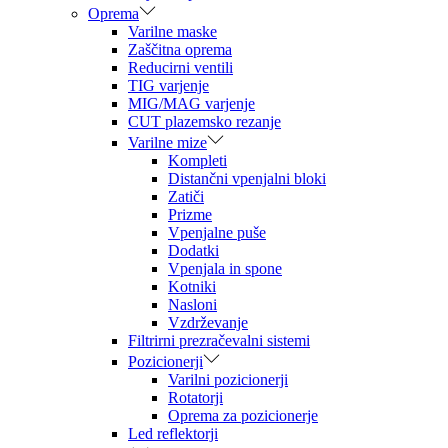
Oprema
Varilne maske
Zaščitna oprema
Reducirni ventili
TIG varjenje
MIG/MAG varjenje
CUT plazemsko rezanje
Varilne mize
Kompleti
Distančni vpenjalni bloki
Zatiči
Prizme
Vpenjalne puše
Dodatki
Vpenjala in spone
Kotniki
Nasloni
Vzdrževanje
Filtrirni prezračevalni sistemi
Pozicionerji
Varilni pozicionerji
Rotatorji
Oprema za pozicionerje
Led reflektorji