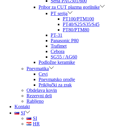
Seria PAG501/600
Pribor za CUT plazma gorilnike
PT serija
PT100/PTM100
PT40/S25/S35/S45
PT80/PTM80
PT-31
Panasonic P80
Trafimet
Cebora
SG55 / AG60
Podložne keramike
Pnevmatika
Cevi
Pnevmatsko orodje
Priključki za zrak
Obdelava kovin
Rezervni deli
Rabljeno
Kontakt
SI
SI
HR