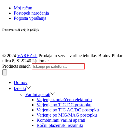
Moj račun
Postopek naročanja
Pogosta vprašanja
Dostava tudi večjih pošiljk
© 2024
VAREZ.si:
Prodaja in servis varilne tehnike. Bratov Pihlar
ulica 8, SI-9240 Ljutomer
Products search
Domov
Izdelki
Varilni aparati
Varjenje z oplaščeno elektrodo
Varjenje po TIG DC postopku
Varjenje po TIG AC/DC postopku
Varjenje po MIG/MAG postopku
Kombinirani varilni aparati
Ročni plazemski rezalniki