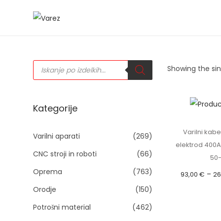
S
S
k
k
i
i
P
p
p
Showing the sin
r
o
t
t
d
u
o
o
c
t
n
c
Kategorije
s
s
a
o
e
a
Varilni kabe
v
n
Varilni aparati
(269)
r
elektrod 400A
c
i
t
h
CNC stroji in roboti
(66)
50
g
e
Oprema
(763)
–
93,00
€
26
a
n
Orodje
(150)
t
t
vključu
i
Izberit
Potrošni material
(462)
o