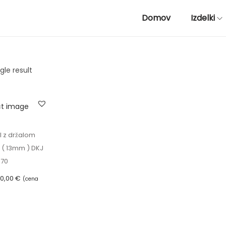
Domov
Izdelki
gle result
l z držalom
 ( 13mm ) DKJ
-70
C
0,00
€
(cena
e
je DDV)
n
e možnosti
o
T