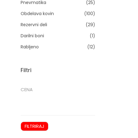
Pnevmatika
(25)
n
Obdelava kovin
(100)
i
Rezervni deli
(29)
Darilni boni
(1)
Rabljeno
(12)
l
Filtri
i
CENA
FILTRIRAJ