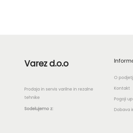
l
i
i
Inform
Varez d.o.o
.
O podjet
Kontakt
Prodaja in servis varilne in rezalne
tehnike
Pogoji u
Sodelujemo z:
Dobava in