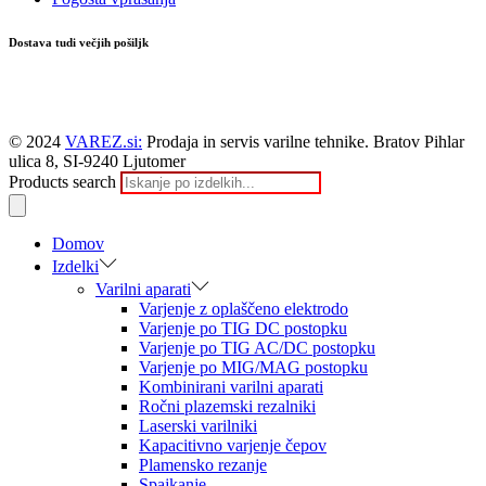
Dostava tudi večjih pošiljk
© 2024
VAREZ.si:
Prodaja in servis varilne tehnike. Bratov Pihlar
ulica 8, SI-9240 Ljutomer
Products search
Domov
Izdelki
Varilni aparati
Varjenje z oplaščeno elektrodo
Varjenje po TIG DC postopku
Varjenje po TIG AC/DC postopku
Varjenje po MIG/MAG postopku
Kombinirani varilni aparati
Ročni plazemski rezalniki
Laserski varilniki
Kapacitivno varjenje čepov
Plamensko rezanje
Spajkanje