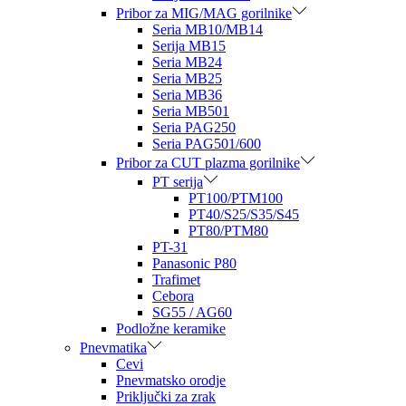
Pribor za MIG/MAG gorilnike
Seria MB10/MB14
Serija MB15
Seria MB24
Seria MB25
Seria MB36
Seria MB501
Seria PAG250
Seria PAG501/600
Pribor za CUT plazma gorilnike
PT serija
PT100/PTM100
PT40/S25/S35/S45
PT80/PTM80
PT-31
Panasonic P80
Trafimet
Cebora
SG55 / AG60
Podložne keramike
Pnevmatika
Cevi
Pnevmatsko orodje
Priključki za zrak