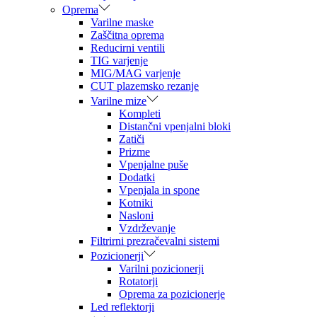
Oprema
Varilne maske
Zaščitna oprema
Reducirni ventili
TIG varjenje
MIG/MAG varjenje
CUT plazemsko rezanje
Varilne mize
Kompleti
Distančni vpenjalni bloki
Zatiči
Prizme
Vpenjalne puše
Dodatki
Vpenjala in spone
Kotniki
Nasloni
Vzdrževanje
Filtrirni prezračevalni sistemi
Pozicionerji
Varilni pozicionerji
Rotatorji
Oprema za pozicionerje
Led reflektorji