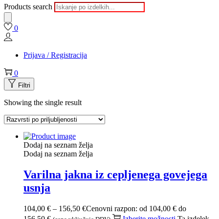
Products search
0
Prijava / Registracija
0
Filtri
Showing the single result
Dodaj na seznam želja
Dodaj na seznam želja
Varilna jakna iz cepljenega govejega
usnja
104,00
€
–
156,50
€
Cenovni razpon: od 104,00 € do
156,50 €
Izberite možnosti
Ta izdelek