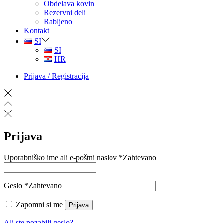
Obdelava kovin
Rezervni deli
Rabljeno
Kontakt
SI
SI
HR
Prijava / Registracija
Prijava
Uporabniško ime ali e-poštni naslov
*
Zahtevano
Geslo
*
Zahtevano
Zapomni si me
Prijava
Ali ste pozabili geslo?