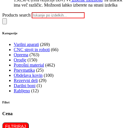
(cena vključuje DDV)
ima več različic. Možnosti lahko izberete na strani izdelka
Products search
Kategorije
Varilni aparati
(269)
CNC stroji in roboti
(66)
Oprema
(763)
Orodje
(150)
Potrošni material
(462)
Pnevmatika
(25)
Obdelava kovin
(100)
Rezervni deli
(29)
Darilni boni
(1)
Rabljeno
(12)
Filtri
Cena
FILTRIRAJ