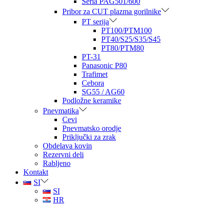
Seria PAG501/600
Pribor za CUT plazma gorilnike
PT serija
PT100/PTM100
PT40/S25/S35/S45
PT80/PTM80
PT-31
Panasonic P80
Trafimet
Cebora
SG55 / AG60
Podložne keramike
Pnevmatika
Cevi
Pnevmatsko orodje
Priključki za zrak
Obdelava kovin
Rezervni deli
Rabljeno
Kontakt
SI
SI
HR