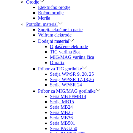
Orodje
Električno orodje
Ročno orodje
Merila
Potrošni material
Spreji, tekočine in paste
Volfram elektrode
Dodajni material
Oplaščene elektrode
TIG varilna žica
MIG/MAG varilna žica
Durafix
Pribor za TIG gorilnike
Serija WP/SR 9, 20, 25
Serija WP/SR 17,18,26
Serija WP/SR 24
Pribor za MIG/MAG gorilnike
Seria MB10/MB14
Serija MB15
Seria MB24
Seria MB25
Seria MB36
Seria MB501
Seria PAG250