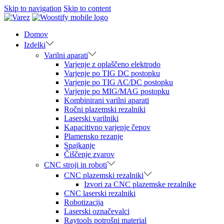
Skip to navigation
Skip to content
Domov
Izdelki
Varilni aparati
Varjenje z oplaščeno elektrodo
Varjenje po TIG DC postopku
Varjenje po TIG AC/DC postopku
Varjenje po MIG/MAG postopku
Kombinirani varilni aparati
Ročni plazemski rezalniki
Laserski varilniki
Kapacitivno varjenje čepov
Plamensko rezanje
Spajkanje
Čiščenje zvarov
CNC stroji in roboti
CNC plazemski rezalniki
Izvori za CNC plazemske rezalnike
CNC laserski rezalniki
Robotizacija
Laserski označevalci
Raytools potrošni material