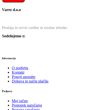
Varez d.o.o
Prodaja in servis varilne in rezalne tehnike
Sodelujemo z:
Informacije
O podjetju
Kontakt
Pogoji uporabe
Dobava in način plačila
Podpora
Moj račun
Postopek naročanja
Pogosta vprašanja