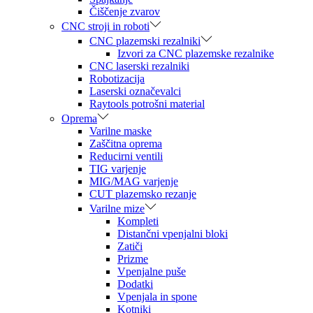
Čiščenje zvarov
CNC stroji in roboti
CNC plazemski rezalniki
Izvori za CNC plazemske rezalnike
CNC laserski rezalniki
Robotizacija
Laserski označevalci
Raytools potrošni material
Oprema
Varilne maske
Zaščitna oprema
Reducirni ventili
TIG varjenje
MIG/MAG varjenje
CUT plazemsko rezanje
Varilne mize
Kompleti
Distančni vpenjalni bloki
Zatiči
Prizme
Vpenjalne puše
Dodatki
Vpenjala in spone
Kotniki