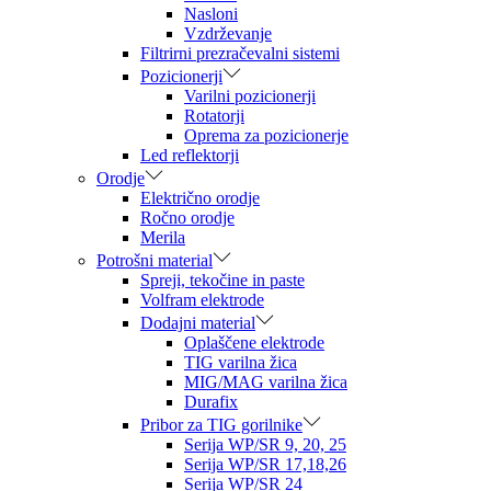
Nasloni
Vzdrževanje
Filtrirni prezračevalni sistemi
Pozicionerji
Varilni pozicionerji
Rotatorji
Oprema za pozicionerje
Led reflektorji
Orodje
Električno orodje
Ročno orodje
Merila
Potrošni material
Spreji, tekočine in paste
Volfram elektrode
Dodajni material
Oplaščene elektrode
TIG varilna žica
MIG/MAG varilna žica
Durafix
Pribor za TIG gorilnike
Serija WP/SR 9, 20, 25
Serija WP/SR 17,18,26
Serija WP/SR 24