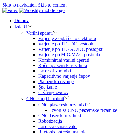
Skip to navigation
Skip to content
Domov
Izdelki
Varilni aparati
Varjenje z oplaščeno elektrodo
Varjenje po TIG DC postopku
Varjenje po TIG AC/DC postopku
Varjenje po MIG/MAG postopku
Kombinirani varilni aparati
Ročni plazemski rezalniki
Laserski varilniki
Kapacitivno varjenje čepov
Plamensko rezanje
Spajkanje
Čiščenje zvarov
CNC stroji in roboti
CNC plazemski rezalniki
Izvori za CNC plazemske rezalnike
CNC laserski rezalniki
Robotizacija
Laserski označevalci
Raytools potrošni material