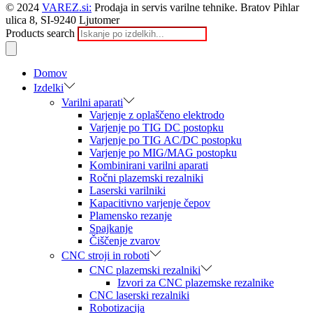
© 2024
VAREZ.si:
Prodaja in servis varilne tehnike. Bratov Pihlar
ulica 8, SI-9240 Ljutomer
Products search
Domov
Izdelki
Varilni aparati
Varjenje z oplaščeno elektrodo
Varjenje po TIG DC postopku
Varjenje po TIG AC/DC postopku
Varjenje po MIG/MAG postopku
Kombinirani varilni aparati
Ročni plazemski rezalniki
Laserski varilniki
Kapacitivno varjenje čepov
Plamensko rezanje
Spajkanje
Čiščenje zvarov
CNC stroji in roboti
CNC plazemski rezalniki
Izvori za CNC plazemske rezalnike
CNC laserski rezalniki
Robotizacija