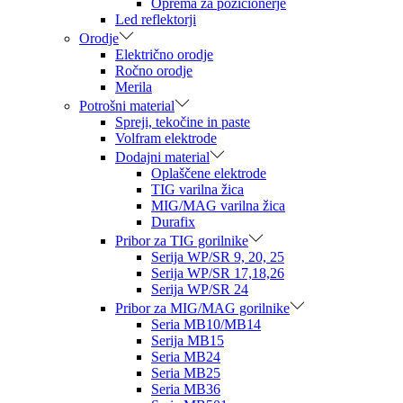
Oprema za pozicionerje
Led reflektorji
Orodje
Električno orodje
Ročno orodje
Merila
Potrošni material
Spreji, tekočine in paste
Volfram elektrode
Dodajni material
Oplaščene elektrode
TIG varilna žica
MIG/MAG varilna žica
Durafix
Pribor za TIG gorilnike
Serija WP/SR 9, 20, 25
Serija WP/SR 17,18,26
Serija WP/SR 24
Pribor za MIG/MAG gorilnike
Seria MB10/MB14
Serija MB15
Seria MB24
Seria MB25
Seria MB36