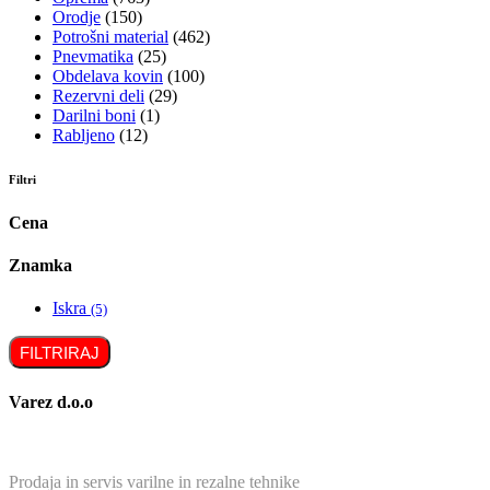
Orodje
(150)
Potrošni material
(462)
Pnevmatika
(25)
Obdelava kovin
(100)
Rezervni deli
(29)
Darilni boni
(1)
Rabljeno
(12)
Filtri
Cena
Znamka
Iskra
(5)
FILTRIRAJ
Varez d.o.o
Prodaja in servis varilne in rezalne tehnike