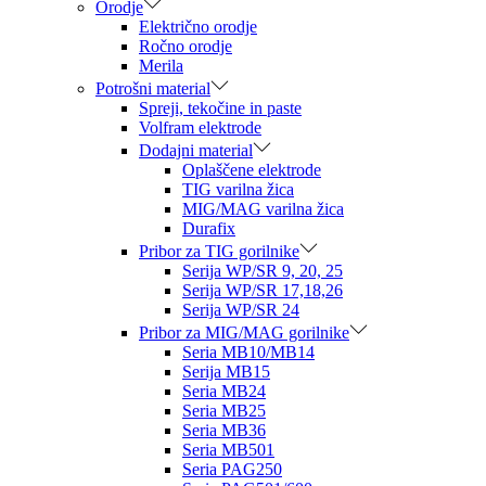
Orodje
Električno orodje
Ročno orodje
Merila
Potrošni material
Spreji, tekočine in paste
Volfram elektrode
Dodajni material
Oplaščene elektrode
TIG varilna žica
MIG/MAG varilna žica
Durafix
Pribor za TIG gorilnike
Serija WP/SR 9, 20, 25
Serija WP/SR 17,18,26
Serija WP/SR 24
Pribor za MIG/MAG gorilnike
Seria MB10/MB14
Serija MB15
Seria MB24
Seria MB25
Seria MB36
Seria MB501
Seria PAG250