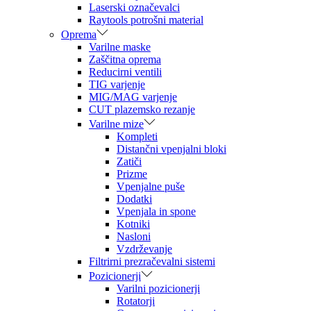
Laserski označevalci
Raytools potrošni material
Oprema
Varilne maske
Zaščitna oprema
Reducirni ventili
TIG varjenje
MIG/MAG varjenje
CUT plazemsko rezanje
Varilne mize
Kompleti
Distančni vpenjalni bloki
Zatiči
Prizme
Vpenjalne puše
Dodatki
Vpenjala in spone
Kotniki
Nasloni
Vzdrževanje
Filtrirni prezračevalni sistemi
Pozicionerji
Varilni pozicionerji
Rotatorji