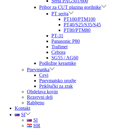
Seria PAG501/600
Pribor za CUT plazma gorilnike
PT serija
PT100/PTM100
PT40/S25/S35/S45
PT80/PTM80
PT-31
Panasonic P80
Trafimet
Cebora
SG55 / AG60
Podložne keramike
Pnevmatika
Cevi
Pnevmatsko orodje
Priključki za zrak
Obdelava kovin
Rezervni deli
Rabljeno
Kontakt
SI
SI
HR