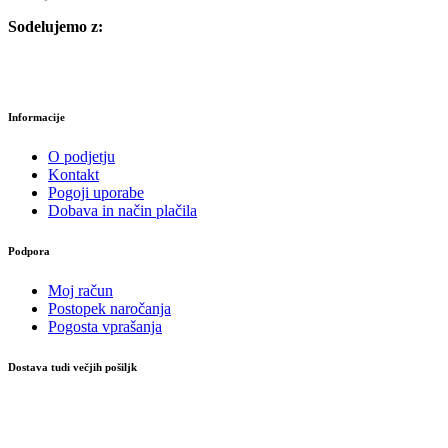
Sodelujemo z:
Informacije
O podjetju
Kontakt
Pogoji uporabe
Dobava in način plačila
Podpora
Moj račun
Postopek naročanja
Pogosta vprašanja
Dostava tudi večjih pošiljk