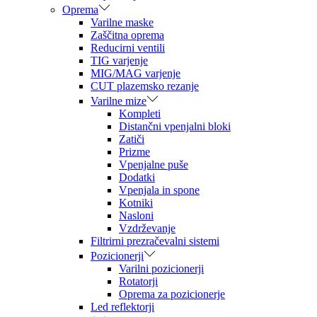
Oprema
Varilne maske
Zaščitna oprema
Reducirni ventili
TIG varjenje
MIG/MAG varjenje
CUT plazemsko rezanje
Varilne mize
Kompleti
Distančni vpenjalni bloki
Zatiči
Prizme
Vpenjalne puše
Dodatki
Vpenjala in spone
Kotniki
Nasloni
Vzdrževanje
Filtrirni prezračevalni sistemi
Pozicionerji
Varilni pozicionerji
Rotatorji
Oprema za pozicionerje
Led reflektorji