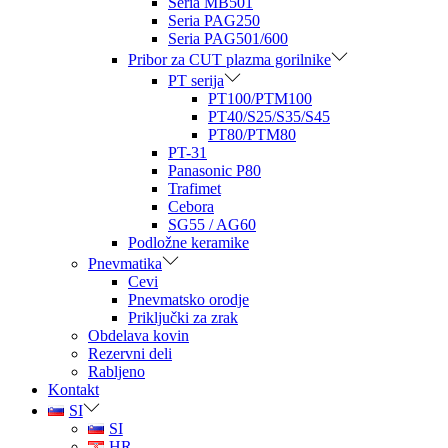
Seria MB501
Seria PAG250
Seria PAG501/600
Pribor za CUT plazma gorilnike
PT serija
PT100/PTM100
PT40/S25/S35/S45
PT80/PTM80
PT-31
Panasonic P80
Trafimet
Cebora
SG55 / AG60
Podložne keramike
Pnevmatika
Cevi
Pnevmatsko orodje
Priključki za zrak
Obdelava kovin
Rezervni deli
Rabljeno
Kontakt
SI
SI
HR