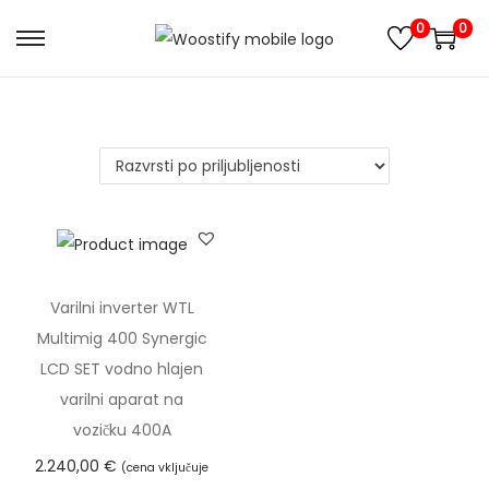
0
0
S
S
k
k
i
i
p
p
t
t
o
o
n
c
a
o
v
n
Varilni inverter WTL
i
t
Multimig 400 Synergic
g
e
LCD SET vodno hlajen
a
n
varilni aparat na
t
t
vozičku 400A
i
2.240,00
€
(cena vključuje
o