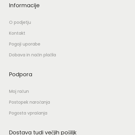
,
a
Informacije
0
z
0
l
O podjetju
i
Kontakt
€
č
Pogoji uporabe
d
i
o
c
Dobava in način plačila
1
.
9
M
Podpora
0
o
,
ž
Moj račun
0
n
Postopek naročanja
0
o
s
Pogosta vprašanja
€
t
i
Dostava tudi večjih pošiljk