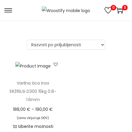
0
0
S
S
k
k
i
i
p
p
t
t
o
o
n
c
a
o
v
n
Varilna žica inox
i
t
ER316LSi D300 15kg 0.8-
g
e
1.6mm
a
n
C
188,00
€
–
190,00
€
t
t
e
(cena vključuje DDV)
i
n
Izberite možnosti
o