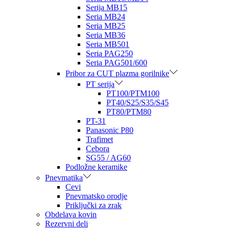
Serija MB15
Seria MB24
Seria MB25
Seria MB36
Seria MB501
Seria PAG250
Seria PAG501/600
Pribor za CUT plazma gorilnike
PT serija
PT100/PTM100
PT40/S25/S35/S45
PT80/PTM80
PT-31
Panasonic P80
Trafimet
Cebora
SG55 / AG60
Podložne keramike
Pnevmatika
Cevi
Pnevmatsko orodje
Priključki za zrak
Obdelava kovin
Rezervni deli