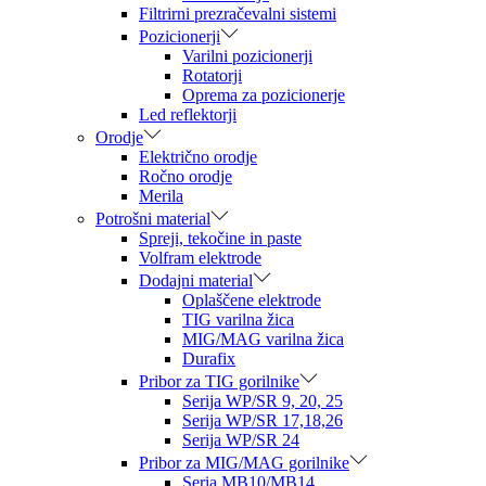
Filtrirni prezračevalni sistemi
Pozicionerji
Varilni pozicionerji
Rotatorji
Oprema za pozicionerje
Led reflektorji
Orodje
Električno orodje
Ročno orodje
Merila
Potrošni material
Spreji, tekočine in paste
Volfram elektrode
Dodajni material
Oplaščene elektrode
TIG varilna žica
MIG/MAG varilna žica
Durafix
Pribor za TIG gorilnike
Serija WP/SR 9, 20, 25
Serija WP/SR 17,18,26
Serija WP/SR 24
Pribor za MIG/MAG gorilnike
Seria MB10/MB14