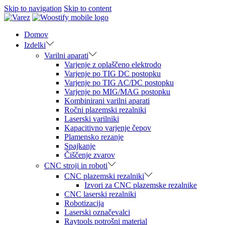
Skip to navigation
Skip to content
Domov
Izdelki
Varilni aparati
Varjenje z oplaščeno elektrodo
Varjenje po TIG DC postopku
Varjenje po TIG AC/DC postopku
Varjenje po MIG/MAG postopku
Kombinirani varilni aparati
Ročni plazemski rezalniki
Laserski varilniki
Kapacitivno varjenje čepov
Plamensko rezanje
Spajkanje
Čiščenje zvarov
CNC stroji in roboti
CNC plazemski rezalniki
Izvori za CNC plazemske rezalnike
CNC laserski rezalniki
Robotizacija
Laserski označevalci
Raytools potrošni material