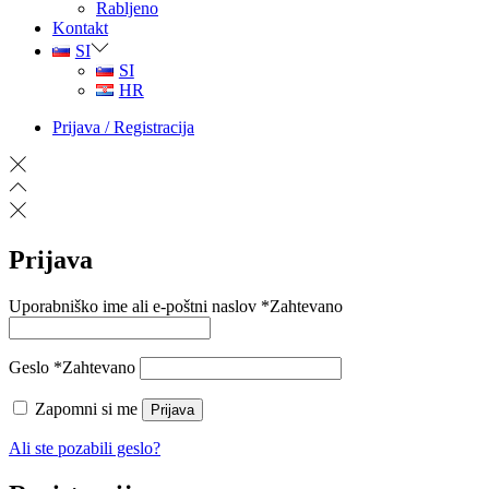
Rabljeno
Kontakt
SI
SI
HR
Prijava / Registracija
Prijava
Uporabniško ime ali e-poštni naslov
*
Zahtevano
Geslo
*
Zahtevano
Zapomni si me
Prijava
Ali ste pozabili geslo?