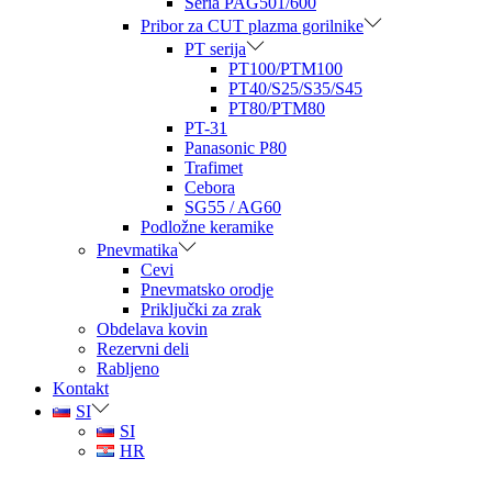
Seria PAG501/600
Pribor za CUT plazma gorilnike
PT serija
PT100/PTM100
PT40/S25/S35/S45
PT80/PTM80
PT-31
Panasonic P80
Trafimet
Cebora
SG55 / AG60
Podložne keramike
Pnevmatika
Cevi
Pnevmatsko orodje
Priključki za zrak
Obdelava kovin
Rezervni deli
Rabljeno
Kontakt
SI
SI
HR