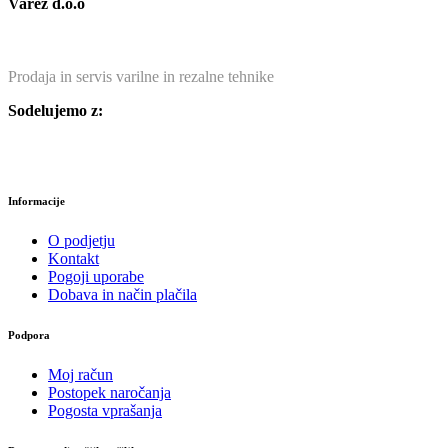
Varez d.o.o
Prodaja in servis varilne in rezalne tehnike
Sodelujemo z:
Informacije
O podjetju
Kontakt
Pogoji uporabe
Dobava in način plačila
Podpora
Moj račun
Postopek naročanja
Pogosta vprašanja