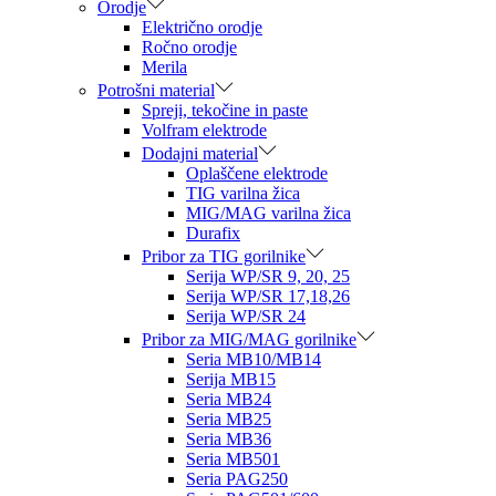
Orodje
Električno orodje
Ročno orodje
Merila
Potrošni material
Spreji, tekočine in paste
Volfram elektrode
Dodajni material
Oplaščene elektrode
TIG varilna žica
MIG/MAG varilna žica
Durafix
Pribor za TIG gorilnike
Serija WP/SR 9, 20, 25
Serija WP/SR 17,18,26
Serija WP/SR 24
Pribor za MIG/MAG gorilnike
Seria MB10/MB14
Serija MB15
Seria MB24
Seria MB25
Seria MB36
Seria MB501
Seria PAG250