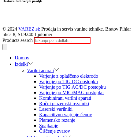
Dostava tudi večjih pošiljk
© 2024
VAREZ.si:
Prodaja in servis varilne tehnike. Bratov Pihlar
ulica 8, SI-9240 Ljutomer
Products search
Domov
Izdelki
Varilni aparati
Varjenje z oplaščeno elektrodo
Varjenje po TIG DC postopku
Varjenje po TIG AC/DC postopku
Varjenje po MIG/MAG postopku
Kombinirani varilni aparati
Ročni plazemski rezalniki
Laserski varilniki
Kapacitivno varjenje čepov
Plamensko rezanje
Spajkanje
Čiščenje zvarov