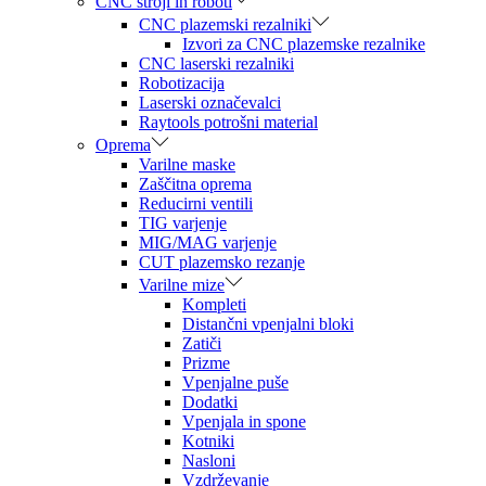
CNC stroji in roboti
CNC plazemski rezalniki
Izvori za CNC plazemske rezalnike
CNC laserski rezalniki
Robotizacija
Laserski označevalci
Raytools potrošni material
Oprema
Varilne maske
Zaščitna oprema
Reducirni ventili
TIG varjenje
MIG/MAG varjenje
CUT plazemsko rezanje
Varilne mize
Kompleti
Distančni vpenjalni bloki
Zatiči
Prizme
Vpenjalne puše
Dodatki
Vpenjala in spone
Kotniki
Nasloni
Vzdrževanje