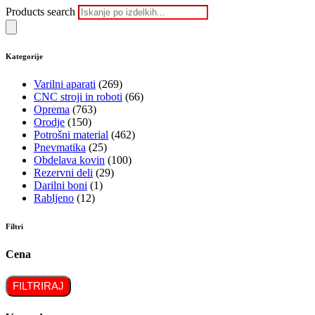
Products search
Kategorije
Varilni aparati
(269)
CNC stroji in roboti
(66)
Oprema
(763)
Orodje
(150)
Potrošni material
(462)
Pnevmatika
(25)
Obdelava kovin
(100)
Rezervni deli
(29)
Darilni boni
(1)
Rabljeno
(12)
Filtri
Cena
FILTRIRAJ