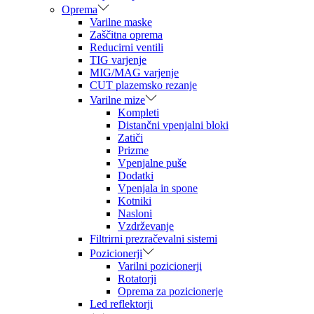
Oprema
Varilne maske
Zaščitna oprema
Reducirni ventili
TIG varjenje
MIG/MAG varjenje
CUT plazemsko rezanje
Varilne mize
Kompleti
Distančni vpenjalni bloki
Zatiči
Prizme
Vpenjalne puše
Dodatki
Vpenjala in spone
Kotniki
Nasloni
Vzdrževanje
Filtrirni prezračevalni sistemi
Pozicionerji
Varilni pozicionerji
Rotatorji
Oprema za pozicionerje
Led reflektorji