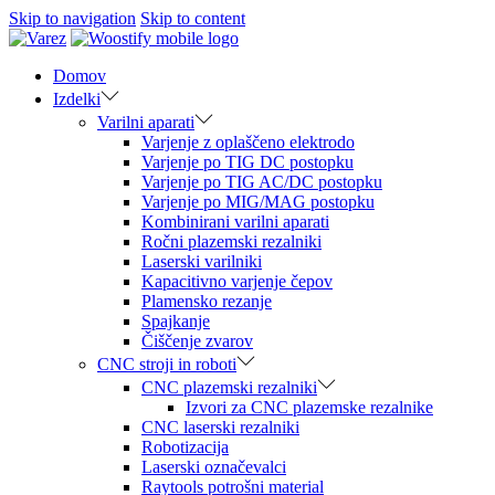
Skip to navigation
Skip to content
Domov
Izdelki
Varilni aparati
Varjenje z oplaščeno elektrodo
Varjenje po TIG DC postopku
Varjenje po TIG AC/DC postopku
Varjenje po MIG/MAG postopku
Kombinirani varilni aparati
Ročni plazemski rezalniki
Laserski varilniki
Kapacitivno varjenje čepov
Plamensko rezanje
Spajkanje
Čiščenje zvarov
CNC stroji in roboti
CNC plazemski rezalniki
Izvori za CNC plazemske rezalnike
CNC laserski rezalniki
Robotizacija
Laserski označevalci
Raytools potrošni material