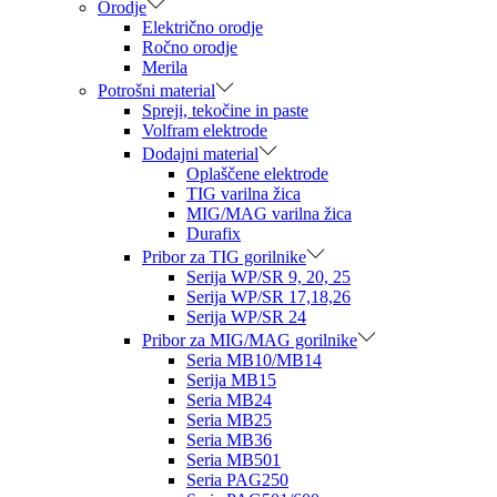
Orodje
Električno orodje
Ročno orodje
Merila
Potrošni material
Spreji, tekočine in paste
Volfram elektrode
Dodajni material
Oplaščene elektrode
TIG varilna žica
MIG/MAG varilna žica
Durafix
Pribor za TIG gorilnike
Serija WP/SR 9, 20, 25
Serija WP/SR 17,18,26
Serija WP/SR 24
Pribor za MIG/MAG gorilnike
Seria MB10/MB14
Serija MB15
Seria MB24
Seria MB25
Seria MB36
Seria MB501
Seria PAG250