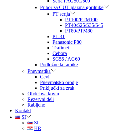
Seria PAG501/600
Pribor za CUT plazma gorilnike
PT serija
PT100/PTM100
PT40/S25/S35/S45
PT80/PTM80
PT-31
Panasonic P80
Trafimet
Cebora
SG55 / AG60
Podložne keramike
Pnevmatika
Cevi
Pnevmatsko orodje
Priključki za zrak
Obdelava kovin
Rezervni deli
Rabljeno
Kontakt
SI
SI
HR