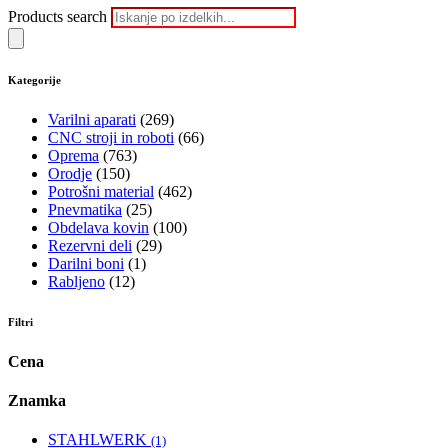
Products search
Kategorije
Varilni aparati
(269)
CNC stroji in roboti
(66)
Oprema
(763)
Orodje
(150)
Potrošni material
(462)
Pnevmatika
(25)
Obdelava kovin
(100)
Rezervni deli
(29)
Darilni boni
(1)
Rabljeno
(12)
Filtri
Cena
Znamka
STAHLWERK
(1)