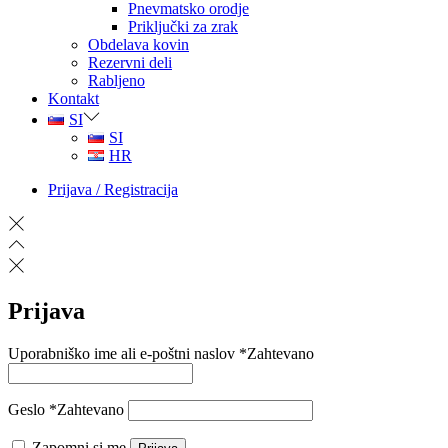
Pnevmatsko orodje
Priključki za zrak
Obdelava kovin
Rezervni deli
Rabljeno
Kontakt
SI
SI
HR
Prijava / Registracija
Prijava
Uporabniško ime ali e-poštni naslov
*
Zahtevano
Geslo
*
Zahtevano
Zapomni si me