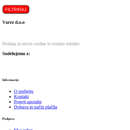
FILTRIRAJ
Varez d.o.o
Prodaja in servis varilne in rezalne tehnike
Sodelujemo z:
Informacije
O podjetju
Kontakt
Pogoji uporabe
Dobava in način plačila
Podpora