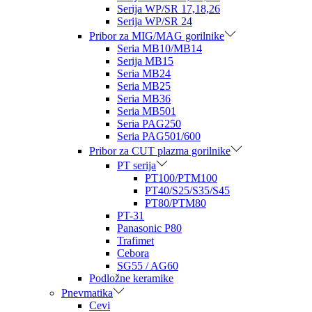
Serija WP/SR 17,18,26
Serija WP/SR 24
Pribor za MIG/MAG gorilnike
Seria MB10/MB14
Serija MB15
Seria MB24
Seria MB25
Seria MB36
Seria MB501
Seria PAG250
Seria PAG501/600
Pribor za CUT plazma gorilnike
PT serija
PT100/PTM100
PT40/S25/S35/S45
PT80/PTM80
PT-31
Panasonic P80
Trafimet
Cebora
SG55 / AG60
Podložne keramike
Pnevmatika
Cevi