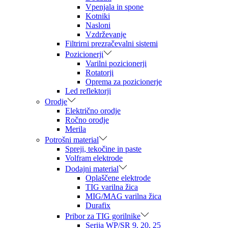
Vpenjala in spone
Kotniki
Nasloni
Vzdrževanje
Filtrirni prezračevalni sistemi
Pozicionerji
Varilni pozicionerji
Rotatorji
Oprema za pozicionerje
Led reflektorji
Orodje
Električno orodje
Ročno orodje
Merila
Potrošni material
Spreji, tekočine in paste
Volfram elektrode
Dodajni material
Oplaščene elektrode
TIG varilna žica
MIG/MAG varilna žica
Durafix
Pribor za TIG gorilnike
Serija WP/SR 9, 20, 25