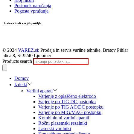
Moj račun
Postopek naročanja
Pogosta vprašanja
Dostava tudi večjih pošiljk
© 2024
VAREZ.si:
Prodaja in servis varilne tehnike. Bratov Pihlar
ulica 8, SI-9240 Ljutomer
Products search
Domov
Izdelki
Varilni aparati
Varjenje z oplaščeno elektrodo
Varjenje po TIG DC postopku
Varjenje po TIG AC/DC postopku
Varjenje po MIG/MAG postopku
Kombinirani varilni aparati
Ročni plazemski rezalniki
Laserski varilniki
Kapacitivno varjenje čepov