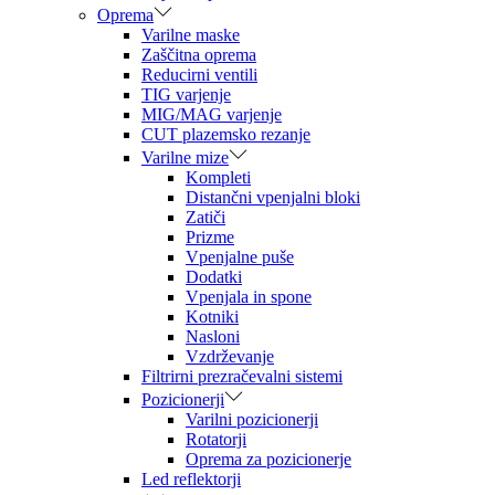
Oprema
Varilne maske
Zaščitna oprema
Reducirni ventili
TIG varjenje
MIG/MAG varjenje
CUT plazemsko rezanje
Varilne mize
Kompleti
Distančni vpenjalni bloki
Zatiči
Prizme
Vpenjalne puše
Dodatki
Vpenjala in spone
Kotniki
Nasloni
Vzdrževanje
Filtrirni prezračevalni sistemi
Pozicionerji
Varilni pozicionerji
Rotatorji
Oprema za pozicionerje
Led reflektorji