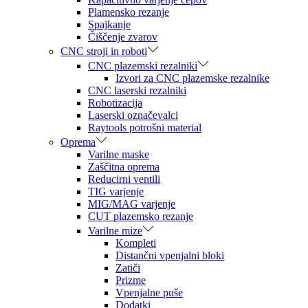
Plamensko rezanje
Spajkanje
Čiščenje zvarov
CNC stroji in roboti
CNC plazemski rezalniki
Izvori za CNC plazemske rezalnike
CNC laserski rezalniki
Robotizacija
Laserski označevalci
Raytools potrošni material
Oprema
Varilne maske
Zaščitna oprema
Reducirni ventili
TIG varjenje
MIG/MAG varjenje
CUT plazemsko rezanje
Varilne mize
Kompleti
Distančni vpenjalni bloki
Zatiči
Prizme
Vpenjalne puše
Dodatki